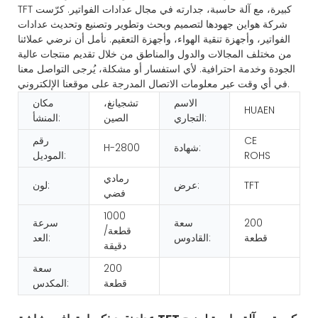
TFT كبيرة، مع آلة حاسبة، جدارته في مجال عدادات الفواتير. كرّست
شركة هواين جهودها لتصميم وبحث وتطوير وتصنيع وتحديث عدادات
الفواتير، وأجهزة تنقية الهواء، وأجهزة التعقيم. نأمل أن نرضي عملائنا
من مختلف المجالات والدول والمناطق من خلال تقديم منتجات عالية
الجودة وخدمة احترافية. لأي استفسار أو مشكلة، يُرجى التواصل معنا
في أي وقت عبر معلومات الاتصال المدرجة على موقعنا الإلكتروني.
الاسم
تشجيانغ،
مكان
HUAEN
التجاري:
الصين
المنشأ:
CE
رقم
شهادة:
H-2800
ROHS
الموديل:
رمادي
TFT
عرض:
لون:
فضي
1000
200
سعة
سرعة
قطعة/
قطعة
القادوس:
العد:
دقيقة
200
سعة
قطعة
المكدس: