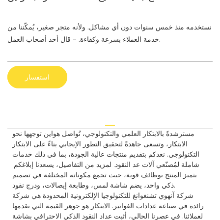
نستخدمه منذ خمس سنوات دون أي مشاكل. ولأنه متجر صغير، يُمكّننا من
خدمة العملاء بسرعة وكفاءة. - قال أحد أصحاب العمل.
استفسار
مسترشدةً بالابتكار العلمي والتكنولوجي، تُواصل هواين توجهها نحو
الابتكار، وتسعى جاهدةً لتحقيق التطور الإيجابي بناءً على الابتكار
التكنولوجي. نعدكم بتقديم منتجات عالية الجودة، بما في ذلك خدمات
شاملة لمُصنّعي آلات عد النقود. لمزيد من التفاصيل، يسعدنا إبلاغكم.
يتميز المنتج بوظائف قوية، حيث تجمع مكوناته المختلفة في تصميم
ذكي واحد، يضم شاشة لمس، وطابعة إيصالات، ودرج نقود.
شركة آنهوي تشنغوانغ للتكنولوجيا الإلكترونية المحدودة هي شركة
رائدة في صناعة عدادات الفواتير. الابتكار هو جوهر القيمة التي نقدمها
لعملائنا. في عصرنا الحالي، أثبت عداد النقود الذكي الاحترافي بشاشة