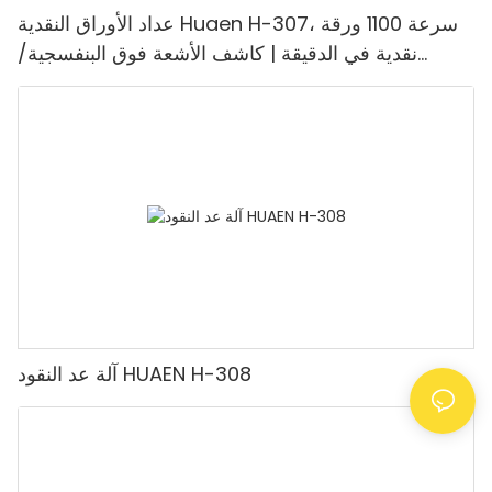
عداد الأوراق النقدية Huaen H-307، سرعة 1100 ورقة
نقدية في الدقيقة | كاشف الأشعة فوق البنفسجية/
المغناطيسية/الأشعة تحت الحمراء/التزييف، مناسب لعد
الروبيات، آلة عد النقود مع شاشة LCD، [عد القيمة]
آلة عد النقود HUAEN H-308