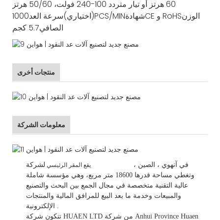
60 هرتز أو تيار متردد 100-240 فولت، 50/60 هرتز
الوزن
CE و RoHS
شهادة
1000PCS/MIN
(اختياري)
سرعة العد
الصافي
5.7 كجم
منتجات أخرى
معلومات الشركة
في
آنهوي
، الصين
،
لشركة HUAEN LTD
يقع المقر الرئيسي
وتغطي مساحة قدرها 18600 متر مربع، وهي
مؤسسة شاملة
عالية التقنية متخصصة في مجال الجمع بين البحث والتصنيع
والمبيعات وخدمة ما بعد البيع للمرافق المالية والمنتجات
.
الإلكترونية.
تتكون شركة HUAEN LTD من شركة Anhui Province Huaen