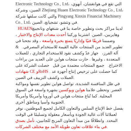
Electronic Technology Co., Ltd، التي تقع في هوانغشان، آنهوي،
الصين، وشركة Zhejiang Huaen Electronic Technology Co., Ltd،
والتي كانت سلفها شركة Pingyang Xinxin Financial Machinery
Co., Ltd، في ونتشو، تشجيانغ، الصين.
لدينا مراكز بحث وتطوير خاصة بنا في شنغهاي ونانجينغ
HUAEN
وهايربين، الصين. اشترينا
وركبنا
أحدث معدات الإنتاج والاختبار
،
وضممنا
فريقًا فنيًا وإداريًا يتمتع بخبرة واسعة
،
وقد
نجحنا في
تطوير
العديد من المنتجات عالية
القيمة للاستخدام
المصرفي.
&
آلة الفرز،
جهاز
عدّ وكشف
نقود للاستخدام
التجاري
،
للعملات
المتعددة
، وغيرها
. حازت منتجات هواين على العديد من براءات
الاختراع.
جميع المنتجات معتمدة من قبل
حصلت الشركة على
. كما حصلت على ترخيص إنتاج أجهزة عد
شهادات CE وRoHS
العملات وكشف التزييف في الصين.
في ظل المنافسة الشديدة، تواصل هواين تطوير نفسها ومواكبة
العصر. وتحظى علامتا
هواين وبوكسين
بشهرة واسعة في السوق
المحلية.
كما
تُباع منتجات هواين في أوروبا وأمريكا وأمريكا
الجنوبية وآسيا ومناطق أخرى.
بفضل خط الإنتاج السلس والتعاون الكامل لجميع الموظفين، نوفر
لعملائنا آلات عالية الجودة وبأسعار معقولة وتسليمًا في الوقت
المحدد. وانطلاقًا
من
مبدأ التعاون المربح للجانبين،
نأمل بصدق
الأمد مع مختلف الشركات.
في بناء
علاقات تعاون
طويلة