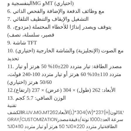
البنفسجية وMG وMT (اختياري)
6. مع وظائف الدفعة والإضافة والفحص الذاتي
7. التشغيل والإيقاف والتنظيف التلقائي
8. يتوقف ويصدر إنذارًا للأخطاء المحتملة (مزدوج،
قصير، سلسلة، نصف)
9. شاشة TFT
10. مع الصوت (الإنجليزية) والشاشة الخارجية (اختياري)
تحديد
11. مصدر الطاقة: تيار متردد 220±10% 50 هرتز أو تيار
متردد 110±10% 60 هرتز أو تيار متردد 100-240 فولت،
50/60 هرتز (اختياري)
12.الأبعاد: 262 (طول) × 304 (عرض) × 237 (ارتفاع)
13. الوزن الصافي: 5.7 كجم
تقنية
SILVER
لون
262(L)*304(W)*237(H)
الأبعاد
IR،UV،MG،MT
الكشف
سرعة العد
≤1000 نوتة/دقيقة
مصدر
GRAY/CUSTOMIZATION
الطاقة
تيار متردد 220±10% 50 هرتز أو تيار متردد 110±10%