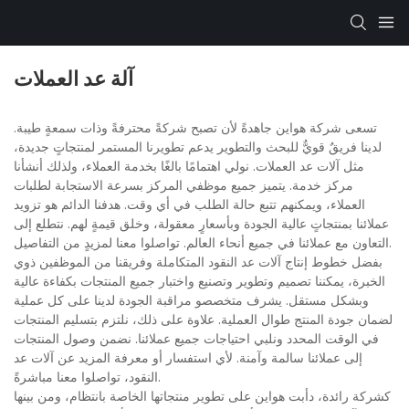
آلة عد العملات
تسعى شركة هواين جاهدةً لأن تصبح شركةً محترفةً وذات سمعةٍ طيبة.
لدينا فريقٌ قويٌّ للبحث والتطوير يدعم تطويرنا المستمر لمنتجاتٍ جديدة،
مثل آلات عد العملات. نولي اهتمامًا بالغًا بخدمة العملاء، ولذلك أنشأنا
مركز خدمة. يتميز جميع موظفي المركز بسرعة الاستجابة لطلبات
العملاء، ويمكنهم تتبع حالة الطلب في أي وقت. هدفنا الدائم هو تزويد
عملائنا بمنتجاتٍ عالية الجودة وبأسعارٍ معقولة، وخلق قيمةٍ لهم. نتطلع إلى
التعاون مع عملائنا في جميع أنحاء العالم. تواصلوا معنا لمزيدٍ من التفاصيل.
بفضل خطوط إنتاج آلات عد النقود المتكاملة وفريقنا من الموظفين ذوي
الخبرة، يمكننا تصميم وتطوير وتصنيع واختبار جميع المنتجات بكفاءة عالية
وبشكل مستقل. يشرف متخصصو مراقبة الجودة لدينا على كل عملية
لضمان جودة المنتج طوال العملية. علاوة على ذلك، نلتزم بتسليم المنتجات
في الوقت المحدد ونلبي احتياجات جميع عملائنا. نضمن وصول المنتجات
إلى عملائنا سالمة وآمنة. لأي استفسار أو معرفة المزيد عن آلات عد
النقود، تواصلوا معنا مباشرةً.
كشركة رائدة، دأبت هواين على تطوير منتجاتها الخاصة بانتظام، ومن بينها