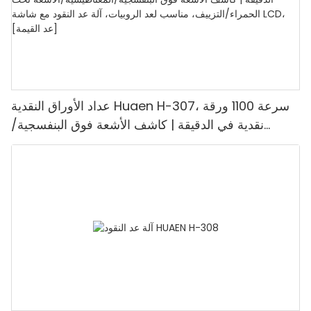
عداد الأوراق النقدية Huaen H-307، سرعة 1100 ورقة
نقدية في الدقيقة | كاشف الأشعة فوق البنفسجية/
المغناطيسية/الأشعة تحت الحمراء/التزييف، مناسب لعد
الروبيات، آلة عد النقود مع شاشة LCD، [عد القيمة]