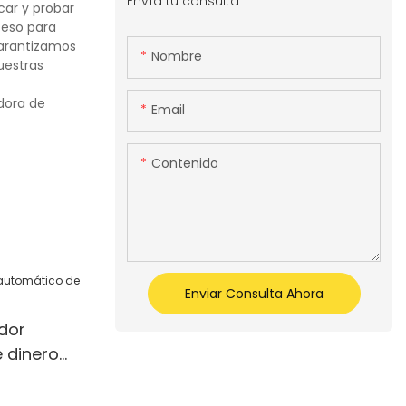
Envía tu consulta
car y probar
ceso para
Garantizamos
Nombre
uestras
dora de
Email
Contenido
Enviar Consulta Ahora
dor
 dinero