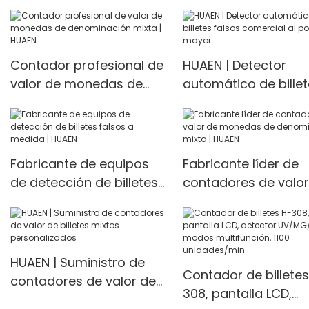
Machine, Bill Counter
Machine Banknote
Multi Currency,
Counter H-9900
IMG/UV/MG/IR/WL
Detection with print
Contador profesional de
HUAEN | Detector
valor de monedas de
automático de bille
denominación mixta |
falsos comercial al 
HUAEN
mayor
Fabricante de equipos
Fabricante líder de
de detección de billetes
contadores de valor
falsos a medida | HUAEN
monedas de
denominación mixta
HUAEN
HUAEN | Suministro de
Contador de billetes
contadores de valor de
308, pantalla LCD,
billetes mixtos