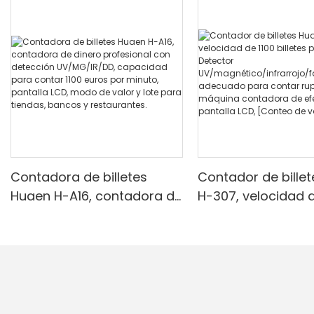
Contadora de billetes
Contador de bille
Huaen H-A16, contadora de
H-307, velocidad d
dinero profesional con
billetes por minuto
detección UV/MG/IR/DD,
Detector
capacidad para contar
UV/magnético/infr
1100 euros por minuto,
alsificación, ade
pantalla LCD, modo de
para contar rupias
valor y lote para tiendas,
máquina contado