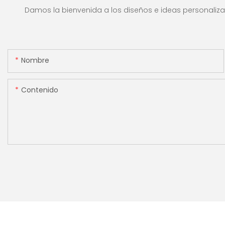
bancos y restaurantes.
efectivo con panta
Damos la bienvenida a los diseños e ideas personalizad
[Conteo de valor]
Nombre
Contenido