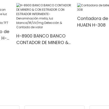
Detection
for Bank/Retai
 1100
Contadora de b
HUAEN H-308
o de
H-8900 BANCO BANCO
 H-
CONTADOR DE MINERO &
la
CON ESTRADOR CON
ESTRADOR INFERMENTE-
Denominación mixta, luz
a &
blanca/IR/UV/mg
Detección & Contado de
valor