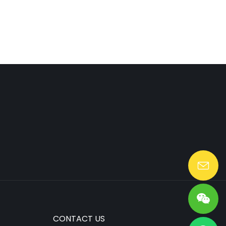
Lang@huaen-tech.com
CONTACT US