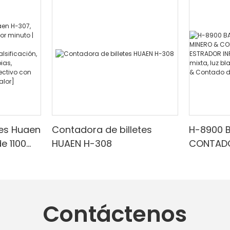
tes Huaen
Contadora de billetes
H-8900 
e 1100
HUAEN H-308
CONTADO
 |
CON EST
ESTRADO
arrojo/f
Denomina
cuado
blanca/
Contáctenos
,
Detecci
ra de
valor