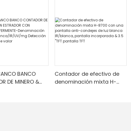
BANCO BANCO
Contador de efectivo de
R DE MINERO &
denominación mixta H-
RADOR CON
8700 con una pantalla
R INFERMENTE-
anti-condejes de luz
ción mixta, luz
blanca IR/blanca, pantalla
IR/UV/mg
incorporada & 3.5 "TFT
ón & Contado de
pantalla TFT