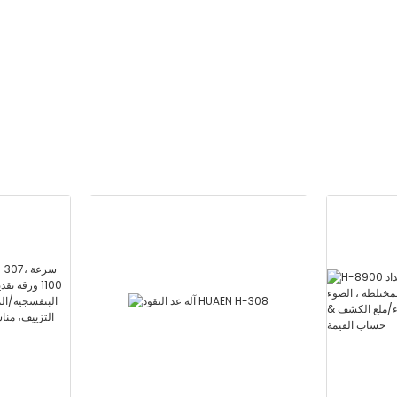
الضوء الأبيض/الأشعة تحت
الحمراء/ملغ الكشف & حساب
القيمة