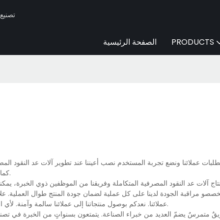
Huaen -
PRODUCTS
الصفحة الرئيسية
تطلبات عملائنا ونضع تجربة المستخدم نصب أعيننا عند تطوير آلات عد النقود الم
بما في ذلك مادة HUAEN. كما يتميز بتصميمه الذي يواكب أحدث صيحات الصناعة.
 آلات عد النقود المصرفية المتكاملة وفريقنا من الموظفين ذوي الخبرة، يمكنن
و مراقبة الجودة لدينا على كل عملية لضمان جودة المنتج طوال العملية. علاو
عملائنا. نعدكم بوصول منتجاتنا إلى عملائنا سالمة وآمنة. لأي استفسار أو معرفة المزيد عن آلات عد النقود المصرفية، تواصلوا معنا مباشرةً.
ريقٌ متمرسٌ يضمّ العديد من خبراء الصناعة. يتمتعون بسنواتٍ من الخبرة في تصن