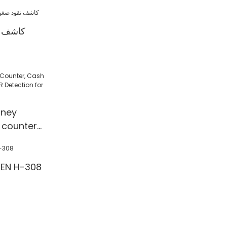
كاشف ن
ney
 counter
 Detection
l/Shop
آلة عد النقود 308