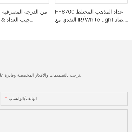
H-8700 عداد المذهب المختلط
النقدي مع IR/White Light مضاد
جيب العداد & 
للتزييف ، الطابعة المدمجة & 3.5
المدمجة-الطائفة ا
"شاشة TFT
الضوء الأبيض/ا
الحمراء/ملغ الكش
نرحب بالتصميمات والأفكار المخصصة وقادرة على تلبية المتطلبات المحددة. لمزيد من المعلومات، يرجى زيارة الموقع الإلكتروني أو الاتصال بنا مباشرة مع أسئلة أو استفسارات.
الهاتف/الواتساب