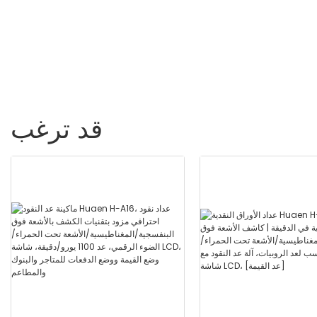
القيمة ، UV/Mg/IR/MT ، 1100
فواتير/دقيقة ، مع شاشة LCD
قد ترغب