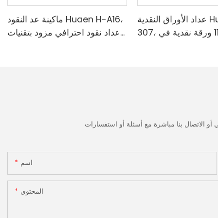
عداد الأوراق النقدية Huaen H-
ماكينة عد النقود Huaen H-A16،
307، سرعة 1100 ورقة نقدية في
عداد نقود احترافي مزود بتقنيات
قة | كاشف الأشعة فوق
الكشف بالأشعة فوق البنفسجية/
ة/المغناطيسية/الأشعة
المغناطيسية/الأشعة تحت
مراء/التزييف، مناسب
الحمراء/الضوء الرقمي، عد 1100
وبيات، آلة عد النقود مع
يورو/دقيقة، شاشة LCD، وضع
القيمة ووضع الدفعات للمتاجر
والبنوك والمطاعم
اسم
المحتوى