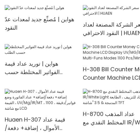
هواين | مُصنِّع جديد لمعدات عدّ
 الشركة المصنعة لعداد
النقود
نقود الاحترافي | HUAEN
هواين | توريد عداد قيمة
H-308 Bill Counter 
الفواتير المختلطة حسب
Counter Machine LC
الطلب
Display UV/MG/IR De
Multi-Funs Modes 11
Pcs/Mins
H-8700 عداد المذهب
Huaen H-307 قيمة عداد
المختلط النقدي مع IR/White
الأموال ، إضافة+ دفعة/
Light مضاد للتزييف ، الطابعة
إضافة+ عداد الفاتورة وضع
 "شاشة TFT