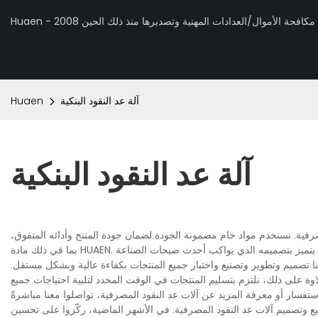
 تصنيع مكافحة الأموال/العدادات المهنية وتصديرها منذ ذلك الحين 2008
آلة عد النقود البنكية
Huaen
آلة عد النقود البنكية
صرفية. نستخدم مواد خام مضمونة الجودة لضمان جودة المنتج وأدائه المتفوق،
ا تصميم وتطوير وتصنيع واختبار جميع المنتجات بكفاءة عالية وبشكل مستقل.
ة على ذلك، نلتزم بتسليم المنتجات في الوقت المحدد لتلبية احتياجات جميع
يع وتصميم آلات عد النقود المصرفية. في الأشهر الماضية، ركّزوا على تحسين