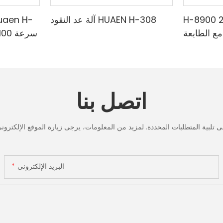
H-8900 من الدرجة المصرفية 2
آلة عد النقود HUAEN H-308
مع الطابعة
لمختلطة ،
الدقي
لأشعة تحت
البنفسجي
ف & حساب
تحت الح
القيمة
لعد الر
اتصل بنا
شاشة LCD، [عد القيمة]
البريد الإلكتروني