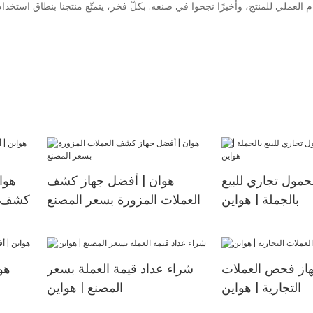
م العملي للمنتج، وأخيرًا نجحوا في صنعه. بكلّ فخر، يتمتّع منتجنا بنطاق استخد
حمول تجاري للبيع
هوان | أفضل جهاز كشف
هوا
بالجملة | هواين
العملات المزورة بسعر المصنع
كشف ال
هاز فحص العملات
شراء عداد قيمة العملة بسعر
هو
التجارية | هواين
المصنع | هواين