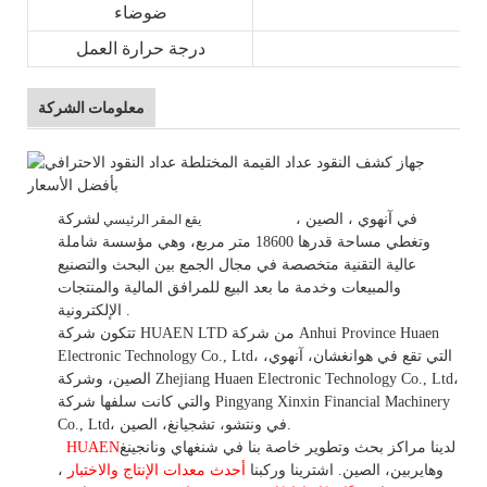
ضوضاء
درجة حرارة العمل
معلومات الشركة
في
آنهوي
، الصين
،
لشركة HUAEN LTD
يقع المقر الرئيسي
وتغطي مساحة قدرها 18600 متر مربع، وهي
مؤسسة شاملة
عالية التقنية متخصصة في مجال الجمع بين البحث والتصنيع
والمبيعات وخدمة ما بعد البيع للمرافق المالية والمنتجات
.
الإلكترونية.
تتكون شركة HUAEN LTD من شركة Anhui Province Huaen
Electronic Technology Co., Ltd، التي تقع في هوانغشان، آنهوي،
الصين، وشركة Zhejiang Huaen Electronic Technology Co., Ltd،
والتي كانت سلفها شركة Pingyang Xinxin Financial Machinery
Co., Ltd، في ونتشو، تشجيانغ، الصين.
لدينا مراكز بحث وتطوير خاصة بنا في شنغهاي ونانجينغ
HUAEN
وهايربين، الصين. اشترينا
وركبنا
أحدث معدات الإنتاج والاختبار
،