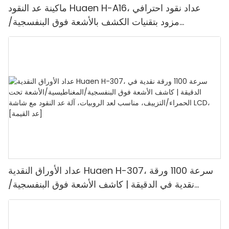
ماكينة عد النقود Huaen H-A16، عداد نقود احترافي
مزود بتقنيات الكشف بالأشعة فوق البنفسجية/
المغناطيسية/الأشعة تحت الحمراء/الضوء الرقمي، عد
1100 يورو/دقيقة، شاشة LCD، وضع القيمة ووضع
الدفعات للمتاجر والبنوك والمطاعم
عداد الأوراق النقدية Huaen H-307، سرعة 1100 ورقة
نقدية في الدقيقة | كاشف الأشعة فوق البنفسجية/
المغناطيسية/الأشعة تحت الحمراء/التزييف، مناسب لعد
الروبيات، آلة عد النقود مع شاشة LCD، [عد القيمة]