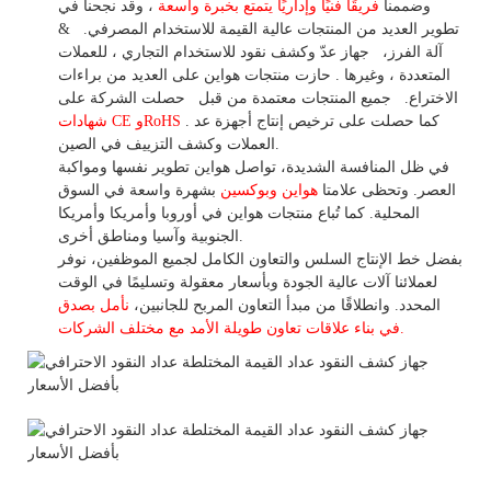
وضممنا
فريقًا فنيًا وإداريًا يتمتع بخبرة واسعة
،
وقد
نجحنا في
تطوير
العديد من المنتجات عالية
القيمة للاستخدام
المصرفي.
&
آلة الفرز،
جهاز
عدّ وكشف
نقود للاستخدام
التجاري
،
للعملات
المتعددة
، وغيرها
. حازت منتجات هواين على العديد من براءات
الاختراع.
جميع المنتجات معتمدة من قبل
حصلت الشركة على
. كما حصلت على ترخيص إنتاج أجهزة عد
شهادات CE وRoHS
العملات وكشف التزييف في الصين.
في ظل المنافسة الشديدة، تواصل هواين تطوير نفسها ومواكبة
العصر. وتحظى علامتا
هواين وبوكسين
بشهرة واسعة في السوق
المحلية.
كما
تُباع منتجات هواين في أوروبا وأمريكا وأمريكا
الجنوبية وآسيا ومناطق أخرى.
بفضل خط الإنتاج السلس والتعاون الكامل لجميع الموظفين، نوفر
لعملائنا آلات عالية الجودة وبأسعار معقولة وتسليمًا في الوقت
المحدد. وانطلاقًا
من
مبدأ التعاون المربح للجانبين،
نأمل بصدق
الأمد مع مختلف الشركات.
في بناء
علاقات تعاون
طويلة