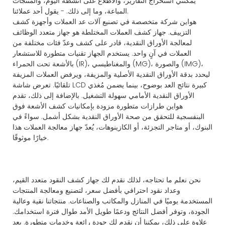
يمكنني استخراج التقارير، والاطلاع على أنشطة اليوم، والمنتجات
المباعة، وما إلى ذلك. - يقول أحد عملائنا.
هواين شركة متخصصة في تصنيع آلات عد العملات وأجهزة كشف
التزييف. جهاز كشف العملات المختلطة هو جهاز متعدد الوظائف
لمعالجة الأوراق النقدية، قادر على كشف وعدّ فئات مختلفة من
العملات في آنٍ واحد. يستخدم الجهاز تقنيات متطورة للاستشعار
بالأشعة تحت الحمراء (IR)، والمغناطيسي (MG)، والصورة (IMG)،
ليحدد بدقة الأوراق النقدية الأصلية والمزيفة، ويرفض العملات المزيفة
تلقائيًا. تعرض شاشة LCD كبيرة نتائج العد بوضوح، بينما يضمن مُغذي
الأوراق النقدية الأمامي سهولة التشغيل. بالإضافة إلى ذلك، تقدم
هواين طرازات متطورة مزودة بإمكانيات كشف الأشعة فوق
البنفسجية للتحقق من صحة الأوراق النقدية بشكل أشمل. سواءً في
البنوك، أو متاجر التجزئة، أو الكازينوهات، يُعدّ جهاز معالجة العملات هذا
خيارًا موثوقًا.
نحن نعلم ما تحتاجه، لذلك نقدم لك جهاز كشف النقود متعدد القيم،
وعداد نقود احترافي بأفضل سعر، لتصنيع ومعالجة المنتجات
المستخدمة يوميًا في المنازل والمكاتب والصناعات. منتجاتنا نقية وعالية
الجودة، وتوفر أفضل النتائج ودعمًا طويل الأمد طوال فترة استخدامك.
علاوة على ذلك، يمكننا أن نقدم لك جودة رائعة وخدمات متطورة. بعد