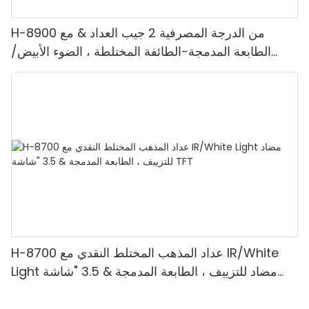
H-8900 من الدرجة المصرفية 2 جيب العداد & مع
الطابعة المدمجة-الطائفة المختلطة ، الضوء الأبيض/
الأشعة تحت الحمراء/ملغ الكشف & حساب القيمة
H-8700 عداد المذهب المختلط النقدي مع IR/White
Light مضاد للتزييف ، الطابعة المدمجة & 3.5 "شاشة
TFT