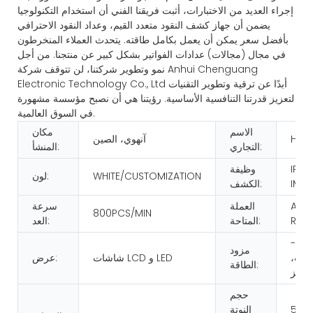
إجراء العديد من الاختبارات، أثبت فريقنا الفني أن استخدام التكنولوجيا
يضمن أن جهاز كشف النقود متعدد القيم، وعداد النقود الاحترافي
بأفضل سعر يمكن أن يعمل بكامل طاقته. يتحدث العملاء المنخرطون
في مجال (مجالات) عدادات الفواتير بشكل كبير عن منتجنا. من أجل
نمو وتطوير شركتنا، لن تتوقف شركة Anhui Chenguang
Electronic Technology Co., Ltd أبدًا عن ترقية وتطوير التقنيات
لتعزيز قدرتنا التنافسية الأساسية. رؤيتنا هي أن نصبح مؤسسة مشهورة
في السوق العالمية.
الاسم
مكان
HUA
آنهوي، الصين
التجاري:
المنشأ:
IR/U
وظيفة
WHITE/CUSTOMIZATION
لون:
IMA
الكشف:
AS 
العملة
سرعة
800PCS/MIN
REQ
المتاحة:
العد:
تيار متردد 100-
مزود
2 فولت،
شاشات LCD و LED
عرض:
الطاقة:
حجم
50*1
النوتة