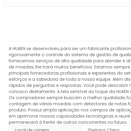
A HUAEN se desenvolveu para ser um fabricante profissi
rigorosamente o controle do sistema de gestão de quali
fornecemos serviços de alta qualidade para atender e a
de moedas, lhe trará muitos benefícios. Estamos sempre
principais fornecedoras profissionais e experientes do se
esforços e a sabedoria de toda a nossa equipe. Além diss
rápidos de perguntas e respostas. Você pode descobrir
conosco diretamente. A tela sensível ao toque da HUAEN 
Os compradores sempre buscam a melhor qualidade, for
contagem de várias moedas com detectores de notas fa
produto. Possui ampla aplicação nos campos de aplicaç
em aprimorar nossas capacidades tecnológicas e reunir m
permanecerá à frente de outros concorrentes no futuro.
Local de origem:
Zhejiang, China