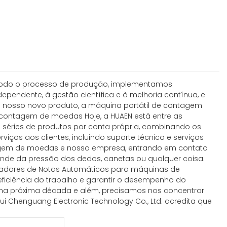
Em todo o processo de produção, implementamos
pendente, à gestão científica e à melhoria contínua, e
e nosso novo produto, a máquina portátil de contagem
e contagem de moedas Hoje, a HUAEN está entre as
tes séries de produtos por conta própria, combinando os
ços aos clientes, incluindo suporte técnico e serviços
ntagem de moedas e nossa empresa, entrando em contato
pende da pressão dos dedos, canetas ou qualquer coisa.
tadores de Notas Automáticos para máquinas de
iciência do trabalho e garantir o desempenho do
 na próxima década e além, precisamos nos concentrar
i Chenguang Electronic Technology Co., Ltd. acredita que