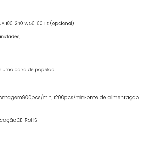
CA 100-240 V, 50-60 Hz (opcional)
unidades;
m uma caixa de papelão.
contagem
900pcs/min, 1200pcs/min
Fonte de alimentação
ficação
CE, RoHS