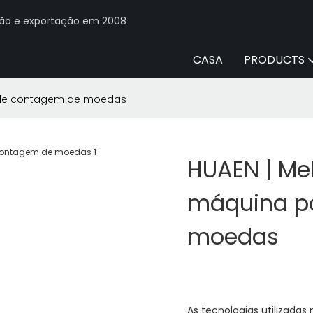
ção e exportação em 2008
CASA
PRODUCTS
l de contagem de moedas
HUAEN | Me
máquina po
moedas
As tecnologias utilizad