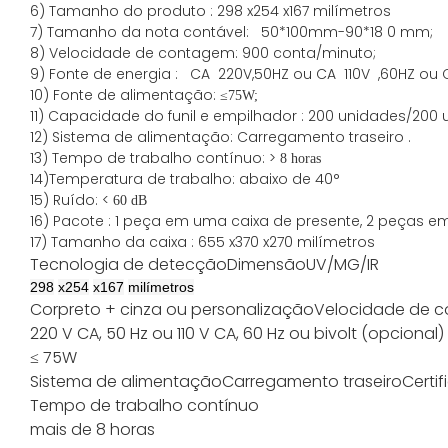
6) Tamanho do produto
:
298
x
254
x
167
milímetros
7)
Tamanho da nota contável:
50*100mm-90*18
0
mm;
8)
Velocidade de contagem
: 900
conta/minuto;
9)
Fonte
de energia
:
CA
220V,50HZ
ou
CA
110V
,60HZ
ou 
10) Fonte de alimentação:
≤
75W;
11)
Capacidade
do funil e empilhador
:
200
unidades/200 
12)
Sistema de alimentação:
Carregamento
traseiro
.
13) Tempo de trabalho contínuo: >
8 horas
14)Temperatura de trabalho: abaixo de 40°
15) Ruído: <
60 dB
16) Pacote
:
1 peça em uma caixa de presente, 2 peças e
17)
Tamanho da
caixa
:
655
x
370
x
270
milímetros
Tecnologia de detecção
Dimensão
UV/MG/IR
298
x
254
x
167
milímetros
Cor
preto + cinza ou personalização
Velocidade de 
220 V CA, 50 Hz ou 110 V CA, 60 Hz ou bivolt (opcional)
≤ 75W
Sistema de alimentação
Carregamento traseiro
Certi
Tempo de trabalho contínuo
mais de 8 horas