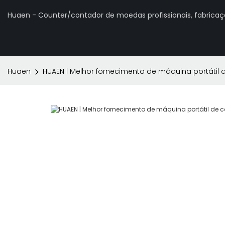
Huaen - Counter/contador de moedas profissionais, fabrica
Huaen
HUAEN | Melhor fornecimento de máquina portáti