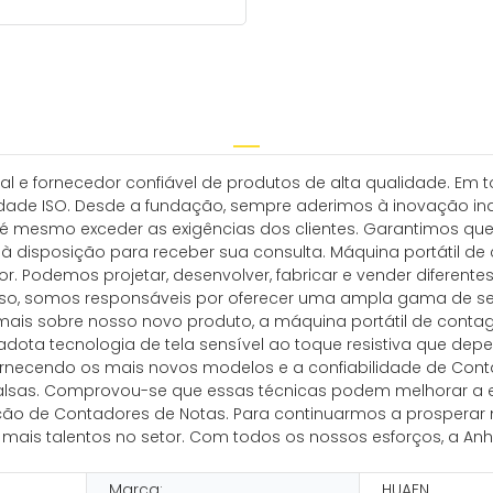
onal e fornecedor confiável de produtos de alta qualidade. 
dade ISO. Desde a fundação, sempre aderimos à inovação inde
té mesmo exceder as exigências dos clientes. Garantimos qu
 à disposição para receber sua consulta. Máquina portátil d
tor. Podemos projetar, desenvolver, fabricar e vender diferen
o, somos responsáveis ​​por oferecer uma ampla gama de servi
 mais sobre nosso novo produto, a máquina portátil de co
adota tecnologia de tela sensível ao toque resistiva que de
necendo os mais novos modelos e a confiabilidade de Con
lsas. Comprovou-se que essas técnicas podem melhorar a ef
ão de Contadores de Notas. Para continuarmos a prosperar
ais talentos no setor. Com todos os nossos esforços, a Anhu
Marca:
HUAEN