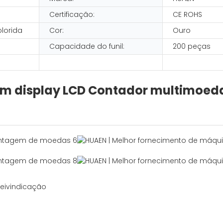
Certificação:
CE ROHS
olorida
Cor:
Ouro
Capacidade do funil:
200 peças
om display LCD Contador multimoed
eivindicação