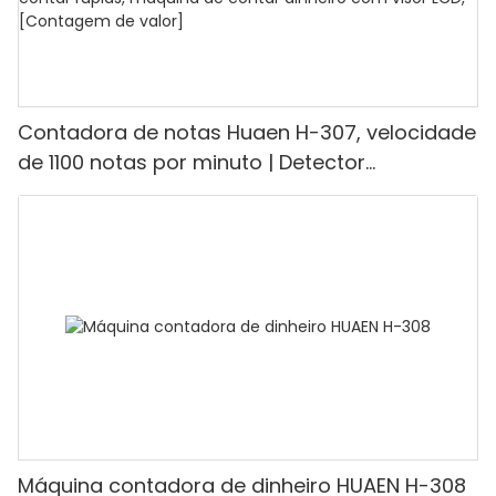
Contadora de notas Huaen H-307, velocidade
de 1100 notas por minuto | Detector
UV/Magnético/Infravermelho/Falsificante,
adequada para contar rúpias, máquina de
contar dinheiro com visor LCD, [Contagem de
valor]
Máquina contadora de dinheiro HUAEN H-308