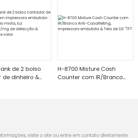
ank de 2 bolso
H-8700 Misture Cash
 de dinheiro &
Counter com IR/Branco
ressora
Anti-Casalfeiting,
a-denominação
impressora embutida &
uz branca/ir/uv/mg
Tela de 3,5 "TFT
cção & Contagem
formações, visite o site ou entre em contato diretamente