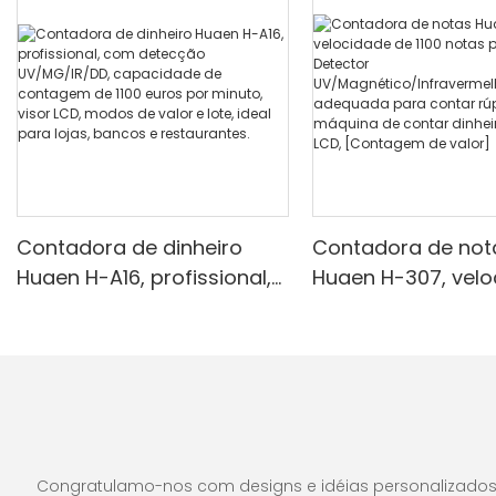
Contadora de dinheiro
Contadora de not
Huaen H-A16, profissional,
Huaen H-307, vel
com detecção
de 1100 notas por 
UV/MG/IR/DD, capacidade
Detector
de contagem de 1100 euros
UV/Magnético/Inf
por minuto, visor LCD,
ho/Falsificante, 
modos de valor e lote,
para contar rúpias
ideal para lojas, bancos e
máquina de conta
restaurantes.
dinheiro com visor
Congratulamo-nos com designs e idéias personalizados e 