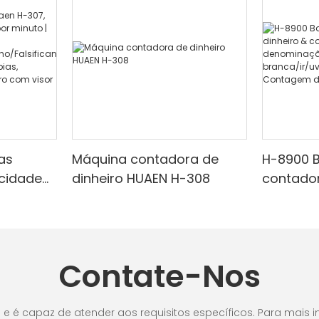
as
Máquina contadora de
H-8900 B
ocidade
dinheiro HUAEN H-308
contador
minuto |
com imp
embutid
ravermel
mista, l
adequada
de dete
Contate-Nos
,
de valor
r
 LCD,
é capaz de atender aos requisitos específicos. Para mais in