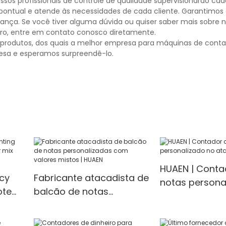
ssos profissionais de controle de qualidade supervisionarão ca
é pontual e atende às necessidades de cada cliente. Garantimos
ança. Se você tiver alguma dúvida ou quiser saber mais sobre 
o, entre em contato conosco diretamente.
 produtos, dos quais a melhor empresa para máquinas de con
resa e esperamos surpreendê-lo.
HUAEN | Conta
ncy
Fabricante atacadista de
notas persona
ote
balcão de notas
atacado
x
personalizadas com
valores mistos | HUAEN