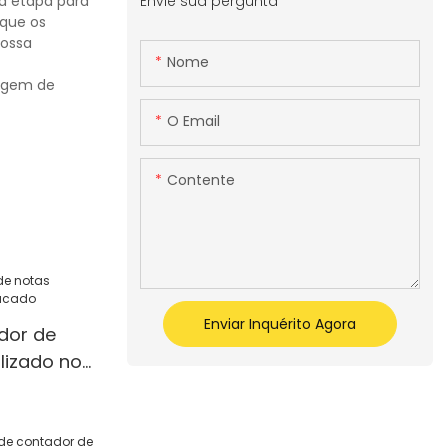
Envie sua pergunta
da etapa para
 que os
nossa
Nome
tagem de
O Email
Contente
Enviar Inquérito Agora
dor de
lizado no