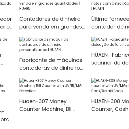
cedor
Contadores de dinheiro
Último fornec
eiro
para venda em grandes
contador de 
quantidades | HUAEN
detecção de f
| HUAEN
a
HUAEN | Fabric
Fabricante de máquinas
|
scanner de de
contadoras de dinheiro
falsificação 
personalizadas | HUAEN
Huaen-307 Money
HUAEN-308 Mo
Counter Machine, Bill
Counter, Cash
H-
Counter with UV/IR/MG
with UV/MG/IR
dora
Detection
for Bank/Retai
LCD