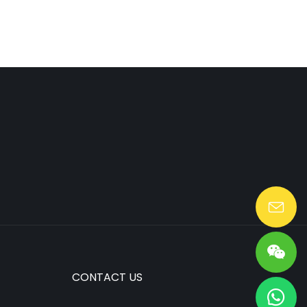
Lang@huaen-tech.com
CONTACT US