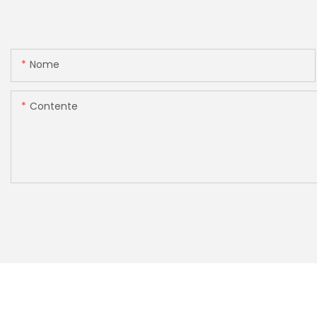
[Contagem de val
Nome
Contente