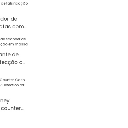
edor de
notas com
alsificação
ante de
tecção de
em massa
ney
 counter
 Detection
l/Shop