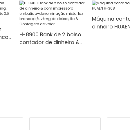
s
Máquina cont
dinheiro HUAE
h
H-8900 Bank de 2 bolso
nco
contador de dinheiro &
com impressora
a &
embutida-denominação
mista, luz
branca/ir/uv/mg de
detecção & Contagem
de valor