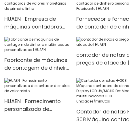
,cahs manufacturers
From China | HUAEN
HUAEN | Empresa de
Fornecedor e forne
máquinas contadoras
de contador de dinh
de valores monetários
personalizado
de primeira linha
Fabricante | HUAEN
contador de notas 
Fabricante de máquinas
preços de atacado 
de contagem de dinheiro
HUAEN
multimoedas
personalizadas | HUAEN
HUAEN | Fornecimento
personalizado de
Contador de notas 
contador de notas de
308 Máquina conta
valor misto
de dinheiro Display 