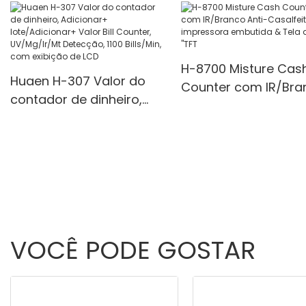
UV/MG/IR Det Modo
multifuncionais 1100
unidades/minutos
H-8700 Misture Cas
Huaen H-307 Valor do
Counter com IR/Bra
contador de dinheiro,
Anti-Casalfeiting,
Adicionar+
impressora embutid
lote/Adicionar+ Valor Bill
Tela de 3,5 "TFT
Counter, UV/Mg/Ir/Mt
Detecção, 1100 Bills/Min,
com exibição de LCD
VOCÊ PODE GOSTAR