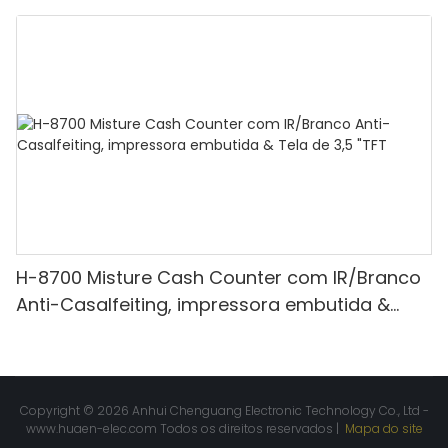
mista, luz branca/ir/uv/mg de detecção &
Contagem de valor
H-8700 Misture Cash Counter com IR/Branco
Anti-Casalfeiting, impressora embutida &
Tela de 3,5 "TFT
Copyright © 2026 Anhui Chenguang Electronic Technology Co., Ltd -
www.huaen-elec.com
Todos os direitos reservados |
Mapa do site