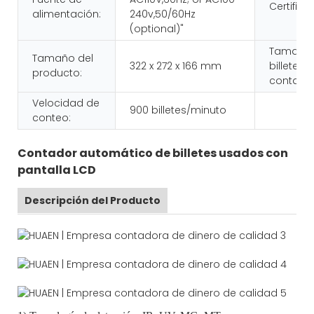
Certifica
alimentación:
240v,50/60Hz
(optional)"
Tamaño 
Tamaño del
322 x 272 x 166 mm
billete
producto:
contable
Velocidad de
900 billetes/minuto
conteo:
Contador automático de billetes usados ​​con
pantalla LCD
Descripción del Producto