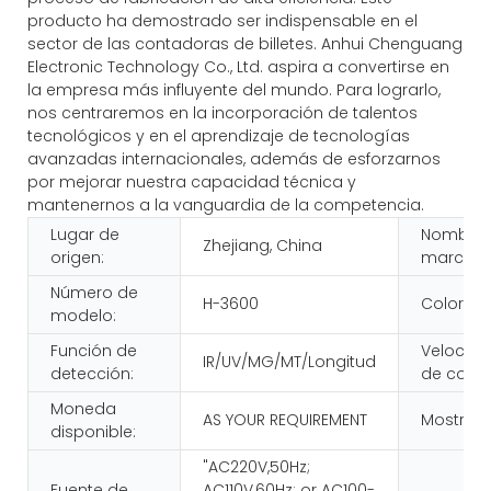
producto ha demostrado ser indispensable en el
sector de las contadoras de billetes. Anhui Chenguang
Electronic Technology Co., Ltd. aspira a convertirse en
la empresa más influyente del mundo. Para lograrlo,
nos centraremos en la incorporación de talentos
tecnológicos y en el aprendizaje de tecnologías
avanzadas internacionales, además de esforzarnos
por mejorar nuestra capacidad técnica y
mantenernos a la vanguardia de la competencia.
Lugar de
Nombre 
Zhejiang, China
origen:
marca:
Número de
H-3600
Color:
modelo:
Función de
Velocid
IR/UV/MG/MT/Longitud
detección:
de conte
Moneda
AS YOUR REQUIREMENT
Mostrar:
disponible:
"AC220V,50Hz;
Fuente de
AC110V,60Hz; or AC100-