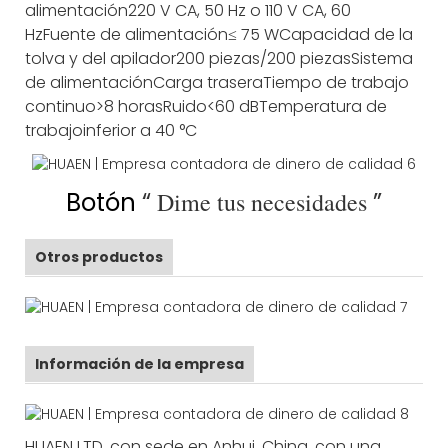
alimentación
220 V CA, 50 Hz o 110 V CA, 60
Hz
Fuente de alimentación
≤ 75 W
Capacidad de la
tolva y del apilador
200 piezas/200 piezas
Sistema
de alimentación
Carga trasera
Tiempo de trabajo
continuo
>8 horas
Ruido
<60 dB
Temperatura de
trabajo
inferior a 40 °C
Botón
“
Dime tus necesidades
”
Otros productos
Información de la empresa
HUAEN LTD, con sede en Anhui, China, con una