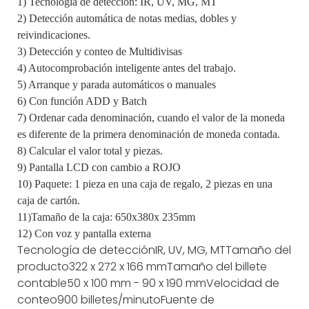
1) Tecnología de detección: IR, UV, MG, MT
2) Detección automática de notas medias, dobles y
reivindicaciones.
3) Detección y conteo de Multidivisas
4) Autocomprobación inteligente antes del trabajo.
5) Arranque y parada automáticos o manuales
6) Con función ADD y Batch
7) Ordenar cada denominación, cuando el valor de la moneda
es diferente de la primera denominación de moneda contada.
8) Calcular el valor total y piezas.
9) Pantalla LCD con cambio a ROJO
10) Paquete: 1 pieza en una caja de regalo, 2 piezas en una
caja de cartón.
11)Tamaño de la caja: 650x380x 235mm
12) Con voz y pantalla externa
Tecnología de detección
IR, UV, MG, MT
Tamaño del
producto
322 x 272 x 166 mm
Tamaño del billete
contable
50 x 100 mm - 90 x 190 mm
Velocidad de
conteo
900 billetes/minuto
Fuente de