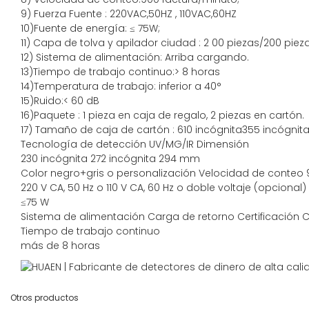
9)
Fuerza
Fuente
:
220VAC,50HZ
,
110V
AC,60HZ
10)Fuente de energía:
≤
75W;
11)
Capa de tolva y apilador
ciudad
:
2
00 piezas/200 pieza
12)
Sistema de alimentación:
Arriba
cargando.
13)Tiempo de trabajo continuo:>
8 horas
14)Temperatura de trabajo: inferior a 40°
15)Ruido:<
60 dB
16)Paquete
:
1 pieza en caja de regalo, 2 piezas en cartón.
17)
Tamaño de
caja de cartón
:
610
incógnita
355
incógnit
Tecnología de detección
UV/MG/IR
Dimensión
230
incógnita
272
incógnita
294
mm
Color
negro+gris o personalización
Velocidad de conteo
9
220 V CA, 50 Hz o 110 V CA, 60 Hz o doble voltaje (opcional)
≤75 W
Sistema de alimentación
Carga de retorno
Certificación
C
Tiempo de trabajo continuo
más de 8 horas
Otros productos