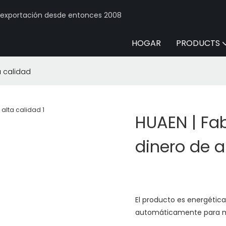
y exportación desde entonces 2008
HOGAR
PRODUCTS
a calidad
HUAEN | Fa
dinero de a
El producto es energétic
automáticamente para mi