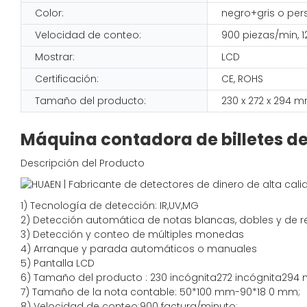
Color:
negro+gris o per
Velocidad de conteo:
900 piezas/min, 
Mostrar:
LCD
Certificación:
CE, ROHS
Tamaño del producto:
230 x 272 x 294 
Máquina contadora de billetes de
Descripción del Producto
1)
Tecnología de detección:
IR,
UV,MG
2)
Detección automática de notas blancas, dobles y de 
3)
Detección y conteo de múltiples monedas
4)
Arranque y parada automáticos o manuales
5) Pantalla LCD
6) Tamaño del producto
:
230
incógnita
272
incógnita
294
7)
Tamaño de la nota contable:
50*100 mm-90*18
0
mm;
8)
Velocidad de conteo
:900
factura/minuto;