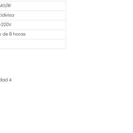
MG/IR
idivisa
V~220V
 de 8 horas