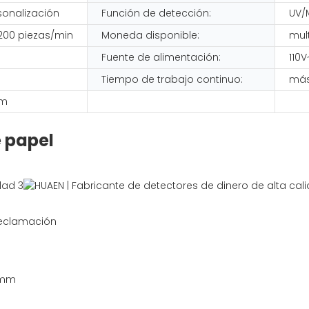
sonalización
Función de detección:
UV/
1200 piezas/min
Moneda disponible:
mult
Fuente de alimentación:
110
Tiempo de trabajo continuo:
más
mm
 papel
reclamación
mm