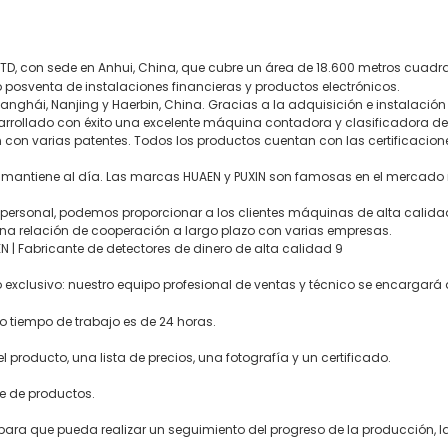
D, con sede en Anhui, China, que cubre un área de 18.600 metros cuadra
 posventa de instalaciones financieras y productos electrónicos.
hanghái, Nanjing y Haerbin, China. Gracias a la adquisición e instalac
rrollado con éxito una excelente máquina contadora y clasificadora de b
n con varias patentes. Todos los productos cuentan con las certificacio
e mantiene al día. Las marcas HUAEN y PUXIN son famosas en el mercado
personal, podemos proporcionar a los clientes máquinas de alta calidad,
na relación de cooperación a largo plazo con varias empresas.
o exclusivo: nuestro equipo profesional de ventas y técnico se encargará
 tiempo de trabajo es de 24 horas.
producto, una lista de precios, una fotografía y un certificado.
e de productos.
para que pueda realizar un seguimiento del progreso de la producción, 