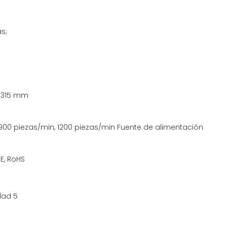
s;
a
315
mm
00 piezas/min, 1200 piezas/min
Fuente de alimentación
E, RoHS