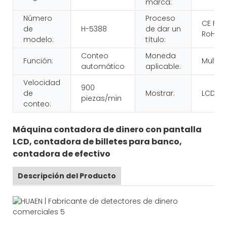
marca:
Número
Proceso
CE FC
de
H-5388
de dar un
RoHS
modelo:
título:
Conteo
Moneda
Función:
Multidi
automático
aplicable:
Velocidad
900
de
Mostrar:
LCD
piezas/min
conteo:
Máquina contadora de dinero con pantalla
LCD, contadora de billetes para banco,
contadora de efectivo
Descripción del Producto