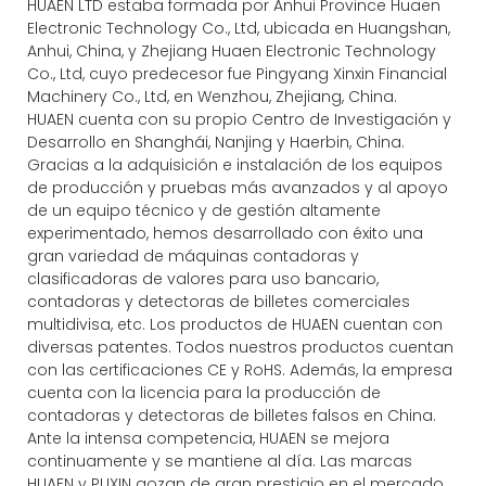
HUAEN LTD estaba formada por Anhui Province Huaen
Electronic Technology Co., Ltd, ubicada en Huangshan,
Anhui, China, y Zhejiang Huaen Electronic Technology
Co., Ltd, cuyo predecesor fue Pingyang Xinxin Financial
Machinery Co., Ltd, en Wenzhou, Zhejiang, China.
HUAEN cuenta con su propio Centro de Investigación y
Desarrollo en Shanghái, Nanjing y Haerbin, China.
Gracias a la adquisición e instalación de los equipos
de producción y pruebas más avanzados y al apoyo
de un equipo técnico y de gestión altamente
experimentado, hemos desarrollado con éxito una
gran variedad de máquinas contadoras y
clasificadoras de valores para uso bancario,
contadoras y detectoras de billetes comerciales
multidivisa, etc. Los productos de HUAEN cuentan con
diversas patentes. Todos nuestros productos cuentan
con las certificaciones CE y RoHS. Además, la empresa
cuenta con la licencia para la producción de
contadoras y detectoras de billetes falsos en China.
Ante la intensa competencia, HUAEN se mejora
continuamente y se mantiene al día. Las marcas
HUAEN y PUXIN gozan de gran prestigio en el mercado