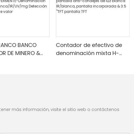
BANCO BANCO
Contador de efectivo de
R DE MINERO &
denominación mixta H-
RADOR CON
8700 con una pantalla
R INFERMENTE-
anti-condejes de luz
ción mixta, luz
blanca IR/blanca, pantalla
IR/UV/mg
incorporada & 3.5 "TFT
ón & Contado de
pantalla TFT
ener más información, visite el sitio web o contáctenos