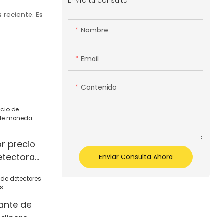
Envía tu consulta
 reciente. Es
Nombre
Email
Contenido
or precio
etectora
Enviar Consulta Ahora
lsa
ante de