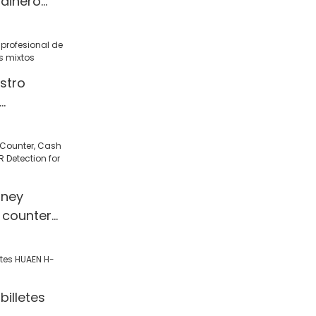
 dinero
stro
billetes
ney
 counter
 Detection
l/Shop
illetes