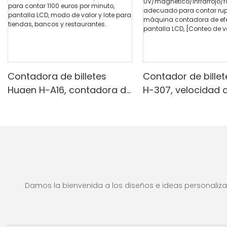
Contadora de billetes
Contador de bille
Huaen H-A16, contadora de
H-307, velocidad d
dinero profesional con
billetes por minuto
detección UV/MG/IR/DD,
Detector
capacidad para contar
UV/magnético/infr
1100 euros por minuto,
alsificación, ade
pantalla LCD, modo de
para contar rupias
valor y lote para tiendas,
máquina contado
bancos y restaurantes.
efectivo con panta
Damos la bienvenida a los diseños e ideas personalizad
[Conteo de valor]