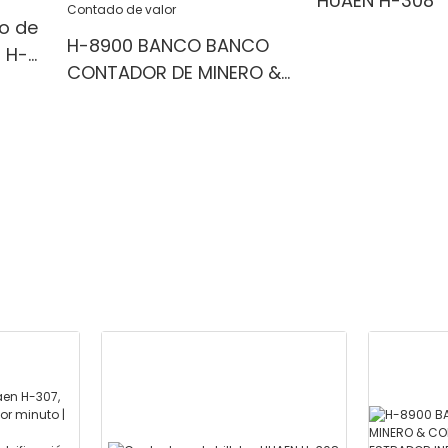
HUAEN H-308
o de
H-8900 BANCO BANCO
 H-
CONTADOR DE MINERO &
la
CON ESTRADOR CON
ESTRADOR INFERMENTE-
Denominación mixta, luz
a &
blanca/IR/UV/mg
Detección & Contado de
valor