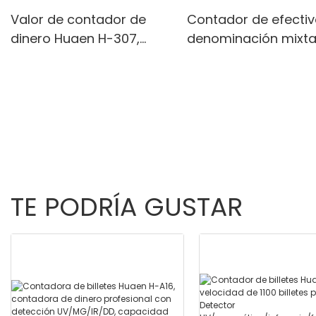
Valor de contador de
Contador de efectiv
dinero Huaen H-307,
denominación mixta
Agregar+ Contador de
8700 con una pantal
facturas de modo de
anti-condejes de luz
lote/ADD+ Valor,
blanca IR/blanca,
Detección UV/MG/IR/MT,
pantalla incorporad
1100 billetes/min, con
3.5 "TFT pantalla TFT
pantalla LCD
TE PODRÍA GUSTAR