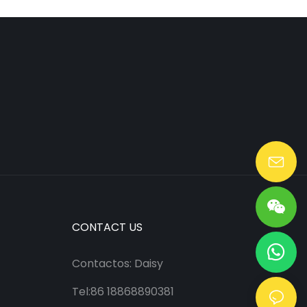
Lang@huaen-tech.com
CONTACT US
Contactos: Daisy
Tel:86 18868890381