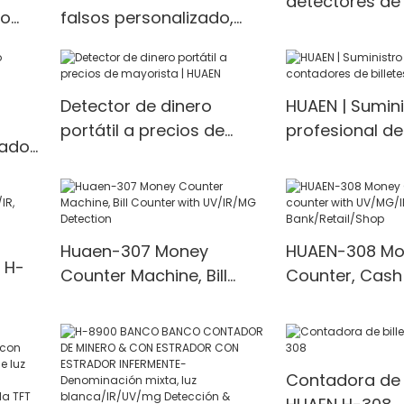
detectores de
ro
falsos personalizado,
comerciales
precio de fábrica |
Fabricante | HUAEN
Detector de dinero
HUAEN | Sumini
portátil a precios de
profesional de
zado
mayorista | HUAEN
contadores de 
cante
mixtos
Huaen-307 Money
HUAEN-308 Mo
 H-
Counter Machine, Bill
Counter, Cash
Counter with UV/IR/MG
with UV/MG/IR
Detection
for Bank/Retai
 1100
Contadora de b