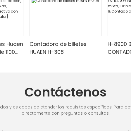
tes Huaen
Contadora de billetes
H-8900 
e 1100
HUAEN H-308
CONTADO
 |
CON EST
ESTRADO
arrojo/f
Denomina
cuado
blanca/
Contáctenos
,
Detecci
ra de
valor
lla LCD,
os y es capaz de atender los requisitos específicos. Para obt
directamente con preguntas o consultas.