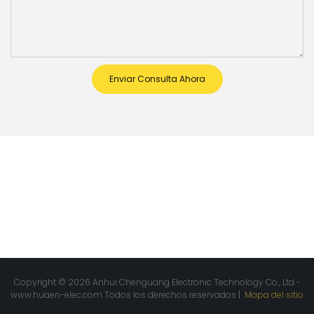
Enviar Consulta Ahora
Copyright © 2026 Anhui Chenguang Electronic Technology Co., Ltd -
www.huaen-elec.com
Todos los derechos reservados |
Mapa del sitio