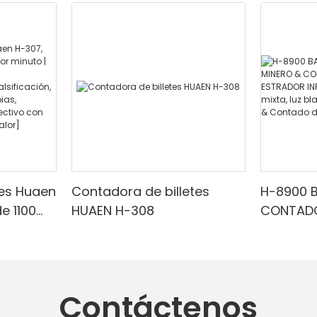
tes Huaen
Contadora de billetes
H-8900 
e 1100
HUAEN H-308
CONTADO
 |
CON EST
ESTRADO
arrojo/f
Denomina
cuado
blanca/
Contáctenos
,
Detecci