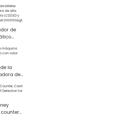
 MT Value
dor de
ático
alta
 pantalla
ctor
00000>
de la
adora de
alor mixto
ney
 counter