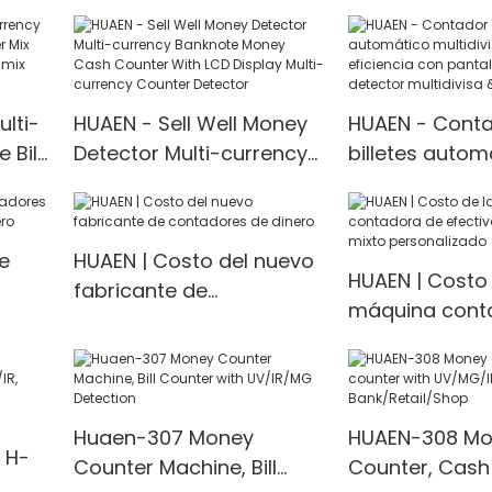
papel, contadora de
nter
with UV MG IR
billetes, contadora de
for INR
múltiples divisas,
detector <000000>
ulti-
HUAEN - Sell Well Money
HUAEN - Conta
 Bill
Detector Multi-currency
billetes autom
Note
Banknote Money Cash
multidivisa de 
hine
Counter With LCD Display
eficiencia con
Multi-currency Counter
LCD/LED y dete
e
HUAEN | Costo del nuevo
<000000> Detector
multidivisa <0
HUAEN | Costo 
fabricante de
máquina cont
contadores de dinero
efectivo con v
personalizado
Huaen-307 Money
HUAEN-308 Mo
 H-
Counter Machine, Bill
Counter, Cash