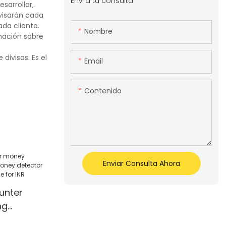
Envía tu consulta
sarrollar,
rvisarán cada
da cliente.
Nombre
mación sobre
ivisas. Es el
Email
Contenido
Enviar Consulta Ahora
ounter
ng
y detector