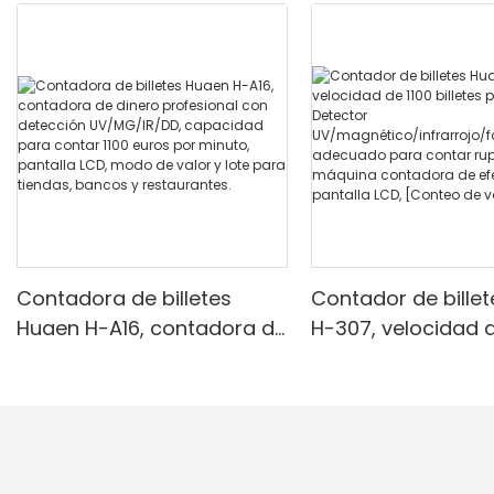
Contadora de billetes
Contador de bille
Huaen H-A16, contadora de
H-307, velocidad d
dinero profesional con
billetes por minuto
detección UV/MG/IR/DD,
Detector
capacidad para contar
UV/magnético/infr
1100 euros por minuto,
alsificación, ade
pantalla LCD, modo de
para contar rupias