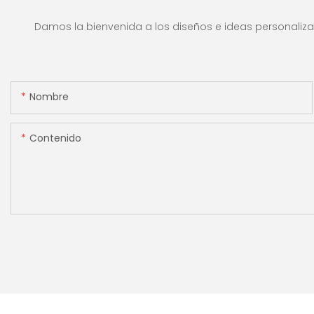
valor y lote para tiendas,
máquina contado
bancos y restaurantes.
efectivo con panta
Damos la bienvenida a los diseños e ideas personalizad
[Conteo de valor]
Nombre
Contenido