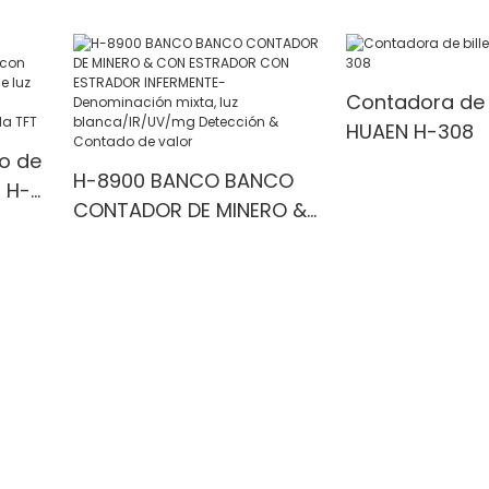
Counter with UV/IR/MG
with UV/MG/IR
Detection
for Bank/Retai
 1100
Contadora de b
HUAEN H-308
o de
H-8900 BANCO BANCO
 H-
CONTADOR DE MINERO &
la
CON ESTRADOR CON
ESTRADOR INFERMENTE-
Denominación mixta, luz
a &
blanca/IR/UV/mg
Detección & Contado de
valor