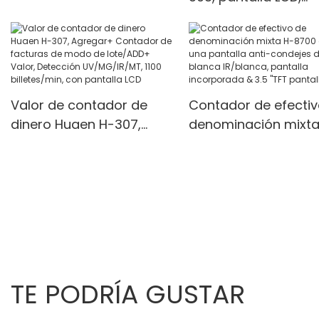
billetes mixtos
detector UV/MG/IR,
personalizados
modos multifunción,
unidades/min
Valor de contador de
Contador de efectiv
dinero Huaen H-307,
denominación mixta
Agregar+ Contador de
8700 con una pantal
facturas de modo de
anti-condejes de luz
lote/ADD+ Valor,
blanca IR/blanca,
Detección UV/MG/IR/MT,
pantalla incorporad
1100 billetes/min, con
3.5 "TFT pantalla TFT
pantalla LCD
TE PODRÍA GUSTAR