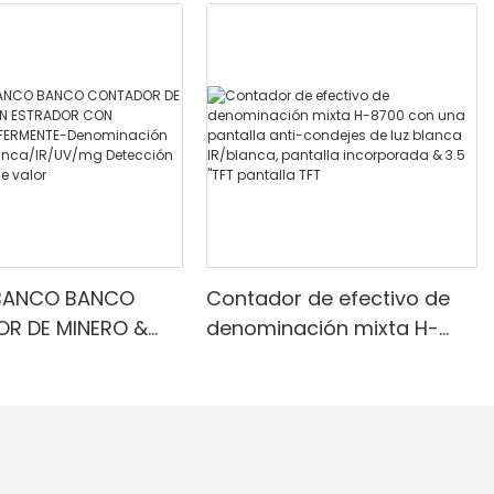
BANCO BANCO
Contador de efectivo de
R DE MINERO &
denominación mixta H-
RADOR CON
8700 con una pantalla
R INFERMENTE-
anti-condejes de luz
ción mixta, luz
blanca IR/blanca, pantalla
IR/UV/mg
incorporada & 3.5 "TFT
ón & Contado de
pantalla TFT