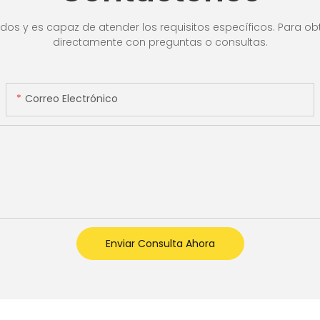
ra de
valor
lla LCD,
os y es capaz de atender los requisitos específicos. Para obt
directamente con preguntas o consultas.
Correo Electrónico
Enviar Consulta Ahora