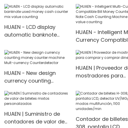
counter sorter mix value
machine Money cou
counting
HUAEN - LCD display
HUAEN - Intelligent M
automatic banknote
Currency Compatible
used money cash
Money Counter Mix 
counter mix value
Cash Counting Mac
counting
mix value counting
HUAEN | Proveedor d
HUAEN - New design
mostradores para
currency counting
comprar y comprar
money counter machine
dinero
Mult-currency
Counter<000000>detect
or
HUAEN | Suministro de
Contador de billetes
contadores de valor de
308, pantalla LCD,