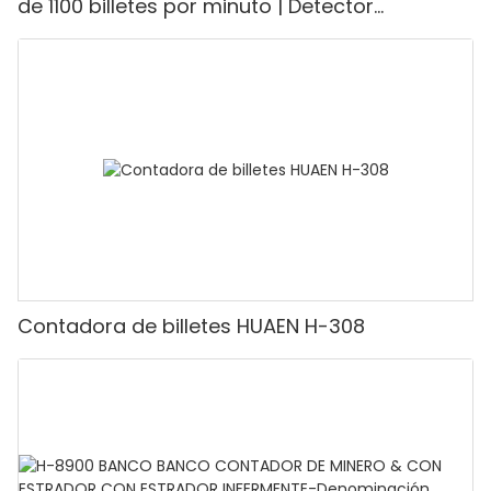
de 1100 billetes por minuto | Detector
UV/magnético/infrarrojo/falsificación,
adecuado para contar rupias, máquina
contadora de efectivo con pantalla LCD,
[Conteo de valor]
Contadora de billetes HUAEN H-308