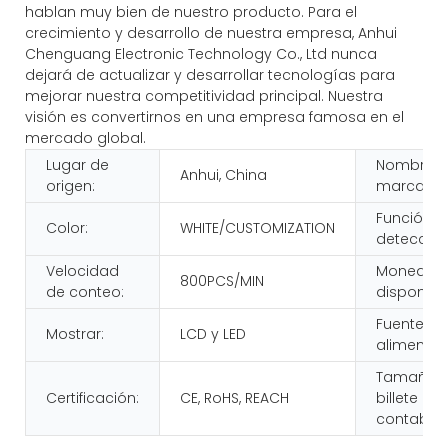
hablan muy bien de nuestro producto. Para el
crecimiento y desarrollo de nuestra empresa, Anhui
Chenguang Electronic Technology Co., Ltd nunca
dejará de actualizar y desarrollar tecnologías para
mejorar nuestra competitividad principal. Nuestra
visión es convertirnos en una empresa famosa en el
mercado global.
Lugar de
Nombre d
Anhui, China
origen:
marca:
Función d
Color:
WHITE/CUSTOMIZATION
detección
Velocidad
Moneda
800PCS/MIN
de conteo:
disponible
Fuente de
Mostrar:
LCD y LED
alimentac
Tamaño d
Certificación:
CE, RoHS, REACH
billete
contable: