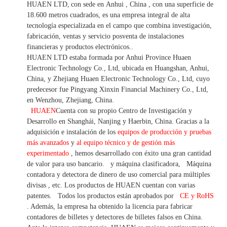
HUAEN LTD,
con sede en
Anhui
, China
, con una superficie de
18.600 metros cuadrados, es
una empresa integral de alta
tecnología especializada en el campo que combina investigación,
fabricación, ventas y servicio posventa de instalaciones
financieras y productos electrónicos.
.
HUAEN LTD estaba formada por Anhui Province Huaen
Electronic Technology Co., Ltd, ubicada en Huangshan, Anhui,
China, y Zhejiang Huaen Electronic Technology Co., Ltd, cuyo
predecesor fue Pingyang Xinxin Financial Machinery Co., Ltd,
en Wenzhou, Zhejiang, China.
HUAEN
Cuenta con su propio Centro de Investigación y
Desarrollo en Shanghái, Nanjing y Haerbin, China. Gracias
a la
adquisición e instalación de los
equipos de producción y pruebas
más avanzados
y
al equipo técnico y de gestión más
experimentado
,
hemos
desarrollado con éxito una
gran cantidad
de valor
para uso bancario.
y máquina clasificadora,
Máquina
contadora y detectora
de dinero de uso
comercial
para
múltiples
divisas
,
etc.
Los productos de HUAEN cuentan con varias
patentes.
Todos los productos están aprobados por
CE y RoHS
. Además, la empresa ha obtenido la licencia para fabricar
contadores de billetes y detectores de billetes falsos en China.