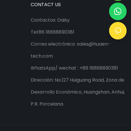
CONTACT US
Contactos: Daisy
Tel:86 18868890381
Correo electrónico:
sales@huaen-
tech.com
WhatsApp/
wechat
: +86 18868890381
Dirección: No.127 Huiguang Road, Zona de
Desarrollo Económico, Huangshan, Anhui,
P.R. Porcelana