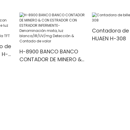
Counter with UV/IR/MG
with UV/MG/IR
Detection
for Bank/Retai
 1100
Contadora de b
HUAEN H-308
o de
H-8900 BANCO BANCO
 H-
CONTADOR DE MINERO &
la
CON ESTRADOR CON
ESTRADOR INFERMENTE-
Denominación mixta, luz
a &
blanca/IR/UV/mg
Detección & Contado de
valor