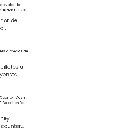
ador de
la
 Huaen H-
illetes a
orista |
ney
 counter