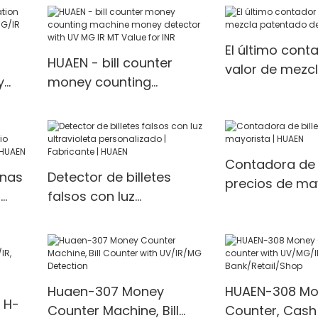
Currency detector
as
counting machine for
 con
sale Counter Detector
El último cont
HUAEN - bill counter
Money counter
valor de mezc
y
money counting
patentado de
machine money detector
8701
tion
with UV MG IR MT Value
for INR
Contadora de b
inas
Detector de billetes
precios de may
r
falsos con luz
HUAEN
ultravioleta
personalizado |
Fabricante | HUAEN
Huaen-307 Money
HUAEN-308 Mo
 H-
Counter Machine, Bill
Counter, Cash