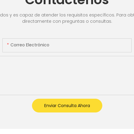
ra de
valor
lla LCD,
os y es capaz de atender los requisitos específicos. Para obt
directamente con preguntas o consultas.
Correo Electrónico
Enviar Consulta Ahora