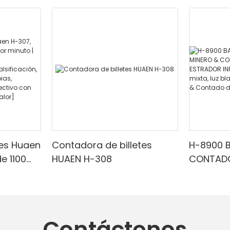
tes Huaen
Contadora de billetes
H-8900 
e 1100
HUAEN H-308
CONTADO
 |
CON EST
ESTRADO
arrojo/f
Denomina
cuado
blanca/
Contáctenos
,
Detecci