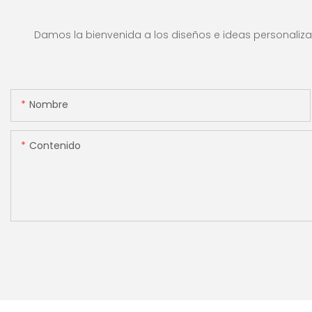
valor y lote para tiendas,
máquina contado
bancos y restaurantes.
efectivo con panta
Damos la bienvenida a los diseños e ideas personalizad
[Conteo de valor]
Nombre
Contenido