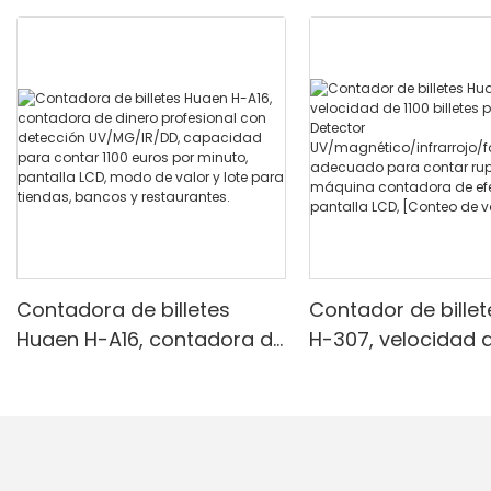
Contadora de billetes
Contador de bille
Huaen H-A16, contadora de
H-307, velocidad d
dinero profesional con
billetes por minuto
detección UV/MG/IR/DD,
Detector
capacidad para contar
UV/magnético/infr
1100 euros por minuto,
alsificación, ade
pantalla LCD, modo de
para contar rupias