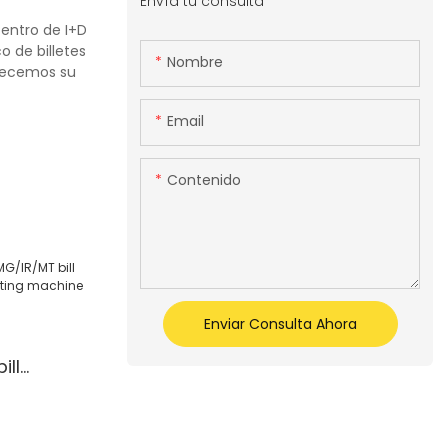
Envía tu consulta
entro de I+D
o de billetes
Nombre
adecemos su
Email
Contenido
Enviar Consulta Ahora
ill
y counting
y counter