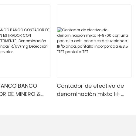
BANCO BANCO
Contador de efectivo de
R DE MINERO &
denominación mixta H-
RADOR CON
8700 con una pantalla
R INFERMENTE-
anti-condejes de luz
ción mixta, luz
blanca IR/blanca, pantalla
IR/UV/mg
incorporada & 3.5 "TFT
ón & Contado de
pantalla TFT