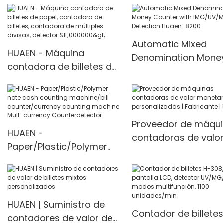
máquinas contador
de múltiples divisas
detector de billetes
Automatic Mixed
HUAEN - Máquina
falsos Contador de
Denomination Mone
contadora de billetes de
múltiples divisas
Counter with
papel, contadora de
<000000> detector
IMG/UV/MG/IR Detec
billetes, contadora de
Huaen-8200
múltiples divisas,
detector <000000>
Proveedor de máqu
HUAEN -
contadoras de valo
Paper/Plastic/Polymer
monetario
note cash counting
personalizadas |
machine/bill
Fabricante | HUAEN
counter/currency
counting machine Mult-
HUAEN | Suministro de
Contador de billetes
currency
contadores de valor de