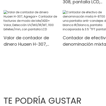
308, pantalla LCD,
Counter<000000>detect
billetes mixtos
detector UV/MG/IR,
or
personalizados
modos multifunción,
unidades/min
Valor de contador de
Contador de efectiv
dinero Huaen H-307,
denominación mixta
Agregar+ Contador de
8700 con una pantal
facturas de modo de
anti-condejes de luz
lote/ADD+ Valor,
blanca IR/blanca,
Detección UV/MG/IR/MT,
pantalla incorporad
1100 billetes/min, con
3.5 "TFT pantalla TFT
pantalla LCD
TE PODRÍA GUSTAR