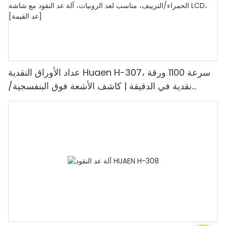
عداد الأوراق النقدية Huaen H-307، سرعة 1100 ورقة
نقدية في الدقيقة | كاشف الأشعة فوق البنفسجية/
المغناطيسية/الأشعة تحت الحمراء/التزييف، مناسب لعد
الروبيات، آلة عد النقود مع شاشة LCD، [عد القيمة]