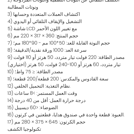
ونوتات المطالبة
3) اكتشاف العملات المتعددة وحسابها
4) التشغيل والإيقاف التلقائي أو اليدوي
5) شاشة LCD مع تغيير اللون الأحمر
6) حجم المنتج: 360 × 317 × 220 مم
7) حجم النوتة القابلة للعد: 50*100 مم - 90*180 مم؛
8) سرعة العد: 1000 ورقة نقدية/الدقيقة؛
9) مصدر الطاقة: 220 فولت تيار متردد، 50 هرتز أو 110 فولت
تيار متردد، 60 هرتز أو 100-240 فولت، 50 هرتز (اختياري)
10) مصدر الطاقة: ≤ 75 واط؛
11) سعة القادوس والمكدس: 200 قطعة/200 قطعة؛
12) نظام التغذية: التحميل الخلفي.
13) وقت العمل المستمر: >8 ساعات
14) درجة حرارة العمل: أقل من 40 درجة
15) الضوضاء: <60 ديسيبل
16) العبوة: قطعة واحدة في صندوق هدايا، قطعتين في كرتون.
17) حجم الكرتون: 645 × 375 × 280 مم
تكنولوجيا الكشف