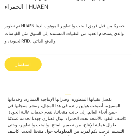
الحمراء | HUAEN
تم تطوير HUAEN حصريًا من قبل فريق البحث والتطوير الموهوب لدينا
والذي يستخدم العديد من التقنيات المستندة إلى السوق مثل القياسات
الحيوية، وRFID، والدفع الذاتي.
استفسار
بفضل تقنياتها المتطورة، وقدراتها الإنتاجية الممتازة، وخدماتها
المتميزة، أصبحت هواين رائدة في هذا المجال، وتنشر منتجاتها في
جميع أنحاء العالم. إلى جانب منتجاتنا، نقدم خدمات عالية الجودة.
كاشف النقود بالأشعة تحت الحمراء. نبذل قصارى جهدنا لخدمة عملائنا
طوال عملية الإنتاج، من تصميم المنتج، والبحث والتطوير، وحتى
التسليم. نرحب بكم لمزيد من المعلومات حول منتجنا الجديد، كاشف