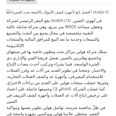
يقع المقر الرئيسي لشركة HUAEN LTD في آنهوي، الصين،
وتغطي مساحة 18600 متر مربع، وهي شركة شاملة عالية
التقنية متخصصة في مجال يجمع بين البحث والتصنيع
والمبيعات وخدمة ما بعد البيع للمرافق المالية والمنتجات
الإلكترونية.
تمتلك شركة هواين مراكز بحث وتطوير خاصة بها في شنغهاي
ونانجينغ وهايربين بالصين. بفضل فريقنا الفني والإداري ذي
الخبرة الواسعة، قمنا بشراء وتركيب أحدث معدات الإنتاج
والاختبار، ونجحنا في تطوير العديد من آلات عد وفرز العملات
للاستخدام المصرفي، وأجهزة عد وكشف العملات التجارية،
وغيرها. حصلت منتجات هواين على العديد من براءات الاختراع،
وجميعها حاصلة على اعتماد CE وRoHS. كما حصلت الشركة
على ترخيص إنتاج آلات عد العملات وأجهزة كشف التزييف في
الصين.
في ظلّ منافسة شرسة، تواصل هواين تطوير نفسها ومواكبة
العصر. وتحظى علامتا هواين وبوكسين بشهرة واسعة في