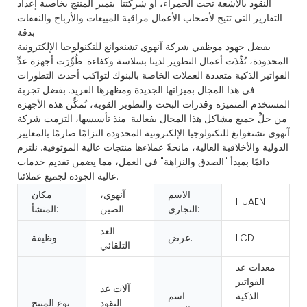
النقود بالأشعة تحت الحمراء، أو شركتنا. يتميز المنتج بخاصية إعداد
التقارير التي تتيح لأصحاب الأعمال مراقبة المبيعات والأرباح والنفقات
بدقة.
بفضل جهود موظفي شركة آنهوي تشنغوانغ للتكنولوجيا الإلكترونية
المحدودة، نُفِّذَت أعمال التطوير لدينا بسلاسة وكفاءة. طُوِّرَت أجهزة عدِّ
الفواتير الذكية متعددة العملات الخاصة بالبنوك لتواكب أحدث التطورات
في هذا المجال بميزاتها الجديدة ومظهرها الفريد. بفضل تجربة
المستخدم المتميزة وقدرات البحث والتطوير القوية، تُمكِّن هذه الأجهزة
من حلِّ جميع مشاكل هذا المجال بفعالية. منذ تأسيسها، التزمت شركة
آنهوي تشنغوانغ للتكنولوجيا الإلكترونية المحدودة التزامًا صارمًا بالمعايير
الدولية والأخلاقية العالية، مانحةً عملاءها منتجات عالية الموثوقية. نلتزم
دائمًا بمبدأ "الصدق والنزاهة" في العمل، مما يضمن تقديم خدمات
عالية الجودة لجميع عملائنا.
الاسم
آنهوي،
مكان
HUAEN
التجاري:
الصين
المنشأ:
العد
LCD
عرض:
وظيفة:
التلقائي
معدات عد
الفواتير
آلات عد
الذكية
اسم
النقود
نوع المنتج: