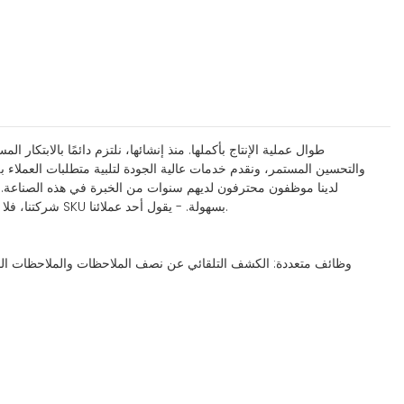
والتحسين المستمر، ونقدم خدمات عالية الجودة لتلبية متطلبات العملاء بل
لدينا موظفون محترفون لديهم سنوات من الخبرة في هذه الصناعة. إنه
شركتنا، فلا تتردد في الاتصال بنا. سيسعد محترفونا بمساعدتك في أي وقت. أوصي بشدة بهذا المنتج لأي صاحب عمل صغير. إنه يساعدني في التعامل مع آلاف وحدات SKU بسهولة. - يقول أحد عملائنا.
وظائف متعددة: الكشف التلقائي عن نصف الملاحظات والملاحظات المزدو