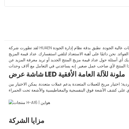
لقد تطورت شركة HUAEN لتصبح شركة مصنعة محترفة وموردًا موثوقًا به للمنتجات عالية الجودة. نطبق بدقة نظام إدارة الجودة ISO طوال عملية الإنتاج بأكملها. منذ إنشائها، نلتزم دائمًا بالابتكار المستقل والإدارة العلمية
فوائد. نحن دائمًا على أهبة الاستعداد لتلقي استفسارك. عداد قيمة المزيج
يك أي أسئلة حول عداد قيمة مزيج المنتج الجديد أو تريد معرفة المزيد عن
شاشة عرض LED ملونة للآلة العامة الأفقية
 اختيار مريح للعملات المتعددة يدعم عملات متعددة. يمكن الاختيار بين
مزايا الشركة