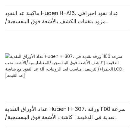
ماكينة عد النقود Huaen H-A16، عداد نقود احترافي
مزود بتقنيات الكشف بالأشعة فوق البنفسجية/
المغناطيسية/الأشعة تحت الحمراء/الضوء الرقمي، عد
1100 يورو/دقيقة، شاشة LCD، وضع القيمة ووضع
الدفعات للمتاجر والبنوك والمطاعم
عداد الأوراق النقدية Huaen H-307، سرعة 1100 ورقة
نقدية في الدقيقة | كاشف الأشعة فوق البنفسجية/
المغناطيسية/الأشعة تحت الحمراء/التزييف، مناسب لعد
الروبيات، آلة عد النقود مع شاشة LCD، [عد القيمة]