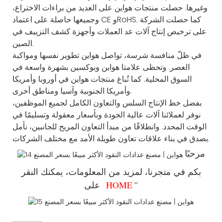
وغيرها. حصلت منتجات هواين على العديد من براءات الاختراع،
وجميعها حاصلة على اعتماد CE وRoHS. كما حصلت الشركة
على ترخيص إنتاج آلات عد العملات وأجهزة كشف التزييف في
الصين.
في ظلّ منافسة شرسة، تواصل هواين تطوير نفسها ومواكبة
العصر. وتحظى علامتا هواين وبوكسين بشهرة واسعة في
السوق المحلية. كما تُباع منتجات هواين في أوروبا وأمريكا
وأمريكا الجنوبية وآسيا ومناطق أخرى.
بفضل خط الإنتاج السلس والتعاون الكامل لجميع الموظفين،
نوفر لعملائنا آلات عالية الجودة وبأسعار معقولة وتسليمًا في
الوقت المحدد. وانطلاقًا من مبدأ التعاون المربح للجانبين، نأمل
بصدق في بناء علاقات تعاون طويلة الأمد مع مختلف الشركات.
مرحبًا
بكم في متجرنا، لمزيد من المعلومات، يمكنك النقر
"
HOME
على "