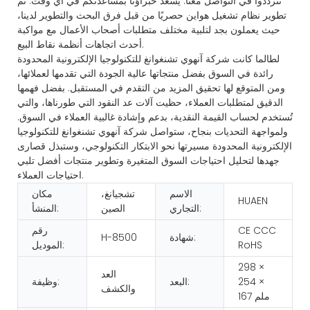
تترددوا في التواصل معنا. يسعد خبراؤنا بمساعدتكم في أي وقت. تم
تطوير نظام تشغيل هواين حصريًا من قبل فرق البحث والتطوير لدينا،
حيث يعملون بجد لتلبية مختلف متطلبات أصحاب الأعمال مع مواكبة
أحدث اتجاهات أنظمة نقاط البيع.
لطالما كانت شركة آنهوي تشنغوانغ للتكنولوجيا الإلكترونية المحدودة
رائدة في السوق بفضل منتجاتها عالية الجودة التي تقدمها لعملائها،
ومن المتوقع لها تحقيق المزيد من التقدم في المستقبل. بفضل فهمها
الدقيق لمتطلبات العملاء، حظيت آلات عد النقود التي طورناها، والتي
تُستخدم لحساب القيمة النقدية، بدعم وإشادة غالبية العملاء في السوق.
ولمواجهة التحديات بنجاح، ستواصل شركة آنهوي تشنغوانغ للتكنولوجيا
الإلكترونية المحدودة مسيرتها نحو الابتكار التكنولوجي، وستبذل قصارى
جهدها لتحليل احتياجات السوق المتغيرة وتطوير منتجات أفضل تلبي
احتياجات العملاء.
الاسم
تشجيانغ،
مكان
HUAEN
التجاري:
الصين
المنشأ:
CE CCC
رقم
شهادة:
H-8500
RoHS
الموديل:
298 ×
العد
254 ×
البعد:
وظيفة:
والكشف
167 ملم