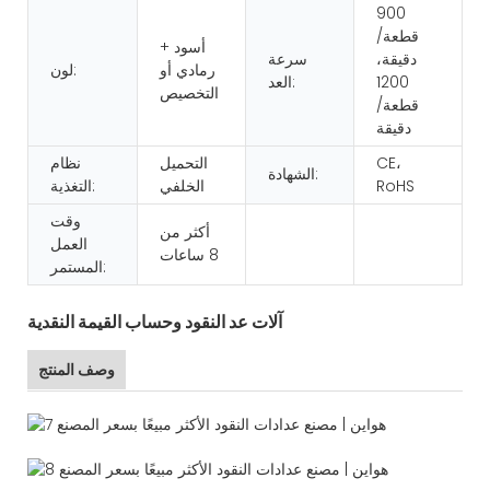
900
قطعة/
أسود +
دقيقة،
سرعة
رمادي أو
لون:
1200
العد:
التخصيص
قطعة/
دقيقة
CE،
التحميل
نظام
الشهادة:
RoHS
الخلفي
التغذية:
وقت
أكثر من
العمل
8 ساعات
المستمر:
آلات عد النقود وحساب القيمة النقدية
وصف المنتج