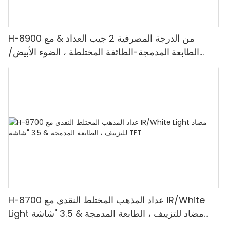
H-8900 من الدرجة المصرفية 2 جيب العداد & مع
الطابعة المدمجة-الطائفة المختلطة ، الضوء الأبيض/
الأشعة تحت الحمراء/ملغ الكشف & حساب القيمة
H-8700 عداد المذهب المختلط النقدي مع IR/White
Light مضاد للتزييف ، الطابعة المدمجة & 3.5 "شاشة