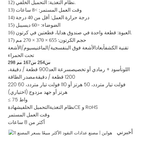
12) نظام التغذية: التحميل الخلفي.
13) وقت العمل المستمر: >8 ساعات
14) درجة حرارة العمل: أقل من 40 درجة
15) الضوضاء: <60 ديسيبل
16) العبوة: قطعة واحدة في صندوق هدايا، قطعتين في كرتون.
17) حجم الكرتون: 655 × 370 × 270 مم
تقنية الكشف
أبعاد
الأشعة فوق البنفسجية/الماغنيسيوم/الأشعة
تحت الحمراء
س
254
س
167
مم
298
اللون
أسود + رمادي أو تخصيص
سرعة العد
900 قطعة / دقيقة،
1200 قطعة / دقيقة
مصدر الطاقة
220 فولت تيار متردد، 50 هرتز أو 110 فولت تيار متردد، 60
هرتز أو جهد مزدوج (اختياري)
≤ 75 واط
CE و RoHS
نظام التغذية
التحميل الخلفي
شهادة
وقت العمل المستمر
أكثر من 8 ساعات
أخبرني