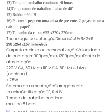
13) Tempo de trabalho contínuo: >8 horas
14)Temperatura de trabalho: abaixo de 40°
15) Ruído: <60 dB
16) Pacote: 1 peça em uma caixa de presente, 2 peças em uma
caixa de papelão.
17) Tamanho da caixa: 655 x370x 270mm
Tecnologia de detecção
Dimensão
UV/MG/IR
298
x
254
x
167
milímetros
Cor
preto + cinza ou personalização
Velocidade
de contagem
900pcs/min, 1200pcs/min
Fonte de
alimentação
220 V CA, 50 Hz ou 110 V CA, 60 Hz ou bivolt
(opcional)
≤ 75W
Sistema de alimentação
Carregamento
traseiro
Certificação
CE, RoHS
Tempo de trabalho contínuo
mais de 8 horas