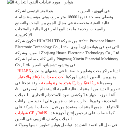
في
آنهوي
، الصين
،
لشركة HUAEN LTD
يقع المقر الرئيسي
وتغطي مساحة قدرها 18600 متر مربع، وهي
مؤسسة شاملة
عالية التقنية متخصصة في مجال الجمع بين البحث والتصنيع
والمبيعات وخدمة ما بعد البيع للمرافق المالية والمنتجات
.
الإلكترونية.
تتكون شركة HUAEN LTD من شركة Anhui Province Huaen
Electronic Technology Co., Ltd، التي تقع في هوانغشان، آنهوي،
الصين، وشركة Zhejiang Huaen Electronic Technology Co., Ltd،
والتي كانت سلفها شركة Pingyang Xinxin Financial Machinery
Co., Ltd، في ونتشو، تشجيانغ، الصين.
لدينا مراكز بحث وتطوير خاصة بنا في شنغهاي ونانجينغ
HUAEN
وهايربين، الصين. اشترينا
وركبنا
أحدث معدات الإنتاج والاختبار
،
وضممنا
فريقًا فنيًا وإداريًا يتمتع بخبرة واسعة
،
وقد
نجحنا في
تطوير
العديد من المنتجات عالية
القيمة للاستخدام
المصرفي.
&
آلة الفرز،
جهاز
عدّ وكشف
نقود للاستخدام
التجاري
،
للعملات
المتعددة
، وغيرها
. حازت منتجات هواين على العديد من براءات
الاختراع.
جميع المنتجات معتمدة من قبل
حصلت الشركة على
. كما حصلت على ترخيص إنتاج أجهزة عد
شهادات CE وRoHS
العملات وكشف التزييف في الصين.
في ظل المنافسة الشديدة، تواصل هواين تطوير نفسها ومواكبة