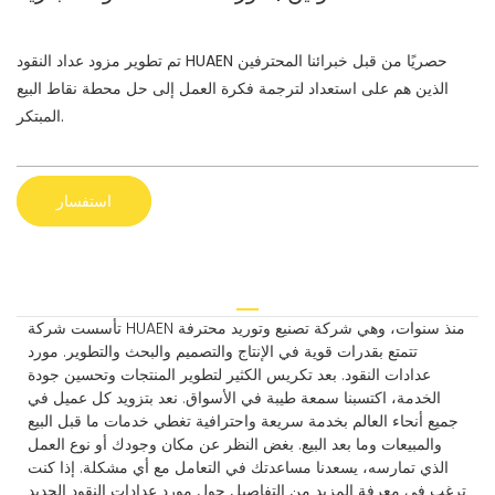
تم تطوير مزود عداد النقود HUAEN حصريًا من قبل خبرائنا المحترفين
الذين هم على استعداد لترجمة فكرة العمل إلى حل محطة نقاط البيع
المبتكر.
استفسار
تأسست شركة HUAEN منذ سنوات، وهي شركة تصنيع وتوريد محترفة
تتمتع بقدرات قوية في الإنتاج والتصميم والبحث والتطوير. مورد
عدادات النقود. بعد تكريس الكثير لتطوير المنتجات وتحسين جودة
الخدمة، اكتسبنا سمعة طيبة في الأسواق. نعد بتزويد كل عميل في
جميع أنحاء العالم بخدمة سريعة واحترافية تغطي خدمات ما قبل البيع
والمبيعات وما بعد البيع. بغض النظر عن مكان وجودك أو نوع العمل
الذي تمارسه، يسعدنا مساعدتك في التعامل مع أي مشكلة. إذا كنت
ترغب في معرفة المزيد من التفاصيل حول مورد عدادات النقود الجديد