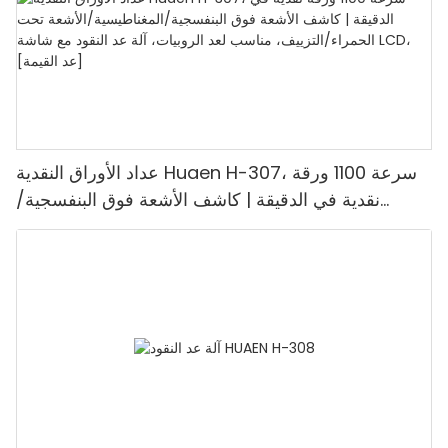
عداد الأوراق النقدية Huaen H-307، سرعة 1100 ورقة
نقدية في الدقيقة | كاشف الأشعة فوق البنفسجية/
المغناطيسية/الأشعة تحت الحمراء/التزييف، مناسب لعد
الروبيات، آلة عد النقود مع شاشة LCD، [عد القيمة]