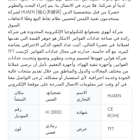
لدينا أو شركتنا، فلا تتردد في الاتصال بنا. يتم إجراء البحث والتطوير
لشركة HUAEN [核心关键词] حصريًا من قبل متخصصينا الذين
يستخدمون تقنية اللمس لتحسين نظام نقاط البيع وفقًا لاتجاهات
السوق.
شركة آنهوي تشنغوانغ للتكنولوجيا الإلكترونية المحدودة هي شركة
رائدة في صناعة عدادات الفواتير. الابتكار هو جوهر القيمة التي نقدمها
لعملائنا. في عصرنا الحالي، أثبت عداد النقود الذكي الاحترافي بشاشة
TFT كبيرة، مع آلة حاسبة، جدارته في مجال عدادات الفواتير. كرّست
شركة هواين جهودها لتصميم وبحث وتطوير وتصنيع وتحديث عدادات
الفواتير، وأجهزة تنقية الهواء، وأجهزة التعقيم. نأمل أن نرضي عملائنا
من مختلف المجالات والدول والمناطق من خلال تقديم منتجات عالية
الجودة وخدمة احترافية. لأي استفسار أو مشكلة، يُرجى التواصل معنا
في أي وقت عبر معلومات الاتصال المدرجة على موقعنا الإلكتروني.
الاسم
تشجيانغ،
مكان
HUAEN
التجاري:
الصين
المنشأ:
CE
رقم
شهادة:
H-2800
ROHS
الموديل:
رمادي
TFT
عرض:
لون:
فضي