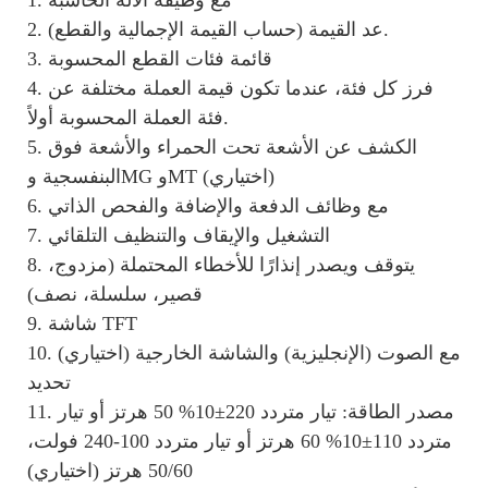
2. عد القيمة (حساب القيمة الإجمالية والقطع).
3. قائمة فئات القطع المحسوبة
4. فرز كل فئة، عندما تكون قيمة العملة مختلفة عن
فئة العملة المحسوبة أولاً.
5. الكشف عن الأشعة تحت الحمراء والأشعة فوق
البنفسجية وMG وMT (اختياري)
6. مع وظائف الدفعة والإضافة والفحص الذاتي
7. التشغيل والإيقاف والتنظيف التلقائي
8. يتوقف ويصدر إنذارًا للأخطاء المحتملة (مزدوج،
قصير، سلسلة، نصف)
9. شاشة TFT
10. مع الصوت (الإنجليزية) والشاشة الخارجية (اختياري)
تحديد
11. مصدر الطاقة: تيار متردد 220±10% 50 هرتز أو تيار
متردد 110±10% 60 هرتز أو تيار متردد 100-240 فولت،
50/60 هرتز (اختياري)