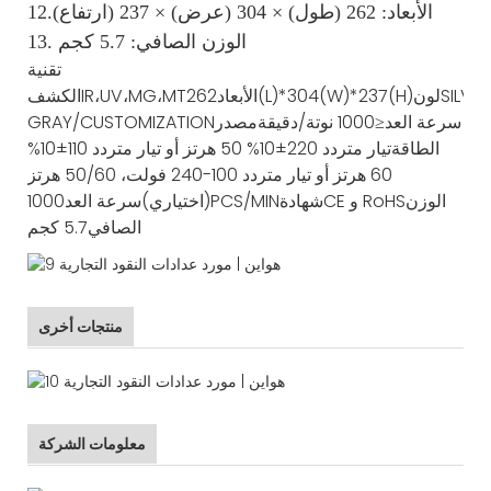
12.الأبعاد: 262 (طول) × 304 (عرض) × 237 (ارتفاع)
13. الوزن الصافي: 5.7 كجم
تقنية
SILVER
لون
262(L)*304(W)*237(H)
الأبعاد
IR،UV،MG،MT
الكشف
سرعة العد
≤1000 نوتة/دقيقة
مصدر
GRAY/CUSTOMIZATION
الطاقة
تيار متردد 220±10% 50 هرتز أو تيار متردد 110±10%
60 هرتز أو تيار متردد 100-240 فولت، 50/60 هرتز
الوزن
CE و RoHS
شهادة
1000PCS/MIN
(اختياري)
سرعة العد
الصافي
5.7 كجم
منتجات أخرى
معلومات الشركة