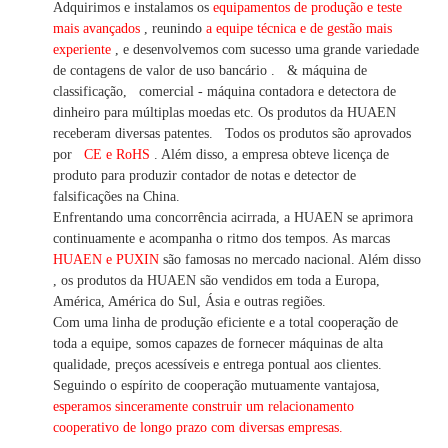
Adquirimos e instalamos os
equipamentos de produção e teste
mais avançados
, reunindo
a equipe técnica e de gestão mais
experiente
,
e desenvolvemos
com sucesso uma
grande variedade
de contagens de valor
de uso bancário
.
& máquina de
classificação,
comercial
-
máquina
contadora e detectora
de
dinheiro
para múltiplas
moedas
etc.
Os produtos da HUAEN
receberam diversas patentes.
Todos os produtos são aprovados
por
CE e RoHS
. Além disso, a empresa obteve licença de
produto para produzir contador de notas e detector de
falsificações na China.
Enfrentando uma concorrência acirrada, a HUAEN se aprimora
continuamente e acompanha o ritmo dos tempos. As marcas
HUAEN e PUXIN
são famosas no mercado nacional. Além disso
,
os produtos da HUAEN são vendidos em toda a Europa,
América, América do Sul, Ásia e outras regiões.
Com uma linha de produção eficiente e a total cooperação de
toda a equipe, somos capazes de fornecer máquinas de alta
qualidade, preços acessíveis e entrega pontual aos clientes.
Seguindo
o espírito de cooperação mutuamente vantajosa,
esperamos sinceramente construir um
relacionamento
cooperativo de
longo
prazo com diversas empresas.