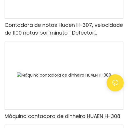
Contadora de notas Huaen H-307, velocidade
de 1100 notas por minuto | Detector
UV/Magnético/Infravermelho/Falsificante,
adequada para contar rúpias, máquina de
contar dinheiro com visor LCD, [Contagem de
valor]
Máquina contadora de dinheiro HUAEN H-308