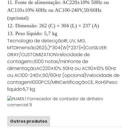
11. Fonte de alimentação: AC220±10% 50Hz ou
AC110±10% 60Hz ou AC100-240V,50/60Hz
(opcional)
12. Dimensão: 262 (C) × 304 (L) × 237 (A)
13. Peso líquido: 5,7 kg
Tecnologia de detecção
IR, UV, MG,
MT
Dimensão
262(L)*304(W)*237(H)
Cor
SILVER
GRAY/CUSTOMIZATION
Velocidade de
contagem
≤1000 notas/min
Fonte de
alimentação
AC220±10% 50Hz ou AC110±10% 60Hz
ou AC100-240V,50/60Hz (opcional)
Velocidade de
contagem
1000PCS/MIN
Certificação
CE, RoHS
Peso
líquido
5,7 kg
Outros produtos