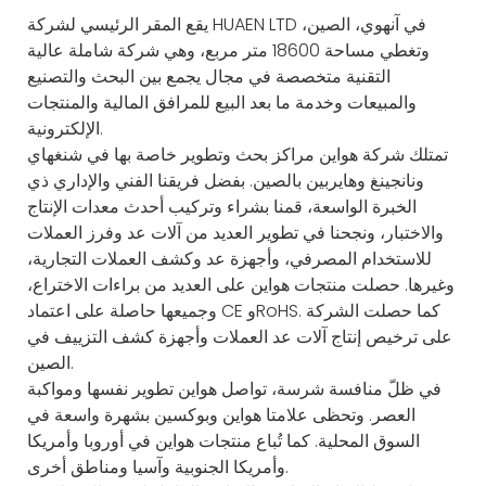
يقع المقر الرئيسي لشركة HUAEN LTD في آنهوي، الصين،
وتغطي مساحة 18600 متر مربع، وهي شركة شاملة عالية
التقنية متخصصة في مجال يجمع بين البحث والتصنيع
والمبيعات وخدمة ما بعد البيع للمرافق المالية والمنتجات
الإلكترونية.
تمتلك شركة هواين مراكز بحث وتطوير خاصة بها في شنغهاي
ونانجينغ وهايربين بالصين. بفضل فريقنا الفني والإداري ذي
الخبرة الواسعة، قمنا بشراء وتركيب أحدث معدات الإنتاج
والاختبار، ونجحنا في تطوير العديد من آلات عد وفرز العملات
للاستخدام المصرفي، وأجهزة عد وكشف العملات التجارية،
وغيرها. حصلت منتجات هواين على العديد من براءات الاختراع،
وجميعها حاصلة على اعتماد CE وRoHS. كما حصلت الشركة
على ترخيص إنتاج آلات عد العملات وأجهزة كشف التزييف في
الصين.
في ظلّ منافسة شرسة، تواصل هواين تطوير نفسها ومواكبة
العصر. وتحظى علامتا هواين وبوكسين بشهرة واسعة في
السوق المحلية. كما تُباع منتجات هواين في أوروبا وأمريكا
وأمريكا الجنوبية وآسيا ومناطق أخرى.