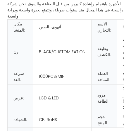
الأجهزة باهتمام وإشادة كبيرين من قبل الصناعة والسوق. نحن شركة
راسخة في هذا المجال منذ سنوات طويلة، ونتمتع بخبرة واسعة ودراية
واسعة.
الاسم
مكان
HUA
آنهوي، الصين
التجاري:
المنشأ:
 تحت
أشعة
وظيفة
فوق
BLACK/CUSTOMIZATION
لون:
الكشف:
ة/MG/MT/
طول
AS 
العملة
سرعة
1000PCS/MIN
REQ
المتاحة:
العد:
تيار متردد 220
رتز؛ تيار
مزود
LCD & LED
عرض:
متردد 110 فولت، 60
الطاقة:
رتز؛
322 
حجم
CE، RoHS
الشهادة:
ملم
المنتج: