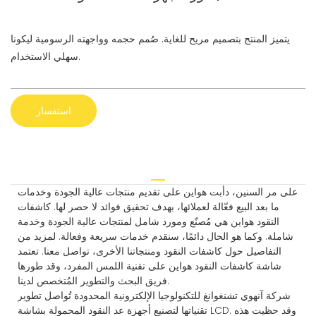
يتميز المنتج بتصميم مريح للغاية. صُمم حجمه وواجهته الرسومية ليكونا
سهلي الاستخدام.
استفسار
على مر السنين، دأبت هواين على تقديم منتجات عالية الجودة وخدمات
ما بعد البيع فعّالة لعملائها، بهدف تحقيق فوائد لا حصر لها. كاشفات
النقود هواين هي مُصنّع ومورد شامل لمنتجات عالية الجودة وخدمة
شاملة. وكما هو الحال دائمًا، سنقدم خدمات سريعة وفعالة. لمزيد من
التفاصيل حول كاشفات النقود ومنتجاتنا الأخرى، تواصل معنا. تعتمد
شاشة كاشفات النقود هواين على تقنية اللمس المفرد، وقد طورها
فريق البحث والتطوير المُتخصص لدينا.
شركة آنهوي تشنغوانغ للتكنولوجيا الإلكترونية المحدودة تُواصل تطوير
تقنياتها لتصنيع أجهزة عد النقود المحمولة بشاشة LCD. وقد حظيت هذه