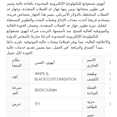
آنهوي تشنغوانغ للتكنولوجيا الإلكترونية المحدودة بكفاءة عالية وتميز
في تطوير منتجاتها، ومن بينها جهاز عد العملات المتعددة، وجهاز عد
العملات المختلطة بالدولار الأمريكي. يتميز هذا الجهاز بخصائص فريدة.
يستخدم فريقنا أحدث معدات الإنتاج وتقنيات البحث والتطوير المستقلة
لتقليل دورة تطوير جهاز عد العملات المتعددة، وضمان الجودة العالية
والموثوقية العالية للمنتج. منذ تأسيسها، التزمت شركة آنهوي تشنغوانغ
للتكنولوجيا الإلكترونية المحدودة التزامًا صارمًا بالمعايير الدولية
والأخلاقية العالية، مما يوفر لعملائنا منتجات عالية الموثوقية. نلتزم دائمًا
بمبدأ "الصدق والنزاهة" في العمل، مما يضمن تقديم خدمات عالية
الجودة لكل عميل.
الاسم
مكان
HUA
آنهوي، الصين
التجاري:
المنشأ:
IR/
وظيفة
WHITE &
لون:
IMA
الكشف:
BLACK/CUSTOMIZATION
AS 
العملة
سرعة
800PCS/MIN
REQ
المتاحة:
العد:
مزود
DC
TFT
عرض:
الطاقة:
حجم