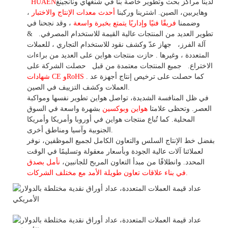
لدينا مراكز بحث وتطوير خاصة بنا في شنغهاي ونانجينغ
HUAEN
وهايربين، الصين. اشترينا
وركبنا
أحدث معدات الإنتاج والاختبار
،
وضممنا
فريقًا فنيًا وإداريًا يتمتع بخبرة واسعة
،
وقد
نجحنا في
تطوير
العديد من المنتجات عالية
القيمة للاستخدام
المصرفي.
&
آلة الفرز،
جهاز
عدّ وكشف
نقود للاستخدام
التجاري
،
للعملات
المتعددة
، وغيرها
. حازت منتجات هواين على العديد من براءات
الاختراع.
جميع المنتجات معتمدة من قبل
حصلت الشركة على
. كما حصلت على ترخيص إنتاج أجهزة عد
شهادات CE وRoHS
العملات وكشف التزييف في الصين.
في ظل المنافسة الشديدة، تواصل هواين تطوير نفسها ومواكبة
العصر. وتحظى علامتا
هواين وبوكسين
بشهرة واسعة في السوق
المحلية.
كما
تُباع منتجات هواين في أوروبا وأمريكا وأمريكا
الجنوبية وآسيا ومناطق أخرى.
بفضل خط الإنتاج السلس والتعاون الكامل لجميع الموظفين، نوفر
لعملائنا آلات عالية الجودة وبأسعار معقولة وتسليمًا في الوقت
المحدد. وانطلاقًا
من
مبدأ التعاون المربح للجانبين،
نأمل بصدق
الأمد مع مختلف الشركات.
في بناء
علاقات تعاون
طويلة