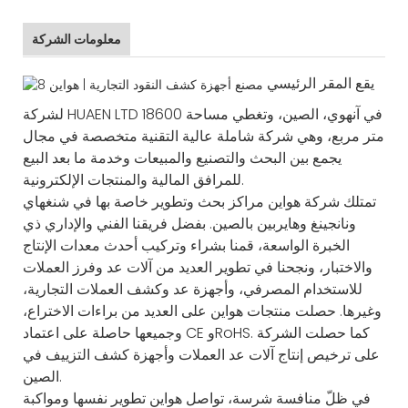
معلومات الشركة
يقع المقر الرئيسي
لشركة HUAEN LTD في آنهوي، الصين، وتغطي مساحة 18600
متر مربع، وهي شركة شاملة عالية التقنية متخصصة في مجال
يجمع بين البحث والتصنيع والمبيعات وخدمة ما بعد البيع
للمرافق المالية والمنتجات الإلكترونية.
تمتلك شركة هواين مراكز بحث وتطوير خاصة بها في شنغهاي
ونانجينغ وهايربين بالصين. بفضل فريقنا الفني والإداري ذي
الخبرة الواسعة، قمنا بشراء وتركيب أحدث معدات الإنتاج
والاختبار، ونجحنا في تطوير العديد من آلات عد وفرز العملات
للاستخدام المصرفي، وأجهزة عد وكشف العملات التجارية،
وغيرها. حصلت منتجات هواين على العديد من براءات الاختراع،
وجميعها حاصلة على اعتماد CE وRoHS. كما حصلت الشركة
على ترخيص إنتاج آلات عد العملات وأجهزة كشف التزييف في
الصين.
في ظلّ منافسة شرسة، تواصل هواين تطوير نفسها ومواكبة