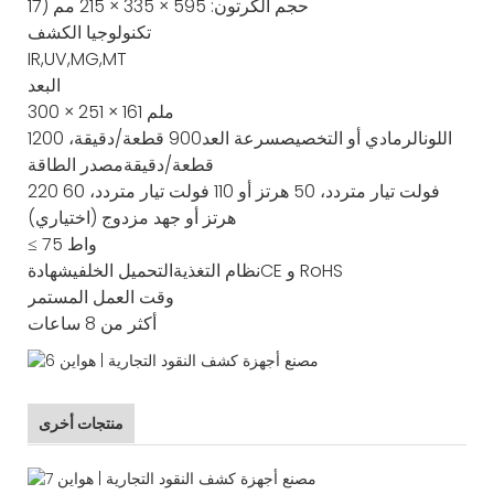
17) حجم الكرتون: 595 × 335 × 215 مم
تكنولوجيا الكشف
IR,UV,MG,MT
البعد
300 × 251 × 161 ملم
اللون
الرمادي أو التخصيص
سرعة العد
900 قطعة/دقيقة، 1200
قطعة/دقيقة
مصدر الطاقة
220 فولت تيار متردد، 50 هرتز أو 110 فولت تيار متردد، 60
هرتز أو جهد مزدوج (اختياري)
≤ 75 واط
CE و RoHS
نظام التغذية
التحميل الخلفي
شهادة
وقت العمل المستمر
أكثر من 8 ساعات
منتجات أخرى