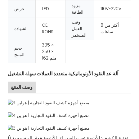
مزود
110V~220V
LED
عرض:
الطاقة:
وقت
أكثر من 8
CE,
العمل
الشهادة:
ساعات
ROHS
المستمر:
305 ×
حجم
250 ×
المنتج:
162 ملم
آلة عد النقود الأوتوماتيكية متعددة العملات سهلة التشغيل
وصف المنتج
1) تقنية الكشف: الأشعة تحت الحمراء، الأشعة فوق البنفسجية،