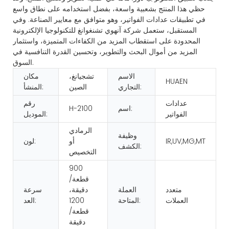
حظي هذا المنتج بشعبية واسعة، بفضل استخدامه على نطاق واسع
في تطبيقات عدادات الفواتير، وهو متوافق مع معايير الصناعة. وفي
المستقبل، ستعمل شركة آنهوي تشنغوانغ للتكنولوجيا الإلكترونية
المحدودة على استقطاب المزيد من الكفاءات المتميزة، واستثمار
المزيد من أموال البحث والتطوير، وتحسين القدرة التنافسية في
السوق.
الاسم
تشجيانغ،
مكان
HUAEN
التجاري:
الصين
المنشأ:
عدادات
رقم
اسم:
H-2100
الفواتير
الموديل:
الرمادي
وظيفة
IR,UV,MG,MT
أو
لون:
الكشف:
التخصيص
900
قطعة/
متعدد
العملة
دقيقة،
سرعة
العملات
المتاحة:
1200
العد:
قطعة/
دقيقة