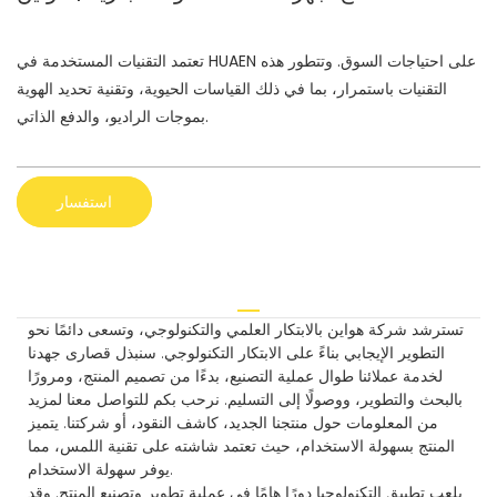
تعتمد التقنيات المستخدمة في HUAEN على احتياجات السوق. وتتطور هذه
التقنيات باستمرار، بما في ذلك القياسات الحيوية، وتقنية تحديد الهوية
بموجات الراديو، والدفع الذاتي.
استفسار
تسترشد شركة هواين بالابتكار العلمي والتكنولوجي، وتسعى دائمًا نحو
التطوير الإيجابي بناءً على الابتكار التكنولوجي. سنبذل قصارى جهدنا
لخدمة عملائنا طوال عملية التصنيع، بدءًا من تصميم المنتج، ومرورًا
بالبحث والتطوير، ووصولًا إلى التسليم. نرحب بكم للتواصل معنا لمزيد
من المعلومات حول منتجنا الجديد، كاشف النقود، أو شركتنا. يتميز
المنتج بسهولة الاستخدام، حيث تعتمد شاشته على تقنية اللمس، مما
يوفر سهولة الاستخدام.
يلعب تطبيق التكنولوجيا دورًا هامًا في عملية تطوير وتصنيع المنتج. وقد