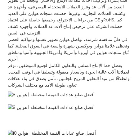
قمنا بشراء وتركيب أحدث معدات الإنتاج والاختبار، ونجحنا في تطوير
العديد من آلات عد وفرز العملات للاستخدام المصرفي، وأجهزة عد
وكشف العملات التجارية، وغيرها. حصلت منتجات هواين على العديد
من براءات الاختراع، وجميعها حاصلة على اعتماد CE وRoHS. كما
حصلت الشركة على ترخيص إنتاج آلات عد العملات وأجهزة كشف
التزييف في الصين.
في ظلّ منافسة شرسة، تواصل هواين تطوير نفسها ومواكبة العصر.
وتحظى علامتا هواين وبوكسين بشهرة واسعة في السوق المحلية. كما
تُباع منتجات هواين في أوروبا وأمريكا وأمريكا الجنوبية وآسيا ومناطق
أخرى.
بفضل خط الإنتاج السلس والتعاون الكامل لجميع الموظفين، نوفر
لعملائنا آلات عالية الجودة وبأسعار معقولة وتسليمًا في الوقت المحدد.
وانطلاقًا من مبدأ التعاون المربح للجانبين، نأمل بصدق في بناء علاقات
تعاون طويلة الأمد مع مختلف الشركات.