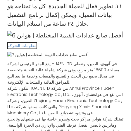
١١. تطوير فعال للعملة الجديدة. كل ما تحتاجه هو
بيانات العميل، ويمكن إكمال برنامج التشغيل
خلال ٢٤ ساعة من استلام البيانات.
معلومات الشركة
يقع المقر الرئيسي لشركة HUAEN LTD في آنهوي، الصين، وتغطي
مساحة 18600 متر مربع، وهي شركة شاملة عالية التقنية متخصصة
في مجال يجمع بين البحث والتصنيع والمبيعات وخدمة ما بعد البيع
للمرافق المالية والمنتجات الإلكترونية.
تتكون شركة HUAEN LTD من شركة Anhui Province Huaen
Electronic Technology Co., Ltd، التي تقع في هوانغشان، آنهوي،
الصين، وشركة Zhejiang Huaen Electronic Technology Co.,
Ltd، والتي كانت سلفها شركة Pingyang Xinxin Financial
Machinery Co., Ltd، في ونتشو، تشجيانغ، الصين.
تمتلك شركة هواين مراكز بحث وتطوير خاصة بها في شنغهاي ونانجينغ
وهايربين بالصين. بفضل فريقنا الفني والإداري ذي الخبرة الواسعة،