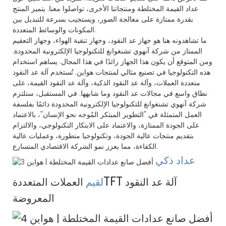
عداد القيمة المختلطة ومنتجاتنا الأخرى، تواصلوا معنا. يتميز المنتج
بقدرة ممتازة على معالجة الصور، ويستجيب بسرعة للتبديل بين
المكونات والوسائط المتعددة.
ما تشاهدونه هنا هو جهاز عد النقود، وجهاز تنقية الهواء، وجهاز التعقيم
الممتاز من شركة آنهوي تشنغوانغ للتكنولوجيا الإلكترونية المحدودة.
ومن المتوقع أن يكون هذا الجهاز رائدًا في هذا المجال. يساهم استخدام
هذه التكنولوجيا في تصنيع مثالي لمنتجات هواين. تُستخدم آلة عد النقود
متعددة العملات، وآلة عد النقود الذكية، وآلة عد النقود القيمة، على
نطاق واسع في مجالات عد النقود وما شابهها. في المستقبل، ستلتزم
شركة آنهوي تشنغوانغ للتكنولوجيا الإلكترونية المحدودة دائمًا بفلسفة
العمل المتمثلة في "التطوير المبتكر المُوجه نحو الإنسان"، بالاعتماد
على الجودة الممتازة، والاعتماد على الابتكار التكنولوجي، والالتزام
بتقديم منتجات عالية الجودة، وتكنولوجيا متطورة، وعمليات عالية
الكفاءة، مما يعزز نمو الشركة الاقتصادي المتسارع.
عداد ذكي
TFT
آلة عد النقود
لقيم
العملات المتعددة
المعروضة