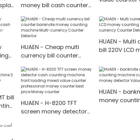
splay
money bill cash counter
counter money
mix note counting
mix value coun
ll
machine for Indian
Rupee mix value
counting
HUAEN - Multi 
y
HUAEN - Cheap multi
bill 220V LCD
ing
currency bill counter
counting mach
banknote money
currency Coun
counting machine Multi-
<000000> Dete
ency
currency Counter
<000000> Detector
HUAEN - bankn
 bill
money counti
HUAEN - H-8200 TFT
nting
machine curre
screen money detector
ith
money detecto
cash counting machine
for INR
front loading mixed value
counter professional