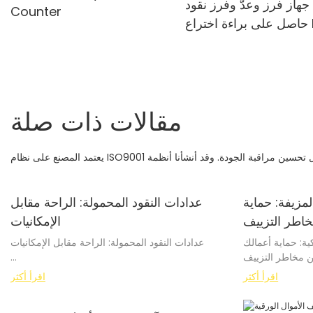
هاز فرز وعدّ وفرز نقود
Counter
حاصل على براءة اختراع H-
8900 من Huaen
مقالات ذات صلة
مزيفة: حماية
عدادات النقود المحمولة: الراحة مقابل
اطر التزييف
الإمكانيات
ة: حماية أعمالك
عدادات النقود المحمولة: الراحة مقابل الإمكانيات
 مخاطر التزييف
مقدمة:
ازدادت شعبية عدادات النقود المحمولة في السنوات
اقرأ أكثر
اقرأ أكثر
دية يوميًا، تواجه
الأخيرة بفضل راحتها وسهولة استخدامها. صُممت هذه
وع ضحيةً للعملات
الأجهزة صغيرة الحجم لعد مبالغ نقدية كبيرة بسرعة