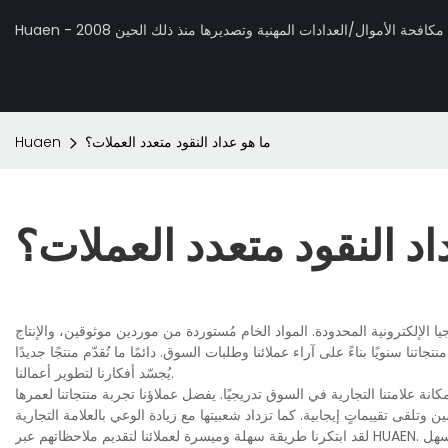
 تصنيع مكافحة الأموال/العدادات المهنية وتصديرها منذ ذلك الحين 2008
ما هو عداد النقود متعدد العملات؟
Huaen
اد النقود متعدد العملات؟
 الإلكترونية المحدودة. المواد الخام مُستوردة من موردين موثوقين، والإنتاج
نا سنويًا بناءً على آراء عملائنا وطلبات السوق. دائمًا ما نُقدّم منتجًا جديدًا
يُجسّد أفكارنا لتطوير أعمالنا.
نة علامتنا التجارية في السوق تدريجيًا. يفضل عملاؤنا تجربة منتجاتنا لعمرها
لقد ابتكرنا طريقة سهلة وميسرة لعملائنا لتقديم ملاحظاتهم عبر HUAEN. فريق خدمة العملاء لدينا جاهز على مدار الساعة، مما يوفر قناةً للعملاء لتقديم ملاحظاتهم، ويسهل