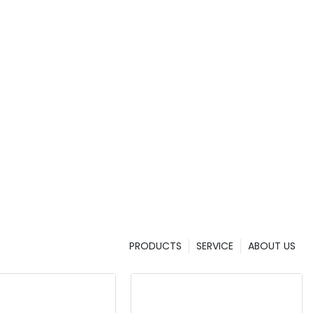
من العملات. ج
ليُحدث ثورة في 
الصغير وتقنيت
ومريح
سنستكشف ميزات و
إلى تأثيره المُحتمل على مختلف القطاعات.
الراحة المدمجة:
1.
يتميز جهاز كشف ا
وصغير الحجم، مم
يضمن وزنه الخفي
مما يجعله الرفيق
تاجرًا صغيرًا أو با
هذا الجه
PRODUCTS
SERVICE
ABOUT US
للاستخدام عند الحاجة للتحقق من النقود.