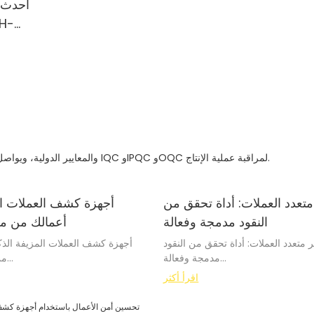
أحدث ج
money counter best
price Money counter
يعتمد المصنع على نظام ISO9001 والمعايير الدولية، ويواصل تحسين مراقبة الجودة. وقد أنشأنا أنظمة IQC وIPQC وOQC لمراقبة عملية الإنتاج.
تعدد العملات: أداة تحقق من
أجهزة كشف العملات ال
النقود مدمجة وفعالة
أعمالك من مخ
 متعدد العملات: أداة تحقق من النقود
أجهزة كشف العملات المزيفة الذكي
مدمجة وفعالة
من
اقرأ أكثر
رع الذي لا تزال فيه المعاملات النقدية
في عصرٍ تُجرى فيه المعاملات النق
اجة إلى وسيلة موثوقة وفعالة للتحقق
الشركات خطرًا مستمرًا بالوق