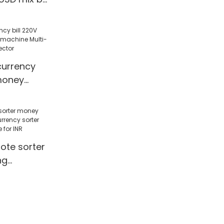
 counter
ting
currency
 money
ine Multi-
ter
ctor
ote sorter
ng
ncy sorter
r Value