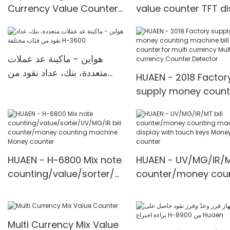
Currency Value Counter
value counter TFT di
Infrared Patented Money
money counting
Counter by
machine intelligent bi
IR/UV/MG/IMG Detection
counter mix value
هواين - ماكينة عد عملات
with TFT Display
counting
متعددة، بنك، عداد نقود من
HUAEN - 2018 Factor
فئات مختلفة H-3600
supply money count
machine bill cash
counter for multi
currency Multi-curr
Counter <000000>
HUAEN - H-6800 Mix note
HUAEN - UV/MG/IR/MT
Detector
counting/value/sorter/U
counter/money cou
V/MG/IR bill
machine 3 display w
counter/money counting
touch keys Money
machine Money counter
counter
Multi Currency Mix Value