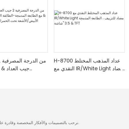
من أبرز ميزا
عملات متعدد
مختلفة لمخ
متعدد العملات
الدولار الأم
الياباني وغيرها ا
عليه للتحقق من أموالك بدقة، أينما كان عملك.
التحقق
H-8700 عداد المذهب المختلط
3. تقن
النقدي مع IR/White Light مضاد
جيب العداد & 
للتزييف ، الطابعة المدمجة & 3.5
المدمجة-الطائفة ا
يضمن جهاز كشف
"شاشة TFT
الضوء الأبيض/ا
بتقنيات بص
تستطيع مستشعرات
الحمراء/ملغ الكش
الأوراق النقدية،
فوق البنفسجية،
المتطورة حم
يوفر عليك 
نرحب بالتصميمات والأفكار المخصصة وقادرة على تلبية المتطلبات المحددة. لمزيد من المعلومات، يرجى زيارة الموقع الإلكتروني أو الاتصال بنا مباشرة مع أسئلة أو استفسارات.