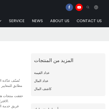
SERVICE
NEWS
ABOUT US
CONTACT US
المزيد من المنتجات
عداد القيمة
تُصنّف عدّادة 
عداد المال
مطابق للمعايير ال
كاشف المال
حققت منتجات هواين
الافتراضي الطويل وأدائها المستقر. وهكذا، تحظى منتجاتنا بثقةٍ عاليةٍ من العملاء الدائمين وتلقى تقييماتٍ إيجابية. كما تزداد شعبيتها مع زيادة الوعي بالعلامة التجارية.