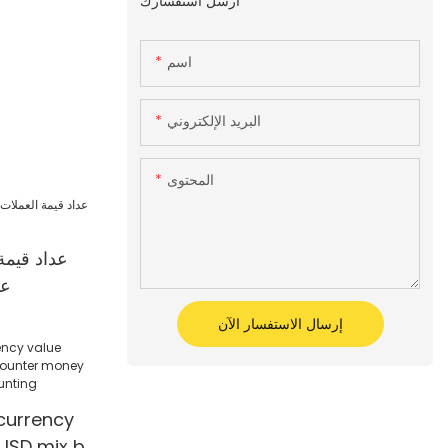
أرسل استفسارك
اسم
البريد الإلكتروني
المحتوى
عداد قيمة
عد
إرسال الاستفسار الآن
currency
USD mix bill