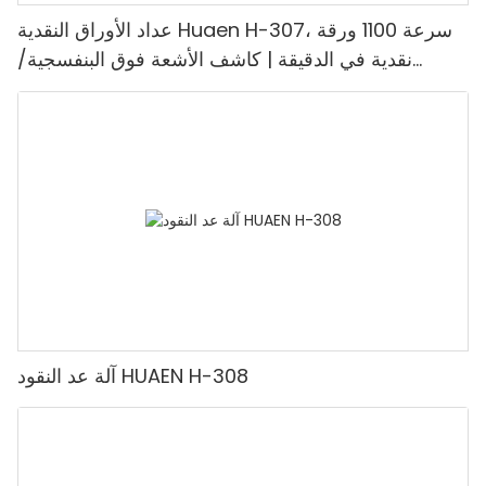
عداد الأوراق النقدية Huaen H-307، سرعة 1100 ورقة
نقدية في الدقيقة | كاشف الأشعة فوق البنفسجية/
المغناطيسية/الأشعة تحت الحمراء/التزييف، مناسب لعد
الروبيات، آلة عد النقود مع شاشة LCD، [عد القيمة]
آلة عد النقود HUAEN H-308