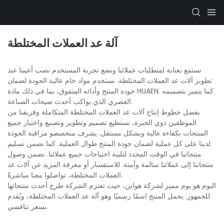
آلة عد العملات المختلطة
نستمع بعناية لمتطلبات عملائنا ونضع تجربة المستخدم نصب أعيننا عند
تطوير آلات عد العملات المختلطة. نستخدم مواد خام عالية الجودة لضمان
جودة المنتج وأدائه المتفوق، بما في ذلك مادة HUAEN. كما يتميز بتصميمه
العصري الذي يواكب أحدث صيحات الصناعة.
بفضل خطوط إنتاج آلات عد العملات المختلطة المتكاملة وفريقنا من
الموظفين ذوي الخبرة، نستطيع تصميم وتطوير وتصنيع واختبار جميع
المنتجات بكفاءة عالية وبشكل مستقل. يشرف متخصصو مراقبة الجودة
لدينا على كل عملية لضمان جودة المنتج طوال العملية. كما نضمن تسليم
منتجاتنا في الوقت المحدد لتلبية احتياجات جميع عملائنا. نضمن وصول
منتجاتنا إلى عملائنا سالمة وآمنة. للاستفسار أو معرفة المزيد عن آلات عد
العملات المختلطة، تواصلوا معنا مباشرةً.
اليوم هو يوم مميز لشركة هواين، حيث تعتزم الشركة طرح أحدث منتجاتها
للجمهور. يحمل المنتج اسمًا رسميًا وهو آلة عد العملات المختلطة، ويُقدم
بسعر تنافسي.