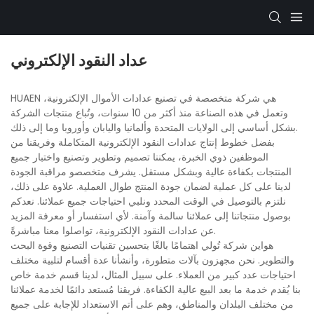
عداد النقود الإلكتروني
HUAEN هي شركة متخصصة في تصنيع عدادات الأموال الإلكترونية،
وتعمل في هذه الصناعة منذ أكثر من 10 سنوات، وتُباع منتجات الشركة
بشكل أساسي إلى الولايات المتحدة وألمانيا واليابان وأوروبا وما إلى ذلك.
بفضل خطوط إنتاج عدادات النقود الإلكترونية المتكاملة وفريقنا من
الموظفين ذوي الخبرة، يمكننا تصميم وتطوير وتصنيع واختبار جميع
المنتجات بكفاءة عالية وبشكل مستقل. يشرف متخصصو مراقبة الجودة
لدينا على كل عملية لضمان جودة المنتج طوال العملية. علاوة على ذلك،
نلتزم بالتوصيل في الوقت المحدد ونلبي احتياجات جميع عملائنا. نعدكم
بوصول منتجاتنا إلى عملائنا سالمة وآمنة. لأي استفسار أو معرفة المزيد
عن عدادات النقود الإلكترونية، تواصلوا معنا مباشرةً.
هواين شركة تُولي اهتمامًا بالغًا بتحسين تقنيات التصنيع وقوة البحث
والتطوير. نحن مجهزون بآلات متطورة، وأنشأنا عدة أقسام لتلبية مختلف
احتياجات عدد كبير من العملاء. على سبيل المثال، لدينا قسم خدمة خاص
بنا يُقدم خدمة ما بعد البيع عالية الكفاءة. فريقنا مُستعد دائمًا لخدمة عملائنا
من مختلف البلدان والمناطق، وهم على أتم الاستعداد للإجابة على جميع