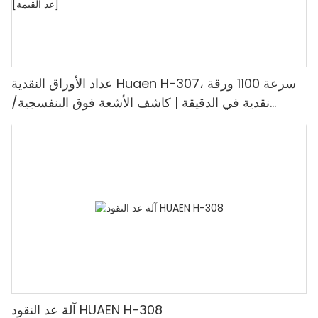
عداد الأوراق النقدية Huaen H-307، سرعة 1100 ورقة
نقدية في الدقيقة | كاشف الأشعة فوق البنفسجية/
المغناطيسية/الأشعة تحت الحمراء/التزييف، مناسب لعد
الروبيات، آلة عد النقود مع شاشة LCD، [عد القيمة]
آلة عد النقود HUAEN H-308