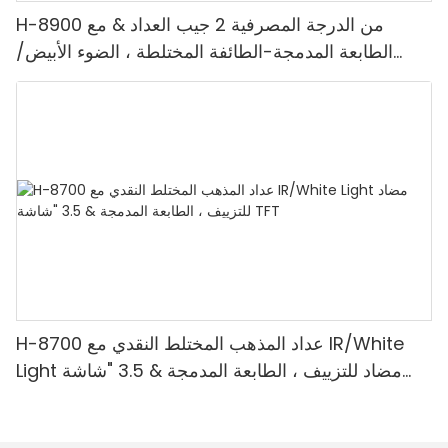
H-8900 من الدرجة المصرفية 2 جيب العداد & مع
الطابعة المدمجة-الطائفة المختلطة ، الضوء الأبيض/
الأشعة تحت الحمراء/ملغ الكشف & حساب القيمة
H-8700 عداد المذهب المختلط النقدي مع IR/White
Light مضاد للتزييف ، الطابعة المدمجة & 3.5 "شاشة
TFT