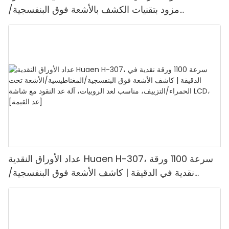
مزود بتقنيات الكشف بالأشعة فوق البنفسجية/
المغناطيسية/الأشعة تحت الحمراء/الضوء الرقمي، عد
1100 يورو/دقيقة، شاشة LCD، وضع القيمة ووضع
الدفعات للمتاجر والبنوك والمطاعم
عداد الأوراق النقدية Huaen H-307، سرعة 1100 ورقة
نقدية في الدقيقة | كاشف الأشعة فوق البنفسجية/
المغناطيسية/الأشعة تحت الحمراء/التزييف، مناسب لعد
الروبيات، آلة عد النقود مع شاشة LCD، [عد القيمة]