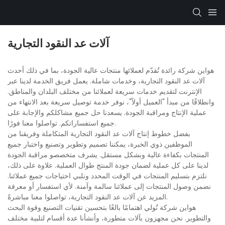
آلات عد النقود التجارية
هواين شركة رائدة تُقدّم لعملائها منتجات عالية الجودة، بما في ذلك أحدث
آلات عد النقود التجارية، وخدمات شاملة. يعمل فريق الخدمة لدينا عبر
الإنترنت لتقديم خدمات سريعة لعملائنا من مختلف البلدان والمناطق.
وانطلاقًا من مبدأ "العميل أولاً"، نوفر خدمة توصيل سريعة بعد الانتهاء من
عملية الإنتاج ومراقبة الجودة. يسعدنا حل جميع مشاكلكم والإجابة على
جميع استفساراتكم. تواصلوا معنا فورًا.
بفضل خطوط إنتاج آلات عد النقود التجارية المتكاملة وفريقنا من
الموظفين ذوي الخبرة، يمكننا تصميم وتطوير وتصنيع واختبار جميع
المنتجات بكفاءة عالية وبشكل مستقل. يشرف متخصصو مراقبة الجودة
لدينا على كل عملية لضمان جودة المنتج طوال العملية. علاوة على ذلك،
نلتزم بتسليم المنتجات في الوقت المحدد ونلبي احتياجات جميع عملائنا.
نضمن وصول المنتجات إلى عملائنا سالمة وآمنة. لأي استفسار أو معرفة
المزيد عن آلات عد النقود التجارية، تواصلوا معنا مباشرةً.
هواين شركة تُولي اهتمامًا بالغًا بتحسين تقنيات التصنيع وقوة البحث
والتطوير. نحن مجهزون بآلات متطورة، وأنشأنا عدة أقسام لتلبية مختلف