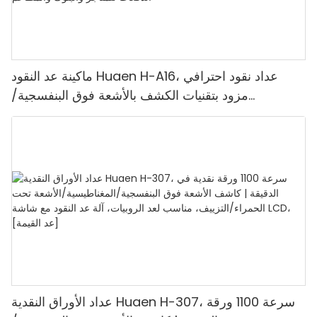
ماكينة عد النقود Huaen H-A16، عداد نقود احترافي
مزود بتقنيات الكشف بالأشعة فوق البنفسجية/
المغناطيسية/الأشعة تحت الحمراء/الضوء الرقمي، عد
1100 يورو/دقيقة، شاشة LCD، وضع القيمة ووضع
الدفعات للمتاجر والبنوك والمطاعم
عداد الأوراق النقدية Huaen H-307، سرعة 1100 ورقة