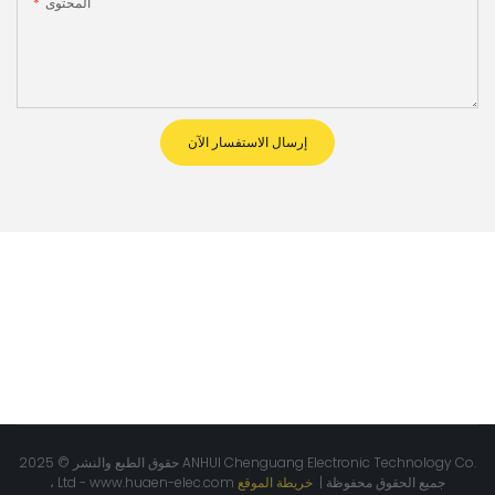
المحتوى
إرسال الاستفسار الآن
حقوق الطبع والنشر © 2025 ANHUI Chenguang Electronic Technology Co.
جميع الحقوق محفوظة |
خريطة الموقع
www.huaen-elec.com
، Ltd -