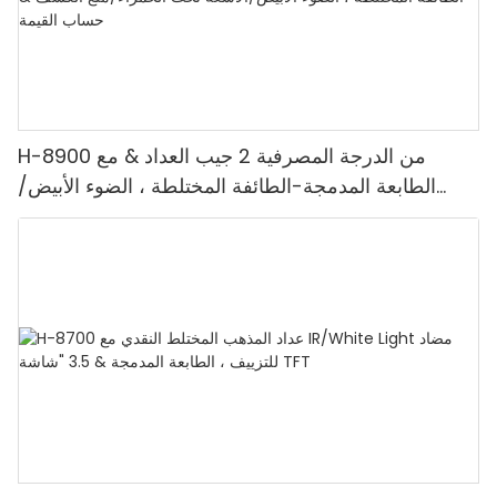
H-8900 من الدرجة المصرفية 2 جيب العداد & مع
الطابعة المدمجة-الطائفة المختلطة ، الضوء الأبيض/
الأشعة تحت الحمراء/ملغ الكشف & حساب القيمة