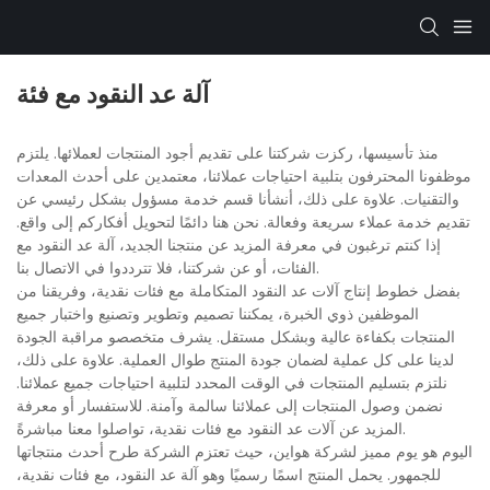
آلة عد النقود مع فئة
منذ تأسيسها، ركزت شركتنا على تقديم أجود المنتجات لعملائها. يلتزم
موظفونا المحترفون بتلبية احتياجات عملائنا، معتمدين على أحدث المعدات
والتقنيات. علاوة على ذلك، أنشأنا قسم خدمة مسؤول بشكل رئيسي عن
تقديم خدمة عملاء سريعة وفعالة. نحن هنا دائمًا لتحويل أفكاركم إلى واقع.
إذا كنتم ترغبون في معرفة المزيد عن منتجنا الجديد، آلة عد النقود مع
الفئات، أو عن شركتنا، فلا تترددوا في الاتصال بنا.
بفضل خطوط إنتاج آلات عد النقود المتكاملة مع فئات نقدية، وفريقنا من
الموظفين ذوي الخبرة، يمكننا تصميم وتطوير وتصنيع واختبار جميع
المنتجات بكفاءة عالية وبشكل مستقل. يشرف متخصصو مراقبة الجودة
لدينا على كل عملية لضمان جودة المنتج طوال العملية. علاوة على ذلك،
نلتزم بتسليم المنتجات في الوقت المحدد لتلبية احتياجات جميع عملائنا.
نضمن وصول المنتجات إلى عملائنا سالمة وآمنة. للاستفسار أو معرفة
المزيد عن آلات عد النقود مع فئات نقدية، تواصلوا معنا مباشرةً.
اليوم هو يوم مميز لشركة هواين، حيث تعتزم الشركة طرح أحدث منتجاتها
للجمهور. يحمل المنتج اسمًا رسميًا وهو آلة عد النقود، مع فئات نقدية،