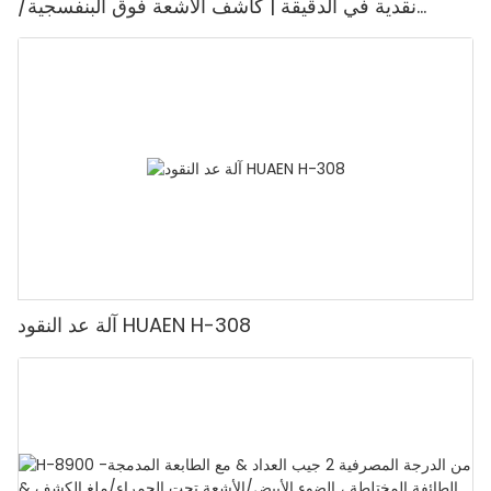
نقدية في الدقيقة | كاشف الأشعة فوق البنفسجية/
المغناطيسية/الأشعة تحت الحمراء/التزييف، مناسب لعد
الروبيات، آلة عد النقود مع شاشة LCD، [عد القيمة]
آلة عد النقود HUAEN H-308