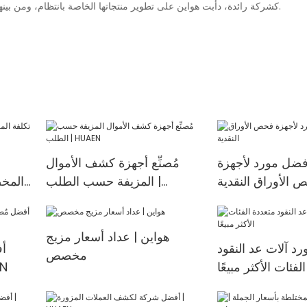
كشركة رائدة، دأبت هواين على تطوير منتجاتها الخاصة بانتظام، ومن بينها عدّاد النقود الآلي. إنه أحدث منتج، ومن المؤكد أنه سيعود بالنفع على العملاء.
أفضل مورد لأجهزة
مُصنِّع أجهزة كشف الأموال
 الأوراق النقدية
المزيفة حسب الطلب |
المخ
HUAEN
هواين | عداد أسعار مزيج
رد آلات عد النقود
أف
مخصص
لفئات الأكثر مبيعًا
العم