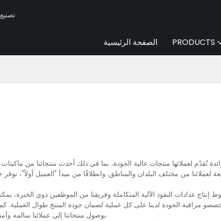
Huaen -
PRODUCTS
الصفحة الرئيسية
دة تُقدّم لعملائها منتجات عالية الجودة، بما في ذلك أحدث منتجاتنا من ماكينات 
لعملائنا من مختلف البلدان والمناطق. وانطلاقًا من مبدأ "العميل أولاً"، نوفر
إنتاج عدادات النقود الآلية المتكاملة وفريقنا من الموظفين ذوي الخبرة، يمكن
و مراقبة الجودة لدينا على كل عملية لضمان جودة المنتج طوال العملية. كما ن
بوصول منتجاتنا إلى عملائنا سالمة وآمنة. للاستفسار أو معرفة المزيد عن عدادات النقود الآلية، تواصلوا معنا مباشرةً.