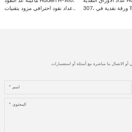
عداد الأوراق النقدية Huaen H-
ماكينة عد النقود Huaen H-A16،
307، سرعة 1100 ورقة نقدية في
عداد نقود احترافي مزود بتقنيات
قة | كاشف الأشعة فوق
الكشف بالأشعة فوق البنفسجية/
ة/المغناطيسية/الأشعة
المغناطيسية/الأشعة تحت
مراء/التزييف، مناسب
الحمراء/الضوء الرقمي، عد 1100
وبيات، آلة عد النقود مع
يورو/دقيقة، شاشة LCD، وضع
القيمة ووضع الدفعات للمتاجر
والبنوك والمطاعم
اسم
المحتوى