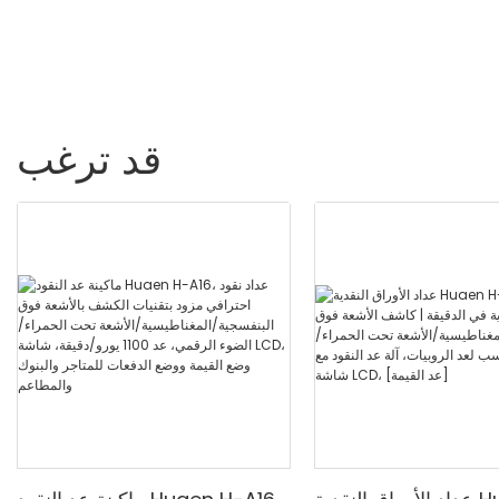
فواتير/دقيقة ، مع شاشة LCD
قد ترغب