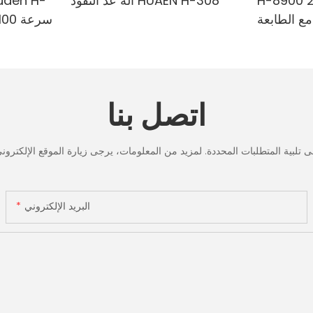
H-8900 من الدرجة المصرفية 2
آلة عد النقود HUAEN H-308
مع الطابعة
لمختلطة ،
الدقي
لأشعة تحت
البنفسجي
ف & حساب
تحت الح
القيمة
لعد الر
اتصل بنا
شاشة LCD، [عد القيمة]
البريد الإلكتروني