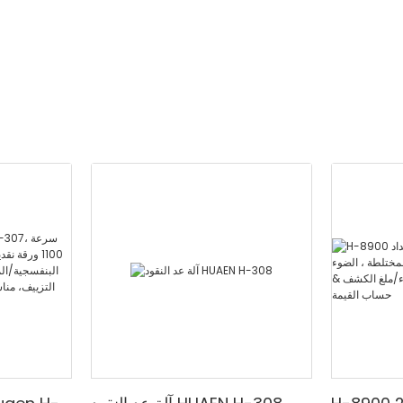
الحمراء/ملغ الكشف & حساب
القيمة