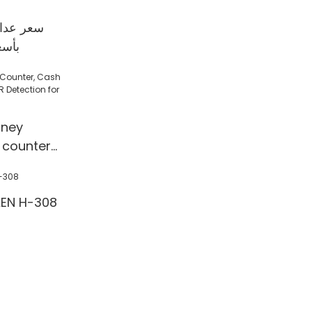
سعر عداد
بأسع
ney
 counter
 Detection
l/Shop
آلة عد النقود 308