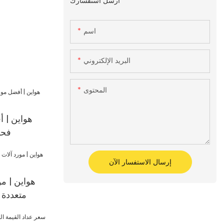
أرسل استفسارك
اسم
البريد الإلكتروني
المحتوى
هواين | 
فحص
إرسال الاستفسار الآن
هواين | مو
متعددة ا