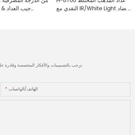
H-8700 عداد المذهب المختلط
النقدي مع IR/White Light مضاد
جيب العداد & 
للتزييف ، الطابعة المدمجة & 3.5
المدمجة-الطائفة ا
"شاشة TFT
الضوء الأبيض/ا
الحمراء/ملغ الكش
نرحب بالتصميمات والأفكار المخصصة وقادرة على تلبية المتطلبات المحددة. لمزيد من المعلومات، يرجى زيارة الموقع الإلكتروني أو الاتصال بنا مباشرة مع أسئلة أو استفسارات.
الهاتف/الواتساب