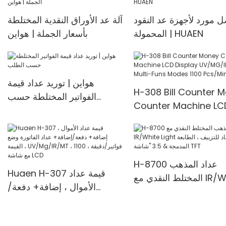
 مورد لأجهزة عد النقود
آلة عد الأوراق النقدية المختلطة
المحمولة | HUAEN
بأسعار الجملة | هواين
هواين | توريد عداد قيمة
H-308 Bill Counter 
الفواتير المختلطة حسب
Counter Machine LC
الطلب
Display UV/MG/IR De
Multi-Funs Modes 11
Pcs/Mins
H-8700 عداد المذهب
Huaen H-307 قيمة عداد
المختلط النقدي مع IR/White
الأموال ، إضافة+ دفعة/
Light مضاد للتزييف ، الطابعة
إضافة+ عداد الفاتورة وضع
 "شاشة TFT
القيمة ، UV/Mg/IR/MT ، 1100