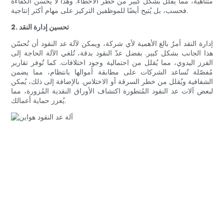
متناهية، مما يقلل بشكل كبير من خطر الأخطاء. وهذا لا يُحسّن الكفاءة
فحسب، بل يُتيح أيضًا للموظفين التركيز على مهام أكثر إنتاجية.
2. تحسين إدارة النقد
إدارة النقد أمرٌ بالغ الأهمية لأي شركة، ويمكن لآلة عد النقود أن تُحسّن
هذا الجانب بشكل كبير. بفضل عدّ النقود بدقة، تُلغي الآلة الحاجة إلى
الفرز اليدوي، مما يُقلل من احتمالية وجود اختلافات. كما تُوفر تقارير
مُفصّلة تُساعد الشركات على مطابقة أموالها بانتظام، مما يضمن
الشفافية ويُقلل من خطر السرقة أو الاختلاس. بالإضافة إلى ذلك، يُمكن
لبعض آلات عد النقود المُتطورة اكتشاف الأوراق النقدية المُزورة، مما
يُعزز حماية أعمالك.