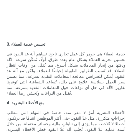
3. تحسين خدمة العملاء
خدمة العملاء هي جوهر كل عمل تجاري ناجح. تساهم آلة عد النقود في
تحسين تجربة العملاء بشكل عام بعدة طرق. أولًا، تُمكّن سرعة الآلة
ودقتها من إنجاز المعاملات بشكل أسرع، مما يُقلل من أوقات انتظار
العملاء. قد تُسبب الطوابير الطويلة إحباطًا للعملاء، ولكن مع آلة عد
النقود، يُمكن للصرافين معالجة المعاملات النقدية بسرعة، مما يضمن
سير العمل بسلاسة. علاوة على ذلك، تُساعد الشفافية التي تُوفرها
تقارير الآلة في حل أي نزاعات حول المعاملات النقدية بسرعة، مما
يُقلل من النزاعات ويُحسّن رضا العملاء.
4. منع الأخطاء البشرية
الأخطاء البشرية أمرٌ لا مفر منه، خاصةً في المهام التي تتطلب
إجراءاتٍ متكررة، مثل عدّ النقود. حتى أكثر الموظفين انتباهًا قد يرتكبون
أخطاءً لا تُلاحظ، مما يؤدي إلى تبايناتٍ مالية وخسائر محتملة. من خلال
أتمتة عملية عدّ النقود، تُجنّب آلة عدّ النقود خطر الأخطاء البشرية.