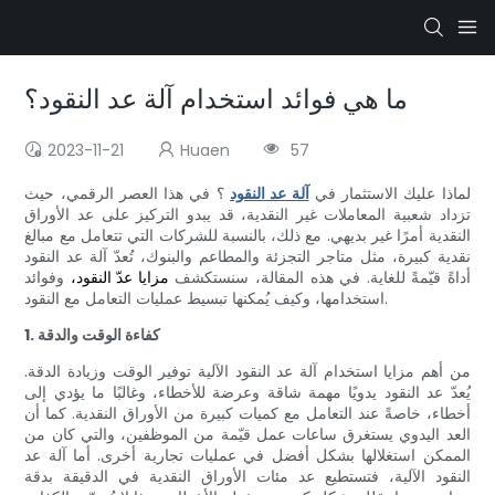
ما هي فوائد استخدام آلة عد النقود؟
2023-11-21
Huaen
57
لماذا عليك الاستثمار في
آلة عد النقود
؟ في هذا العصر الرقمي، حيث
تزداد شعبية المعاملات غير النقدية، قد يبدو التركيز على عد الأوراق
النقدية أمرًا غير بديهي. مع ذلك، بالنسبة للشركات التي تتعامل مع مبالغ
نقدية كبيرة، مثل متاجر التجزئة والمطاعم والبنوك، تُعدّ آلة عد النقود
أداةً قيّمةً للغاية. في هذه المقالة، سنستكشف
وفوائد
مزايا عدّ النقود،
استخدامها، وكيف يُمكنها تبسيط عمليات التعامل مع النقود.
1. كفاءة الوقت والدقة
من أهم مزايا استخدام آلة عد النقود الآلية توفير الوقت وزيادة الدقة.
يُعدّ عد النقود يدويًا مهمة شاقة وعرضة للأخطاء، وغالبًا ما يؤدي إلى
أخطاء، خاصةً عند التعامل مع كميات كبيرة من الأوراق النقدية. كما أن
العد اليدوي يستغرق ساعات عمل قيّمة من الموظفين، والتي كان من
الممكن استغلالها بشكل أفضل في عمليات تجارية أخرى. أما آلة عد
النقود الآلية، فتستطيع عد مئات الأوراق النقدية في الدقيقة بدقة