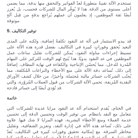
تستخدم الآلة تقنيةً متطورةً لعدّ الفواتير والتحقق منها بدقة، مما يضمن
أعلى مستوى من الدقة. هذا لا يُوفّر المال للشركات فحسب، بل يُعزز
أيضًا ثقة الموظفين، إذ يعلمون أن عملهم يُراجع بدقةٍ من قِبل آلةٍ
موثوقة.
5. توفير التكاليف
قد يبدو الاستثمار في آلة عد النقود تكلفةً إضافية، ولكنه على المدى
البعيد يُحقق وفوراتٍ كبيرة في التكاليف. بفضل قدرة هذه الآلة على
تبسيط إجراءات مناولة النقود، يُمكن للشركات تقليل ساعات عمل
الموظفين في عد النقود يدويًا. هذا يُتيح لهم الوقت للتركيز على المهام
المُدرة للدخل، مما يُحسّن الإنتاجية والكفاءة في نهاية المطاف. إضافةً
إلى ذلك، تُساعد دقة الآلة على منع الأخطاء والنزاعات المُكلفة، مما
يُجنّب الشركات خسائر مالية مُحتملة. وأخيرًا، من خلال كشف الأوراق
النقدية المُزيفة، تحمي الآلة الشركات من قبول العملات المُزوّرة، والتي
قد تُؤدي أيضًا إلى خسائر فادحة.
خاتمة
في الختام، يُقدم استخدام آلة عد النقود مزايا عديدة للشركات التي
تتعامل مع النقد بانتظام. من توفير الوقت وتحسين الدقة إلى تحسين
خدمة العملاء ومنع الأخطاء البشرية، فهذه المزايا لا شك فيها. علاوة
على ذلك، تُساعد هذه الآلة في إدارة النقد، وتعزيز الشفافية، وتقليل
مخاطر السرقة. مع إمكانية تحقيق وفورات كبيرة في التكاليف، يُعدّ
الاستثمار في آلة عد النقود قرارًا حكيمًا لأي شركة تتعامل مع النقد. كما