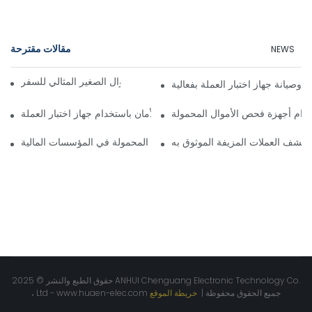
مقالات مقترحة
NEWS
دليل اختيار جهاز كشف الأموال الصغير المثالي للسفر
 وصيانة جهاز اختبار العملة بفعالية
تخدام أجهزة فحص الأموال المحمولة
تعزيز الأمان باستخدام جهاز اختبار العملة
 كشف العملات المزيفة الموثوق به
الفرق في تطبيقات أجهزة كشف الأموال المحمولة في المؤسسات المالية
حقوق الطبع والنشر © 2025 ANHUI Chenguang Electronic Technology Co.
جميع الحقوق محفوظة |
خريطة الموقع
www.huaen-elec.com
، Ltd -