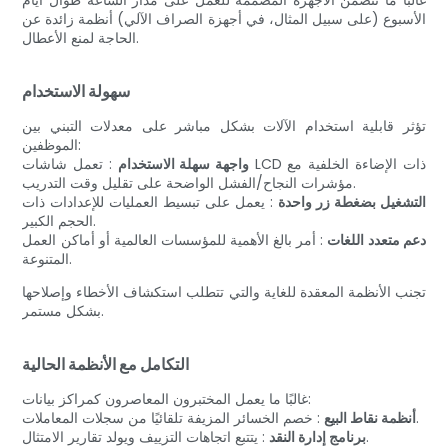
الأسبوع (على سبيل المثال، في أجهزة الصراف الآلي) أنظمة زائدة عن
الحاجة لمنع الأعطال.
سهولة الاستخدام
تؤثر قابلية استخدام الآلات بشكل مباشر على معدلات التبني بين
الموظفين:
واجهة سهلة الاستخدام
: تعمل شاشات LCD ذات الإضاءة الخلفية مع
مؤشرات النجاح/الفشل الواضحة على تقليل وقت التدريب.
التشغيل بضغطة زر واحدة
: يعمل على تبسيط العمليات للإعدادات ذات
الحجم الكبير.
دعم متعدد اللغات
: أمر بالغ الأهمية للمؤسسات العالمية أو أماكن العمل
المتنوعة.
تجنب الأنظمة المعقدة للغاية والتي تتطلب استكشاف الأخطاء وإصلاحها
بشكل مستمر.
التكامل مع الأنظمة الحالية
غالبًا ما يعمل المختبرون المعاصرون كمراكز بيانات:
: خصم الخسائر المزيفة تلقائيًا من سجلات المعاملات.
أنظمة نقاط البيع
: يتتبع اتجاهات التزييف ويولد تقارير الامتثال.
برنامج إدارة النقد