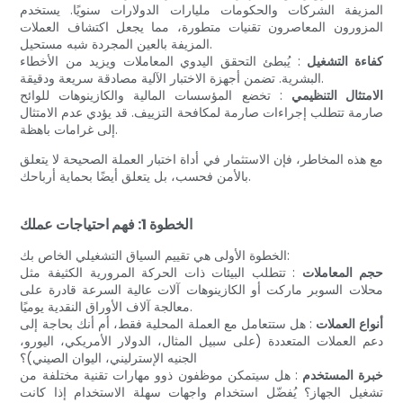
المزيفة الشركات والحكومات مليارات الدولارات سنويًا. يستخدم
المزورون المعاصرون تقنيات متطورة، مما يجعل اكتشاف العملات
المزيفة بالعين المجردة شبه مستحيل.
كفاءة التشغيل
: يُبطئ التحقق اليدوي المعاملات ويزيد من الأخطاء
البشرية. تضمن أجهزة الاختبار الآلية مصادقة سريعة ودقيقة.
الامتثال التنظيمي
: تخضع المؤسسات المالية والكازينوهات للوائح
صارمة تتطلب إجراءات صارمة لمكافحة التزييف. قد يؤدي عدم الامتثال
إلى غرامات باهظة.
مع هذه المخاطر، فإن الاستثمار في أداة اختبار العملة الصحيحة لا يتعلق
بالأمن فحسب، بل يتعلق أيضًا بحماية أرباحك.
الخطوة 1: فهم احتياجات عملك
الخطوة الأولى هي تقييم السياق التشغيلي الخاص بك:
حجم المعاملات
: تتطلب البيئات ذات الحركة المرورية الكثيفة مثل
محلات السوبر ماركت أو الكازينوهات آلات عالية السرعة قادرة على
معالجة آلاف الأوراق النقدية يوميًا.
أنواع العملات
: هل ستتعامل مع العملة المحلية فقط، أم أنك بحاجة إلى
دعم العملات المتعددة (على سبيل المثال، الدولار الأمريكي، اليورو،
الجنيه الإسترليني، اليوان الصيني)؟
خبرة المستخدم
: هل سيتمكن موظفون ذوو مهارات تقنية مختلفة من
تشغيل الجهاز؟ يُفضّل استخدام واجهات سهلة الاستخدام إذا كانت