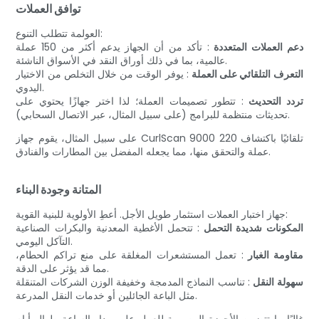
توافق العملات
العولمة تتطلب التنوع:
دعم العملات المتعددة
: تأكد من أن الجهاز يدعم أكثر من 150 عملة
عالمية، بما في ذلك أوراق النقد في الأسواق الناشئة.
التعرف التلقائي على العملة
: يوفر الوقت من خلال التخلص من الاختيار
اليدوي.
تردد التحديث
: تتطور تصميمات العملة؛ لذا اختر جهازًا يحتوي على
تحديثات منتظمة للبرامج (على سبيل المثال، عبر الاتصال السحابي).
على سبيل المثال، يقوم جهاز CurlScan 9000 تلقائيًا باكتشاف 220
عملة والتحقق منها، مما يجعله المفضل بين المطارات والفنادق.
المتانة وجودة البناء
جهاز اختبار العملات استثمار طويل الأجل. أعطِ الأولوية للبنية القوية:
المكونات شديدة التحمل
: تتحمل الأغطية المعدنية والبكرات الصناعية
التآكل اليومي.
مقاومة الغبار
: تعمل المستشعرات المغلقة على منع تراكم الحطام،
مما قد يؤثر على الدقة.
سهولة النقل
: تناسب النماذج المدمجة وخفيفة الوزن الشركات المتنقلة
مثل الباعة الجائلين أو خدمات النقل المدرعة.
غالبًا ما تتضمن الأجهزة المصممة للعمل على مدار الساعة طوال أيام