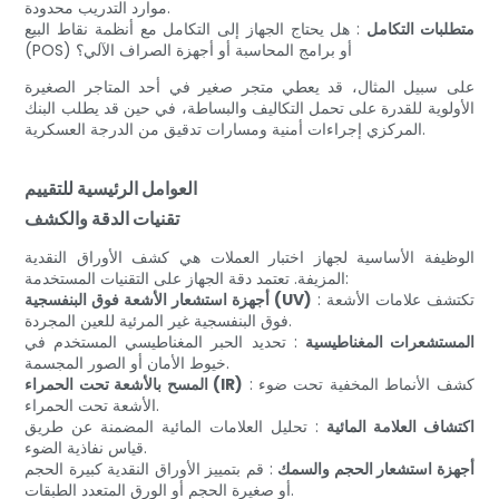
موارد التدريب محدودة.
متطلبات التكامل
: هل يحتاج الجهاز إلى التكامل مع أنظمة نقاط البيع
(POS) أو برامج المحاسبة أو أجهزة الصراف الآلي؟
على سبيل المثال، قد يعطي متجر صغير في أحد المتاجر الصغيرة
الأولوية للقدرة على تحمل التكاليف والبساطة، في حين قد يطلب البنك
المركزي إجراءات أمنية ومسارات تدقيق من الدرجة العسكرية.
العوامل الرئيسية للتقييم
تقنيات الدقة والكشف
الوظيفة الأساسية لجهاز اختبار العملات هي كشف الأوراق النقدية
المزيفة. تعتمد دقة الجهاز على التقنيات المستخدمة:
: تكتشف علامات الأشعة
أجهزة استشعار الأشعة فوق البنفسجية (UV)
فوق البنفسجية غير المرئية للعين المجردة.
المستشعرات المغناطيسية
: تحديد الحبر المغناطيسي المستخدم في
خيوط الأمان أو الصور المجسمة.
: كشف الأنماط المخفية تحت ضوء
المسح بالأشعة تحت الحمراء (IR)
الأشعة تحت الحمراء.
اكتشاف العلامة المائية
: تحليل العلامات المائية المضمنة عن طريق
قياس نفاذية الضوء.
أجهزة استشعار الحجم والسمك
: قم بتمييز الأوراق النقدية كبيرة الحجم
أو صغيرة الحجم أو الورق المتعدد الطبقات.