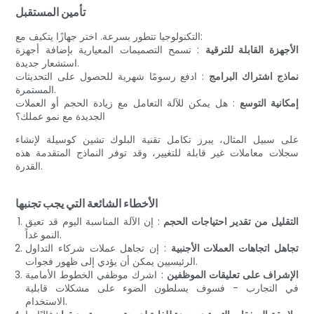
تأمين المستقبل
التكنولوجيا تتطور بسرعة. اختر جهازًا يتكيف مع:
الأجهزة القابلة للترقية
: تسمح التصميمات المعيارية بإضافة أجهزة
استشعار جديدة.
نماذج اشتراك البرامج
: ادفع رسومًا شهرية للحصول على التحديثات
المستمرة.
إمكانية التوسع
: هل يمكن للآلة التعامل مع زيادة الحجم أو العملات
الجديدة مع نمو عملك؟
على سبيل المثال، يبرز تكامل تقنية البلوك تشين كوسيلة لإنشاء
سجلات معاملات غير قابلة للتغيير، وقد توفر النماذج المتقدمة هذه
القدرة.
الأخطاء الشائعة التي يجب تجنبها
التقليل من تقدير احتياجات الحجم
: إن الآلة المناسبة اليوم قد تعيق
النمو غداً.
تجاهل اتجاهات العملات الأجنبية
: إن تجاهل عملات شركاء التداول
الرئيسيين يمكن أن يؤدي إلى ظهور فجوات.
الإشراف على تعليقات الموظفين
: اشرك موظفي الخطوط الأمامية
في التجارب - فسوف يسلطون الضوء على مشكلات قابلية
الاستخدام.