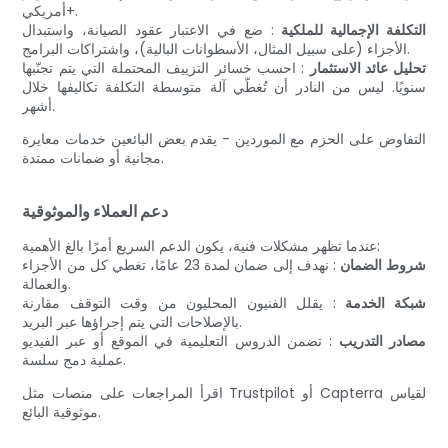
أمريكي+.
التكلفة الإجمالية للملكية
: ضع في الاعتبار عقود الصيانة، واستبدال
الأجزاء (على سبيل المثال، الأسطوانات البالية)، واشتراكات البرامج.
تحليل عائد الاستثمار
: احسب خسائر التزييف المحتملة التي يتم تجنّبها
سنويًا. ليس من النادر أن تُغطّي آلة متوسطة التكلفة تكاليفها خلال
أشهر.
التفاوض على الحزم مع الموردين - يقدم بعض البائعين خدمات معايرة
مجانية أو ضمانات ممتدة.
دعم العملاء والموثوقية
عندما تظهر مشكلات فنية، يكون الدعم السريع أمرًا بالغ الأهمية:
شروط الضمان
: نهدف إلى ضمان لمدة 23 عامًا، تغطي كل من الأجزاء
والعمالة.
شبكة الخدمة
: يقلل الفنيون المحليون من وقت التوقف مقارنة
بالإصلاحات التي يتم إجراؤها عبر البريد.
مصادر التدريب
: تضمن الدروس التعليمية في الموقع أو عبر الفيديو
عملية دمج سلسة.
اقرأ المراجعات على منصات مثل Trustpilot أو Capterra لقياس
موثوقية البائع.