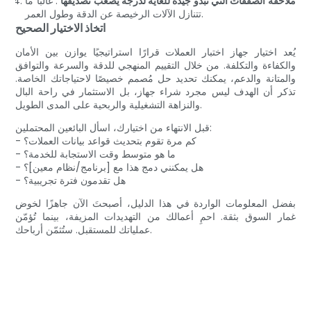
ملاحقة الصفقات التي تبدو جيدة للغاية لدرجة يصعب تصديقها
: غالبًا ما
تتنازل الآلات الرخيصة عن الدقة وطول العمر.
اتخاذ الاختيار الصحيح
يُعد اختيار جهاز اختبار العملات قرارًا استراتيجيًا يوازن بين الأمان
والكفاءة والتكلفة. من خلال التقييم المنهجي للدقة والسرعة والتوافق
والمتانة والدعم، يمكنك تحديد حل مُصمم خصيصًا لاحتياجاتك الخاصة.
تذكر أن الهدف ليس مجرد شراء جهاز، بل الاستثمار في راحة البال
والنزاهة التشغيلية والربحية على المدى الطويل.
قبل الانتهاء من اختيارك، اسأل البائعين المحتملين:
- كم مرة تقوم بتحديث قواعد بيانات العملات؟
- ما هو متوسط ​​وقت الاستجابة للخدمة؟
- هل يمكنني دمج هذا مع [برنامج/نظام معين]؟
- هل تقدمون فترة تجريبية؟
بفضل المعلومات الواردة في هذا الدليل، أصبحتَ الآن جاهزًا لخوض
غمار السوق بثقة. احمِ أعمالك من التهديدات المزيفة، بينما تُؤمّن
عملياتك للمستقبل. ستُثمّن أرباحك.