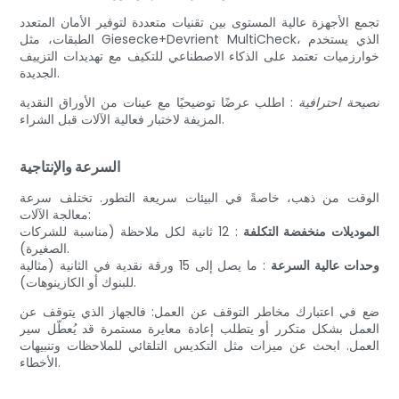
تجمع الأجهزة عالية المستوى بين تقنيات متعددة لتوفير الأمان المتعدد
الطبقات، مثل Giesecke+Devrient MultiCheck، الذي يستخدم
خوارزميات تعتمد على الذكاء الاصطناعي للتكيف مع تهديدات التزييف
الجديدة.
نصيحة احترافية
: اطلب عرضًا توضيحيًا مع عينات من الأوراق النقدية
المزيفة لاختبار فعالية الآلات قبل الشراء.
السرعة والإنتاجية
الوقت من ذهب، خاصةً في البيئات سريعة التطور. تختلف سرعة
معالجة الآلات:
الموديلات منخفضة التكلفة
: 12 ثانية لكل ملاحظة (مناسبة للشركات
الصغيرة).
وحدات عالية السرعة
: ما يصل إلى 15 ورقة نقدية في الثانية (مثالية
للبنوك أو الكازينوهات).
ضع في اعتبارك مخاطر التوقف عن العمل: فالجهاز الذي يتوقف عن
العمل بشكل متكرر أو يتطلب إعادة معايرة مستمرة قد يُعطّل سير
العمل. ابحث عن ميزات مثل التكديس التلقائي للملاحظات وتنبيهات
الأخطاء.