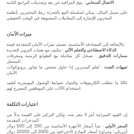
: يتيح المراقبة عن بعد وتحديثات البرامج الثابتة.
الاتصال السحابي
على سبيل المثال، يمكن لسلسلة البيع بالتجزئة ربط المختبرين بأنظمة
المخزون للإشارة إلى المعاملات المشبوهة في الوقت الحقيقي.
ميزات الأمان
بالإضافة إلى المصادقة الأساسية، تضيف ميزات الأمان المتقدمة قيمة:
: يتكيف مع تقنيات التزوير الجديدة.
الذكاء الاصطناعي والتعلم الآلي
مسارات التدقيق
: تسجل كل معاملة مع الطوابع الزمنية ومعرفات
المشغل.
تنبيهات العبث
: تُعلم المديرين إذا حاول شخص ما تجاوز بروتوكولات
الأمان.
غالبًا ما تتطلب الكازينوهات والبنوك ضوابط الوصول البيومترية لتقييد
استخدام الآلات على الموظفين المصرح لهم.
اعتبارات التكلفة
إن القيود الميزانية أمر لا مفر منه، ولكن التركيز على القيمة بدلاً من
المدخرات المقدمة:
السعر الأولي
: تبدأ أسعار الأجهزة الأساسية من 200 إلى 500 دولار
أمريكي؛ وتتراوح أسعار النماذج الاحترافية من 2000 إلى 20000 دولار