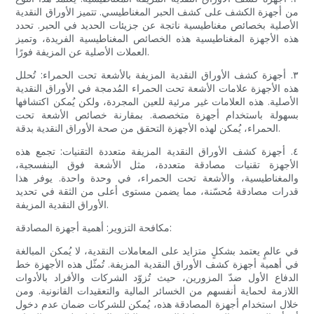
من أجهزة الكشف على كشف الحبر المغناطيسي. تتميز الأوراق النقدية
الأصلية بخصائص مغناطيسية ناتجة عن جزيئات الحديد في الحبر. تحدد
هذه الأجهزة المغناطيسية هذه الخصائص المغناطيسية الفريدة، وتميز
العملات الأصلية عن المزيفة فورًا.
٣. أجهزة كشف الأوراق النقدية المزيفة بالأشعة تحت الحمراء: تُحلل
هذه الأجهزة علامات الأشعة تحت الحمراء المُدمجة في الأوراق النقدية
الأصلية. هذه العلامات غير مرئية للعين المجردة، ولكن يُمكن اكتشافها
بسهولة باستخدام أجهزة متخصصة. بمقارنة خصائص الأشعة تحت
الحمراء، يُمكن لهذه الأجهزة التحقق من صحة الأوراق النقدية بدقة.
٤. أجهزة كشف الأوراق النقدية المزيفة متعددة التقنيات: تجمع هذه
الأجهزة تقنيات مصادقة متعددة، مثل الأشعة فوق البنفسجية،
والمغناطيسية، والأشعة تحت الحمراء، في وحدة واحدة. يوفر هذا
قدرات مصادقة مُحسّنة، مما يضمن مستوى أعلى من الثقة في تحديد
الأوراق النقدية المزيفة.
مكافحة التزوير: أهمية أجهزة المصادقة:
في عالمٍ يعتمد بشكلٍ متزايد على المعاملات النقدية، لا يُمكن المبالغة
في أهمية أجهزة كشف الأوراق النقدية المزيفة. تُمثّل هذه الأجهزة خط
الدفاع الأول ضدّ المزورين، حيث تُزوّد ​​الشركات والأفراد بالأدوات
اللازمة لحماية أنفسهم من الخسائر المالية والتعقيدات القانونية. ومن
خلال استخدام أجهزة المصادقة هذه، يُمكن للشركات ضمان عدم دخول