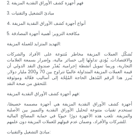
2. فهم أجهزة كشف الأوراق النقدية المزيفة
3. مبادئ التشغيل والتقنيات
4. أنواع أجهزة كشف الأوراق النقدية المزيفة
5. مكافحة التزوير: أهمية أجهزة المصادقة
التهديد المتزايد للعملة المزيفة:
تُشكّل العملات المزيفة مخاطر مُتنوعة على الأفراد والشركات
والاقتصادات. يُؤدي تداولها إلى خسائر مالية، وإضرار بسمعة العلامات
التجارية، وربما تمويل أنشطة إجرامية. يُقدّر صندوق النقد الدولي أن
قيمة العملات المزيفة المتداولة عالميًا تتراوح بين 70 و200 مليار دولار.
يُبرز هذا الرقم المُذهل الحاجة المُلِحّة إلى أساليب فعّالة وموثوقة
للتحقق من صحة النقد.
فهم أجهزة كشف الأوراق النقدية المزيفة:
أجهزة كشف الأوراق النقدية المزيفة هي أجهزة مصممة خصيصًا،
تستخدم تقنيات متنوعة لتحليل الأوراق النقدية والتمييز بين الأصلية
والمزيفة. تلعب هذه الأجهزة دورًا حيويًا في حماية المصالح المالية
للشركات والأفراد، وضمان عدم قبولهم للعملات المزيفة دون علمهم.
مبادئ التشغيل والتقنيات: