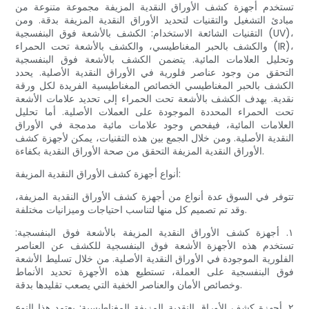
تستخدم أجهزة كشف الأوراق النقدية المزيفة مجموعة متنوعة من
مبادئ التشغيل والتقنيات لتحديد الأوراق النقدية المزيفة بدقة. ومن
التقنيات الشائعة الاستخدام: الكشف بالأشعة فوق البنفسجية (UV)،
والكشف بالحبر المغناطيسي، والكشف بالأشعة تحت الحمراء (IR)،
وتحليل العلامات المائية. يتضمن الكشف بالأشعة فوق البنفسجية
التحقق من وجود عناصر فلورية في الأوراق النقدية الأصلية. يحدد
الكشف بالحبر المغناطيسي الخصائص المغناطيسية الفريدة لكل ورقة
نقدية. يهدف الكشف بالأشعة تحت الحمراء إلى تحديد علامات الأشعة
تحت الحمراء المحددة الموجودة على العملات الأصلية. أما تحليل
العلامات المائية، فيفحص وجود علامات مائية مدمجة في الأوراق
النقدية الأصلية. ومن خلال الجمع بين هذه التقنيات، يمكن لأجهزة كشف
الأوراق النقدية المزيفة التحقق من صحة الأوراق النقدية بكفاءة.
أنواع أجهزة كشف الأوراق النقدية المزيفة:
تتوفر في السوق عدة أنواع من أجهزة كشف الأوراق النقدية المزيفة،
وقد تم تصميم كل منها لتناسب احتياجات وميزانيات مختلفة.
١. أجهزة كشف الأوراق النقدية المزيفة بالأشعة فوق البنفسجية:
تستخدم هذه الأجهزة الأشعة فوق البنفسجية للكشف عن العناصر
الفلورية الموجودة في الأوراق النقدية الأصلية. من خلال تسليط الأشعة
فوق البنفسجية على العملة، تستطيع هذه الأجهزة تحديد الأنماط
وخصائص الأمان والعناصر الخفية التي يصعب تقليدها بدقة.
٢. أجهزة كشف الأوراق النقدية المزيفة المغناطيسية: يعتمد هذا النوع