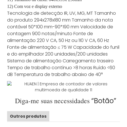
12) Com voz e display externo
Tecnologia de detecção
IR, UV, MG, MT
Tamanho
do produto
294x278x180 mm
Tamanho da nota
contável
50*100 mm-90*190 mm
Velocidade de
contagem
900 notas/minuto
Fonte de
alimentação
220 V CA, 50 Hz ou 110 V CA, 60 Hz
Fonte de alimentação
≤ 75 W
Capacidade do funil
e do empilhador
200 unidades/200 unidades
Sistema de alimentação
Carregamento traseiro
Tempo de trabalho contínuo
>8 horas
Ruído
<60
dB
Temperatura de trabalho
abaixo de 40°
Diga-me suas necessidades
“Botão”
Outros produtos