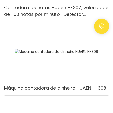
Contadora de notas Huaen H-307, velocidade
de 1100 notas por minuto | Detector
UV/Magnético/Infravermelho/Falsificante,
adequada para contar rúpias, máquina de
contar dinheiro com visor LCD, [Contagem de
valor]
Máquina contadora de dinheiro HUAEN H-308