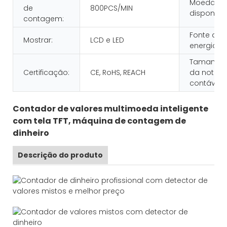
Moeda
de
800PCS/MIN
disponível
contagem:
Fonte de
Mostrar:
LCD e LED
energia:
Tamanho
Certificação:
CE, RoHS, REACH
da nota
contável:
Contador de valores multimoeda inteligente
com tela TFT, máquina de contagem de
dinheiro
Descrição do produto