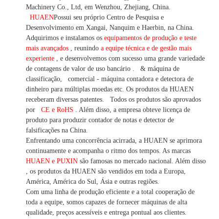
Machinery Co., Ltd, em Wenzhou, Zhejiang, China.
HUAEN
Possui seu próprio Centro de Pesquisa e
Desenvolvimento em Xangai, Nanquim e Haerbin, na China.
Adquirimos e instalamos os
equipamentos de produção e teste
mais avançados
, reunindo
a equipe técnica e de gestão mais
experiente
,
e desenvolvemos
com sucesso uma
grande variedade
de contagens de valor
de uso bancário
.
& máquina de
classificação,
comercial
-
máquina
contadora e detectora
de
dinheiro
para múltiplas
moedas
etc.
Os produtos da HUAEN
receberam diversas patentes.
Todos os produtos são aprovados
por
CE e RoHS
. Além disso, a empresa obteve licença de
produto para produzir contador de notas e detector de
falsificações na China.
Enfrentando uma concorrência acirrada, a HUAEN se aprimora
continuamente e acompanha o ritmo dos tempos. As marcas
HUAEN e PUXIN
são famosas no mercado nacional. Além disso
,
os produtos da HUAEN são vendidos em toda a Europa,
América, América do Sul, Ásia e outras regiões.
Com uma linha de produção eficiente e a total cooperação de
toda a equipe, somos capazes de fornecer máquinas de alta
qualidade, preços acessíveis e entrega pontual aos clientes.