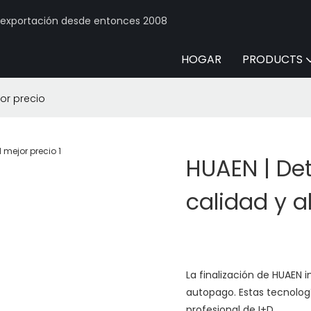
y exportación desde entonces 2008
HOGAR
PRODUCTS
jor precio
HUAEN | Det
calidad y a
La finalización de HUAEN 
autopago. Estas tecnolog
profesional de I+D.