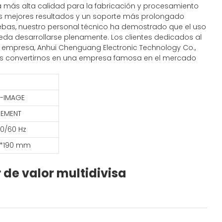
la más alta calidad para la fabricación y procesamiento
 los mejores resultados y un soporte más prolongado
ruebas, nuestro personal técnico ha demostrado que el uso
ueda desarrollarse plenamente. Los clientes dedicados al
a empresa, Anhui Chenguang Electronic Technology Co.,
ón es convertirnos en una empresa famosa en el mercado
R-IMAGE
REMENT
50/60 Hz
*190 mm
 de valor multidivisa