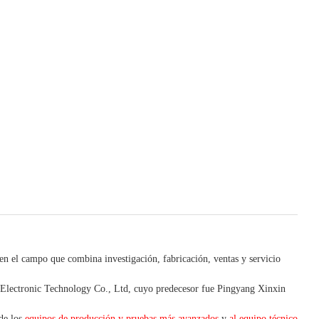
 en el campo que combina investigación, fabricación, ventas y servicio
lectronic Technology Co., Ltd, cuyo predecesor fue Pingyang Xinxin
 de los
equipos de producción y pruebas más avanzados
y
al equipo técnico