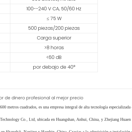
100--240 V CA, 50/60 Hz
≤ 75 W
500 piezas/200 piezas
Carga superior
>8 horas
<60 dB
por debajo de 40°
.600 metros cuadrados, es
una empresa integral de alta tecnología especializada
chnology Co., Ltd, ubicada en Huangshan, Anhui, China, y Zhejiang Huaen E
o en Shanghái, Nanjing y Haerbin, China. Gracias
a la adquisición e instalación