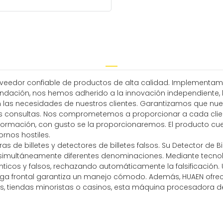
roveedor confiable de productos de alta calidad. Implementam
dación, nos hemos adherido a la innovación independiente, la
an las necesidades de nuestros clientes. Garantizamos que nue
s consultas. Nos comprometemos a proporcionar a cada client
 información, con gusto se la proporcionaremos. El producto cue
ornos hostiles.
de billetes y detectores de billetes falsos. Su Detector de Bil
r simultáneamente diferentes denominaciones. Mediante tecnol
ténticos y falsos, rechazando automáticamente la falsificació
 carga frontal garantiza un manejo cómodo. Además, HUAEN of
, tiendas minoristas o casinos, esta máquina procesadora de 