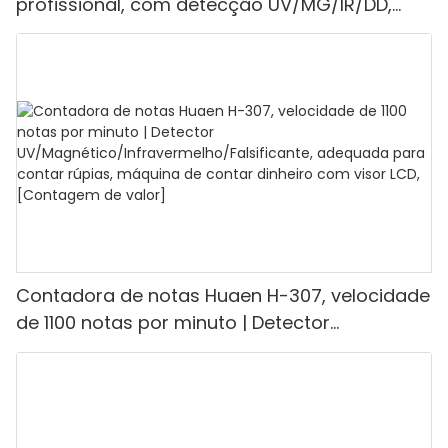
profissional, com detecção UV/MG/IR/DD,
capacidade de contagem de 1100 euros por
minuto, visor LCD, modos de valor e lote, ideal
para lojas, bancos e restaurantes.
Contadora de notas Huaen H-307, velocidade
de 1100 notas por minuto | Detector
UV/Magnético/Infravermelho/Falsificante,
adequada para contar rúpias, máquina de
contar dinheiro com visor LCD, [Contagem de
valor]