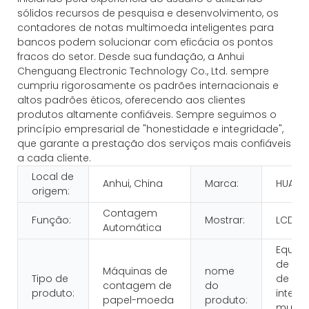
sólidos recursos de pesquisa e desenvolvimento, os
contadores de notas multimoeda inteligentes para
bancos podem solucionar com eficácia os pontos
fracos do setor. Desde sua fundação, a Anhui
Chenguang Electronic Technology Co., Ltd. sempre
cumpriu rigorosamente os padrões internacionais e
altos padrões éticos, oferecendo aos clientes
produtos altamente confiáveis. Sempre seguimos o
princípio empresarial de "honestidade e integridade",
que garante a prestação dos serviços mais confiáveis
​​a cada cliente.
Local de
Anhui, China
Marca:
HUAEN
origem:
Contagem
Função:
Mostrar:
LCD
Automática
Equip
de co
Máquinas de
nome
Tipo de
de not
contagem de
do
produto:
intelig
papel-moeda
produto:
multi