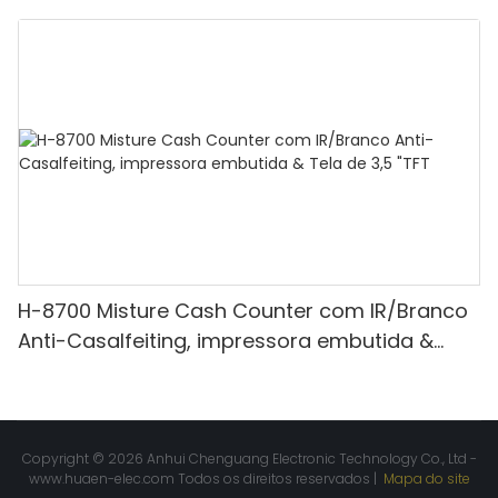
mista, luz branca/ir/uv/mg de detecção &
Contagem de valor
H-8700 Misture Cash Counter com IR/Branco
Anti-Casalfeiting, impressora embutida &
Tela de 3,5 "TFT
Copyright © 2026 Anhui Chenguang Electronic Technology Co., Ltd -
www.huaen-elec.com
Todos os direitos reservados |
Mapa do site