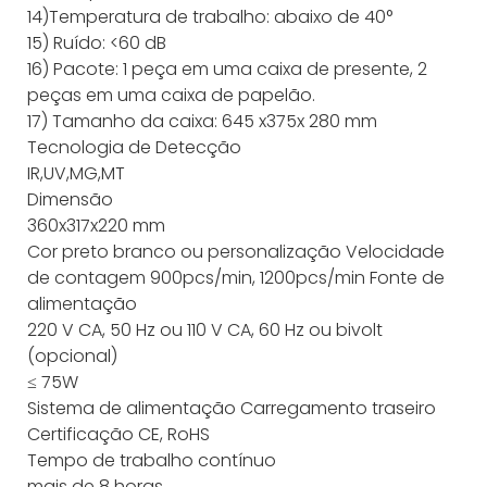
14)Temperatura de trabalho: abaixo de 40°
15) Ruído: <60 dB
16) Pacote: 1 peça em uma caixa de presente, 2
peças em uma caixa de papelão.
17) Tamanho da caixa: 645 x375x 280 mm
Tecnologia de Detecção
IR,UV,MG,MT
Dimensão
360x317x220 mm
Cor
preto branco ou personalização
Velocidade
de contagem
900pcs/min, 1200pcs/min
Fonte de
alimentação
220 V CA, 50 Hz ou 110 V CA, 60 Hz ou bivolt
(opcional)
≤ 75W
Sistema de alimentação
Carregamento traseiro
Certificação
CE, RoHS
Tempo de trabalho contínuo
mais de 8 horas