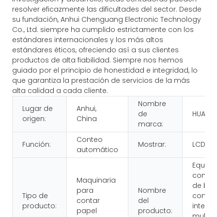
resolver eficazmente las dificultades del sector. Desde
su fundación, Anhui Chenguang Electronic Technology
Co., Ltd. siempre ha cumplido estrictamente con los
estándares internacionales y los más altos
estándares éticos, ofreciendo así a sus clientes
productos de alta fiabilidad. Siempre nos hemos
guiado por el principio de honestidad e integridad, lo
que garantiza la prestación de servicios de la más
alta calidad a cada cliente.
Nombre
Lugar de
Anhui,
de
HUAEN
origen:
China
marca:
Conteo
Función:
Mostrar:
LCD
automático
Equipo
contad
Maquinaria
de bill
para
Nombre
Tipo de
con
contar
del
producto:
intelig
papel
producto:
multidi