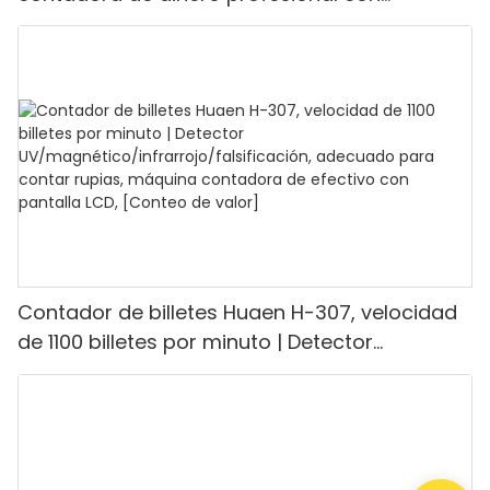
detección UV/MG/IR/DD, capacidad para
contar 1100 euros por minuto, pantalla LCD,
modo de valor y lote para tiendas, bancos y
restaurantes.
Contador de billetes Huaen H-307, velocidad
de 1100 billetes por minuto | Detector
UV/magnético/infrarrojo/falsificación,
adecuado para contar rupias, máquina
contadora de efectivo con pantalla LCD,
[Conteo de valor]