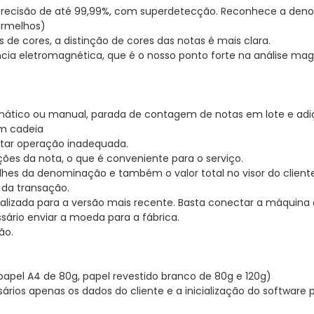
precisão de até 99,99%, com superdetecção. Reconhece a den
ermelhos)
de cores, a distinção de cores das notas é mais clara.
erência eletromagnética, que é o nosso ponto forte na análise m
omático ou manual, parada de contagem de notas em lote e adi
em cadeia
itar operação inadequada.
ções da nota, o que é conveniente para o serviço.
alhes da denominação e também o valor total no visor do cliente
 da transação.
alizada para a versão mais recente. Basta conectar a máquina
sário enviar a moeda para a fábrica.
ão.
(papel A4 de 80g, papel revestido branco de 80g e 120g)
ários apenas os dados do cliente e a inicialização do softwar