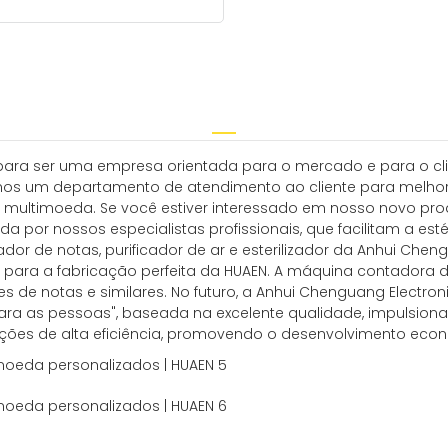
ara ser uma empresa orientada para o mercado e para o clie
iamos um departamento de atendimento ao cliente para melhor 
 multimoeda. Se você estiver interessado em nosso novo prod
 por nossos especialistas profissionais, que facilitam a estét
r de notas, purificador de ar e esterilizador da Anhui Chengu
ui para a fabricação perfeita da HUAEN. A máquina contadora d
de notas e similares. No futuro, a Anhui Chenguang Electronic
para as pessoas", baseada na excelente qualidade, impulsi
ações de alta eficiência, promovendo o desenvolvimento eco