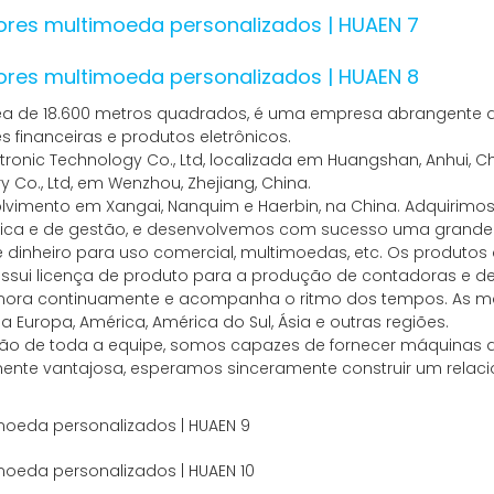
rea de 18.600 metros quadrados, é uma empresa abrangente d
 financeiras e produtos eletrônicos.
onic Technology Co., Ltd, localizada em Huangshan, Anhui, Chi
y Co., Ltd, em Wenzhou, Zhejiang, China.
volvimento em Xangai, Nanquim e Haerbin, na China. Adquiri
écnica e de gestão, e desenvolvemos com sucesso uma grand
 dinheiro para uso comercial, multimoedas, etc. Os produto
ssui licença de produto para a produção de contadoras e d
rimora continuamente e acompanha o ritmo dos tempos. As m
Europa, América, América do Sul, Ásia e outras regiões.
ão de toda a equipe, somos capazes de fornecer máquinas de
mente vantajosa, esperamos sinceramente construir um rela