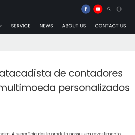
SERVICE
NEWS
ABOUT US
CONTACT US
 atacadista de contadores
 multimoeda personalizados
oeira. A superfície deste produto possui um revestimento