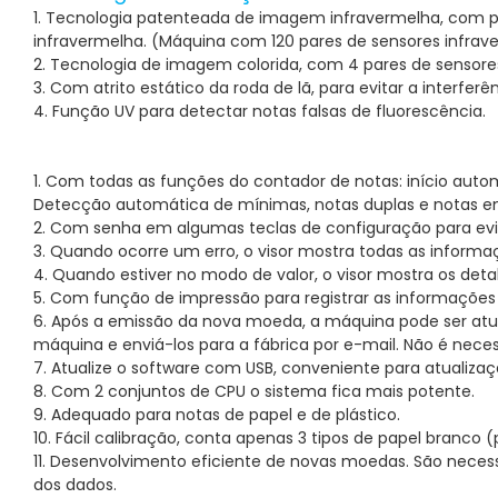
1. Tecnologia patenteada de imagem infravermelha, com 
infravermelha. (Máquina com 120 pares de sensores infrav
2. Tecnologia de imagem colorida, com 4 pares de sensores 
3. Com atrito estático da roda de lã, para evitar a interf
4. Função UV para detectar notas falsas de fluorescência.
1. Com todas as funções do contador de notas: início aut
Detecção automática de mínimas, notas duplas e notas 
2. Com senha em algumas teclas de configuração para ev
3. Quando ocorre um erro, o visor mostra todas as informa
4. Quando estiver no modo de valor, o visor mostra os det
5. Com função de impressão para registrar as informações
6. Após a emissão da nova moeda, a máquina pode ser atu
máquina e enviá-los para a fábrica por e-mail. Não é neces
7. Atualize o software com USB, conveniente para atualizaç
8. Com 2 conjuntos de CPU o sistema fica mais potente.
9. Adequado para notas de papel e de plástico.
10. Fácil calibração, conta apenas 3 tipos de papel branco 
11. Desenvolvimento eficiente de novas moedas. São necess
dos dados.