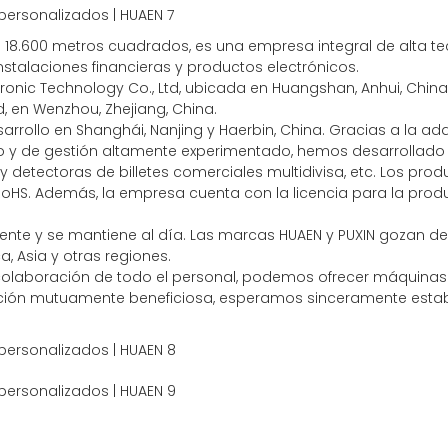
 de 18.600 metros cuadrados, es una empresa integral de alta
instalaciones financieras y productos electrónicos.
nic Technology Co., Ltd, ubicada en Huangshan, Anhui, China, 
d, en Wenzhou, Zhejiang, China.
rrollo en Shanghái, Nanjing y Haerbin, China. Gracias a la ad
 y de gestión altamente experimentado, hemos desarrollado
y detectoras de billetes comerciales multidivisa, etc. Los pr
RoHS. Además, la empresa cuenta con la licencia para la produ
nte y se mantiene al día. Las marcas HUAEN y PUXIN gozan de
 Asia y otras regiones.
 colaboración de todo el personal, podemos ofrecer máquinas 
ración mutuamente beneficiosa, esperamos sinceramente estab