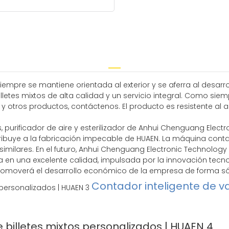
siempre se mantiene orientada al exterior y se aferra al desar
letes mixtos de alta calidad y un servicio integral. Como siem
y otros productos, contáctenos. El producto es resistente al 
, purificador de aire y esterilizador de Anhui Chenguang Electro
ribuye a la fabricación impecable de HUAEN. La máquina contador
imilares. En el futuro, Anhui Chenguang Electronic Technology Co
da en una excelente calidad, impulsada por la innovación tec
promoverá el desarrollo económico de la empresa de forma sól
Contador inteligente de v