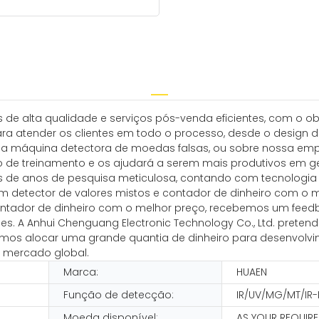
 de alta qualidade e serviços pós-venda eficientes, com o ob
a atender os clientes em todo o processo, desde o design d
a máquina detectora de moedas falsas, ou sobre nossa empre
o de treinamento e os ajudará a serem mais produtivos em ge
avés de anos de pesquisa meticulosa, contando com tecnolog
om detector de valores mistos e contador de dinheiro com o
contador de dinheiro com o melhor preço, recebemos um feedba
. A Anhui Chenguang Electronic Technology Co., Ltd. pretende
amos alocar uma grande quantia de dinheiro para desenvolvi
o mercado global.
Marca:
HUAEN
N
Função de detecção:
IR/UV/MG/MT/IR
Moeda disponível:
AS YOUR REQUIR