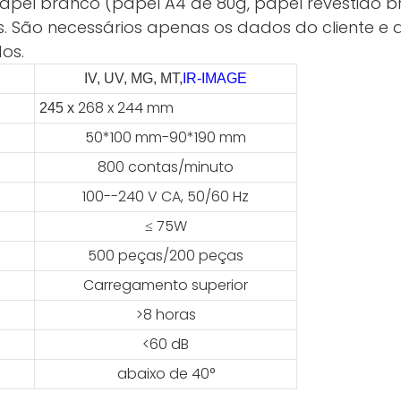
 papel branco (papel A4 de 80g, papel revestido 
s. São necessários apenas os dados do cliente e a
os.
IV, UV, MG, MT,
IR-IMAGE
268 x 244 mm
245 x
50*100 mm-90*190 mm
800 contas/minuto
100--240 V CA, 50/60 Hz
≤ 75W
500 peças/200 peças
Carregamento superior
>8 horas
<60 dB
abaixo de 40°