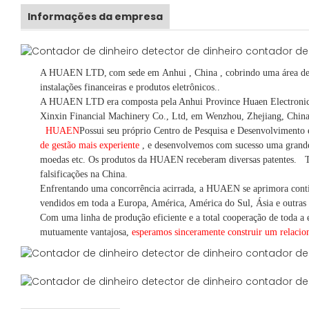
Informações da empresa
A HUAEN LTD,
com sede em
Anhui
, China
, cobrindo uma área d
instalações financeiras e produtos eletrônicos.
.
A HUAEN LTD era composta pela Anhui Province Huaen Electronic Te
Xinxin Financial Machinery Co., Ltd, em Wenzhou, Zhejiang, China
HUAEN
Possui seu próprio Centro de Pesquisa e Desenvolvimento
de gestão mais experiente
,
e desenvolvemos
com sucesso uma
grand
moedas
etc.
Os produtos da HUAEN receberam diversas patentes.
T
falsificações na China.
Enfrentando uma concorrência acirrada, a HUAEN se aprimora cont
vendidos em toda a Europa, América, América do Sul, Ásia e outras 
Com uma linha de produção eficiente e a total cooperação de toda a e
mutuamente vantajosa,
esperamos sinceramente construir um
relaci