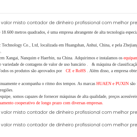
e 18.600 metros quadrados, é
uma empresa abrangente de alta tecnologia especia
chnology Co., Ltd, localizada em Huangshan, Anhui, China, e pela Zhejiang 
.
 em Xangai, Nanquim e Haerbin, na China.
Adquirimos e instalamos os
equipam
e variedade
de contagens de valor
de uso bancário
.
& máquina de classificaçã
odos os produtos são aprovados por
CE e RoHS
. Além disso, a empresa obtev
inuamente e acompanha o ritmo dos tempos. As marcas
HUAEN e PUXIN
são 
regiões.
quipe, somos capazes de fornecer máquinas de alta qualidade, preços acessíveis 
onamento cooperativo de
longo
prazo com diversas empresas.