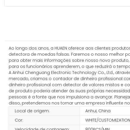
Ao longo dos anos, a HUAEN oferece aos clientes produtos
detectora de moedas falsas. Faremos o nosso melhor par
para obter mais informações sobre nosso novo produto, 
para os funcionários aprenderem, o que reduzirá o temp
A Anhui Chenguang Electronic Technology Co., Ltd., atr
mercado, criamos o contador de dinheiro profissional c
dinheiro profissional com detector de valores mistos e 
de produto poderia atender às suas próprias necessidades
pessoas é a fonte que nos impulsiona a avançar. Planej
disso, pretendemos nos tornar uma empresa influente n
Local de origem:
Anhui, China
Cor:
WHITE/CUSTOMIZATIO
Velocidade de contagem:
800PCS/MIN