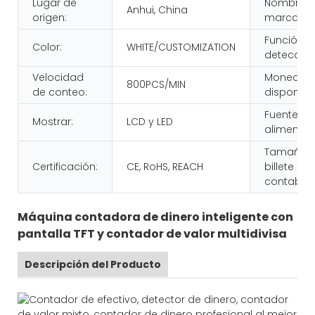
Lugar de
Nombre d
Anhui, China
origen:
marca:
Función d
Color:
WHITE/CUSTOMIZATION
detección
Velocidad
Moneda
800PCS/MIN
de conteo:
disponible
Fuente de
Mostrar:
LCD y LED
alimentac
Tamaño d
Certificación:
CE, RoHS, REACH
billete
contable:
Máquina contadora de dinero inteligente con
pantalla TFT y contador de valor multidivisa
Descripción del Producto