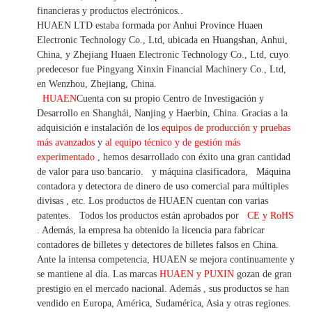
financieras y productos electrónicos.
.
HUAEN LTD estaba formada por Anhui Province Huaen
Electronic Technology Co., Ltd, ubicada en Huangshan, Anhui,
China, y Zhejiang Huaen Electronic Technology Co., Ltd, cuyo
predecesor fue Pingyang Xinxin Financial Machinery Co., Ltd,
en Wenzhou, Zhejiang, China.
HUAEN
Cuenta con su propio Centro de Investigación y
Desarrollo en Shanghái, Nanjing y Haerbin, China. Gracias
a la
adquisición e instalación de los
equipos de producción y pruebas
más avanzados
y
al equipo técnico y de gestión más
experimentado
,
hemos
desarrollado con éxito una
gran cantidad
de valor
para uso bancario.
y máquina clasificadora,
Máquina
contadora y detectora
de dinero de uso
comercial
para
múltiples
divisas
,
etc.
Los productos de HUAEN cuentan con varias
patentes.
Todos los productos están aprobados por
CE y RoHS
. Además, la empresa ha obtenido la licencia para fabricar
contadores de billetes y detectores de billetes falsos en China.
Ante la intensa competencia, HUAEN se mejora continuamente y
se mantiene al día. Las marcas
HUAEN y PUXIN
gozan de gran
prestigio en el mercado nacional. Además
,
sus productos se han
vendido en Europa, América, Sudamérica, Asia y otras regiones.