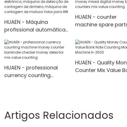
counting
counter mix value
counting
HUAEN - counter
HUAEN - Máquina
machine spare part
profissional automática
paper sheet counti
de detecção de moeda
machine money mix
eletrônica, máquina de
digital money bill
detecção de contagem
counters mix value
de dinheiro, máquina de
HUAEN - Quality Mo
counting
HUAEN - professional
contagem de mistura
Counter Mix Value B
currency counting
Valor para INR
Note Counting Mone
machine money counter
Machine H-2500
banknote checker money
detector mix value
counting
Artigos Relacionados