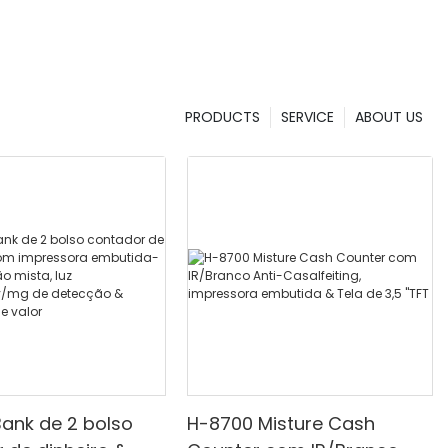
l na gestão
diversos
s.
do para
PRODUCTS
SERVICE
ABOUT US
os quais um
al na gestão
tas falsas. A
esenta uma
empresas,
ceiras e
mpresa. Com
otas falsas
isticadas,
-las a olho
r de cédulas
 garantir a
s que elas
ank de 2 bolso
H-8700 Misture Cash
adores,