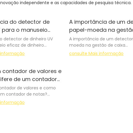
novação independente e as capacidades de pesquisa técnica.
cia do detector de
A importância de um de
V para o manuseio
papel-moeda na gestão
inheiro
o detector de dinheiro UV
A importância de um detector
io eficaz de dinheiro
moeda na gestão de caixa
 informação
consulte Mais informação
Compreendendo o papel de 
lerado de hoje, o manuseio
detectora de papel-moeda e
parte integrante de todas as
modernas
 contador de valores e
erciais. De pequenas lojas
ifere de um contador
randes corporações, garantir a
A gestão de caixa é um aspect
ontador de valores e como
 de cada nota é fundamental.
qualquer empresa, independ
 um contador de notas?
ipais ferramentas que
seu porte ou setor. À medida 
anuseio eficaz de dinheiro é o
financeiro evolui, torna-se ca
 informação
nheiro UV (Ultravioleta). Este
importante contar com sistem
 Valores e Contadores de
ferece uma maneira simples,
para lidar e verificar o dinheir
ramentas essenciais para
te, de identificar moedas
aqui que um detector de dinh
stituições financeiras que
indo perdas financeiras e
desempenha um papel vital. Ne
randes volumes de dinheiro.
tegridade do negócio. Neste
aprofundaremos a importânc