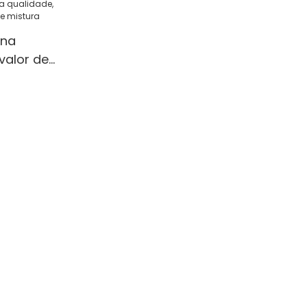
ina
valor de
ntas
eligência
ade,
alor de