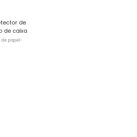
tector de
 de caixa
 de papel-
uma máquina
m empresas
o crítico de
entemente do
que o cenário
da vez mais
as eficientes
o em papel. É
eiro em papel
ste artigo,
ia de um