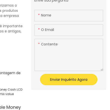
Envie sua pergunta
orizamos o
us produtos
Nome
Sua empresa
 é importante
O Email
s e antigos,
Contente
contagem de
Enviar Inquérito Agora
ble Money