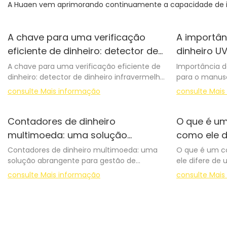
A Huaen vem aprimorando continuamente a capacidade de i
A chave para uma verificação
A importân
eficiente de dinheiro: detector de
dinheiro U
dinheiro infravermelho
eficaz de d
A chave para uma verificação eficiente de
Importância d
dinheiro: detector de dinheiro infravermelho
para o manuse
consulte Mais informação
consulte Mais
Introdução:
Introdução:
No mundo ace
No mundo acelerado do varejo e do setor
de dinheiro é 
Contadores de dinheiro
O que é um
bancário, a verificação de dinheiro é um
operações com
multimoeda: uma solução
como ele d
processo essencial para garantir a precisão
de varejo a g
abrangente para gestão de
de notas?
Contadores de dinheiro multimoeda: uma
O que é um c
e evitar perdas. Com o aumento do
autenticidade
solução abrangente para gestão de
ele difere de
dinheiro
número de notas falsas em circulação,
Uma das princ
dinheiro
torna-se crucial ter ferramentas confiáveis ​​
auxiliam no m
consulte Mais informação
consulte Mais
Introdução:
e eficientes para o manuseio de dinheiro.
Detector de Di
Introdução:
Contadores de
Este artigo explora a importância do uso de
dispositivo o
Gerenciar dinheiro no mundo dos negócios
Notas são fer
um Detector de Dinheiro por IR
porém eficien
acelerado de hoje pode ser uma tarefa
empresas e in
(Infravermelho) nos processos de
falsas, preven
desafiadora. Com inúmeras transações
movimentam g
verificação de dinheiro. Ao aproveitar o
mantendo a in