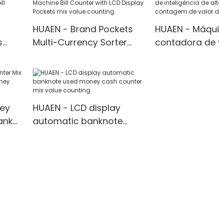
máquina mix valor
contagem
HUAEN - Brand Pockets
HUAEN - Máqu
s
Multi-Currency Sorter
contadora de 
ng
Money Counting Machine
mistura de co
ed
Bill Counter with LCD
precisa de int
Display Pockets mix value
de alta qualid
counting
contagem de v
ney
HUAEN - LCD display
mistura
ank
automatic banknote
y
used money cash
counter mix value
counting