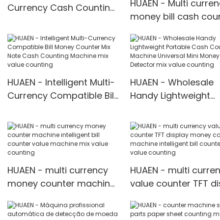
HUAEN - Multi curre
Currency Cash Counting
money bill cash cou
machine with LED mix
mix note counting
value counting
machine for Indian
Rupee mix value
counting
HUAEN - Intelligent Multi-
HUAEN - Wholesale
Currency Compatible Bill
Handy Lightweight
Money Counter Mix Note
Portable Cash Coun
Cash Counting Machine
Machine Universal Mi
mix value counting
Money Detector mix
value counting
HUAEN - multi currency
HUAEN - multi curre
money counter machine
value counter TFT di
intelligent bill counter
money counting
value machine mix value
machine intelligent bi