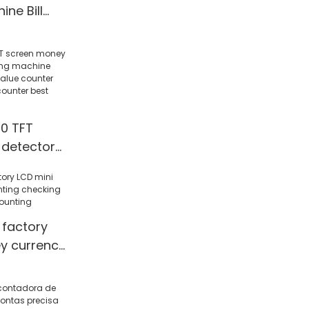
ne Bill
alue
0 TFT
detector
 machine
mixed value
sional
r best
 factory
ounter
y currency
king
alue