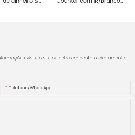
 de dinheiro &
Counter com IR/Branco
ando
ressora
Anti-Casalfeiting,
a-denominação
impressora embutida &
elhorando a
uz branca/ir/uv/mg
Tela de 3,5 "TFT
cção & Contagem
tação de
rros
ecialmente
formações, visite o site ou entre em contato diretamente
 contar notas
 de dinheiro
ias
tisfação do
or parte dos
Telefone/WhatsApp
notas elimina
 automatizando
ificação de
za tempo,
isão,
 gestão de
nte.