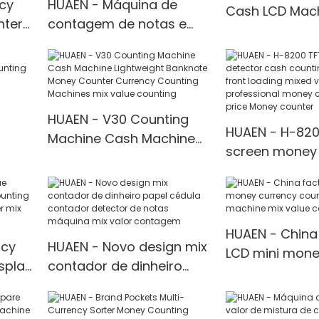
ncy
HUAEN - Máquina de
Cash LCD Machi
nter
contagem de notas e
Counter mix v
dinheiro digital barata
counting
com display digital,
detecção de valor de
mistura
HUAEN - V30 Counting
HUAEN - H-820
Machine Cash Machine
screen money 
ting
Lightweight Banknote
cash counting
ni
Money Counter Currency
front loading 
Counting Machines mix
counter profes
value counting
money counte
HUAEN - China
ncy
HUAEN - Novo design mix
price Money c
LCD mini mone
splay
contador de dinheiro
counting chec
papel cédula contador
machine mix v
ll
detector de notas
counting