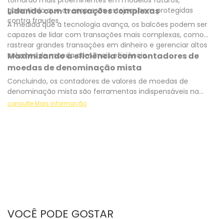
tornarão mais proeminentes em modelos futuros,
garantindo que as empresas estejam bem protegidas
Lidando com transações complexas
contra fraudes.
À medida que a tecnologia avança, os balcões podem ser
capazes de lidar com transações mais complexas, como
rastrear grandes transações em dinheiro e gerenciar altos
volumes de moeda com mais eficiência.
Maximizando a eficiência com contadores de
moedas de denominação mista
Concluindo, os contadores de valores de moedas de
denominação mista são ferramentas indispensáveis ​​na
busca por um processamento financeiro eficiente e
consulte Mais informação
preciso. Ao adotar essas máquinas avançadas, as
empresas podem otimizar as operações, reduzir erros e
aumentar a segurança. À medida que a tecnologia
continua a evoluir, o papel desses contadores no cenário
financeiro tende a crescer, consolidando sua importância
para alcançar a excelência operacional.
Ao adotar contas de denominação mista, as empresas
podem dar um passo significativo em direção à
modernização de suas operações e permanecer
competitivas no acelerado mundo financeiro de hoje.
VOCÊ PODE GOSTAR