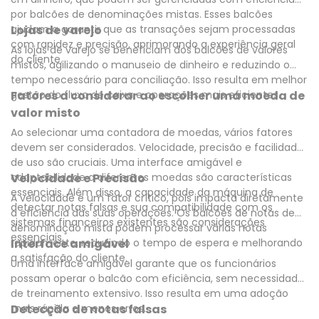
por balcões de denominações mistas. Esses balcões
ajudam a garantir que as transações sejam processadas
Lojas de varejo
com rapidez e precisão, aprimorando a experiência geral
As lojas de varejo se beneficiam dos balcões de valores
do cliente.
mistos, agilizando o manuseio de dinheiro e reduzindo o
tempo necessário para conciliação. Isso resulta em melhor
gestão do fluxo de caixa e operações mais eficientes.
Fatores a considerar ao escolher uma moeda de
valor misto
Ao selecionar uma contadora de moedas, vários fatores
devem ser considerados. Velocidade, precisão e facilidade
de uso são cruciais. Uma interface amigável e
adaptabilidade a diferentes moedas são características
Velocidade e Precisão
essenciais. Além disso, a capacidade da máquina de
A velocidade é um fator crítico, pois impacta diretamente
detectar notas falsas e sua compatibilidade com os
a eficiência das suas operações. Os balcões de notas de
sistemas financeiros existentes são considerações
denominação mista podem processar várias notas
essenciais.
rapidamente, reduzindo o tempo de espera e melhorando
Interface amigável
a satisfação do cliente.
Uma interface amigável garante que os funcionários
possam operar o balcão com eficiência, sem necessidade
de treinamento extensivo. Isso resulta em uma adoção
mais rápida e menos erros.
Detecção de notas falsas