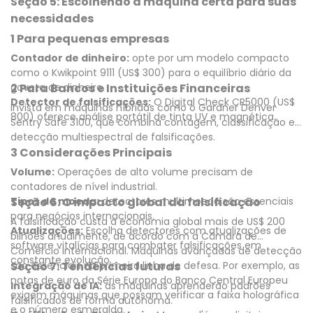
Seção 5: Escolhendo a máquina certa para suas
necessidades
1 Para pequenas empresas
Contador de dinheiro:
opte por um modelo compacto
como o Kwikpoint 9111 (US$ 300) para o equilíbrio diário da
gaveta de dinheiro.
2 Para Bancos e Instituições Financeiras
Detector de falsificações:
O Digital Check CR5000 (US$
Invista em máquinas híbridas como o Gardner Denver
800) oferece análise portátil de tinta UV e magnética.
Sentry Safe 3100, que combina contagem, classificação e
detecção multiespectral de falsificações.
3 Considerações Principais
Volume:
Operações de alto volume precisam de
contadores de nível industrial.
Tipos de moeda:
Seção 6: O impacto global da falsificação
detectores multimoeda são essenciais
para negócios internacionais.
A falsificação custa à economia global mais de US$ 200
Atualizações:
Escolha detectores com atualizações de
bilhões anualmente, de acordo com a Câmara de
software vitalícias para combater falsificações em
Comércio Internacional. Máquinas avançadas de detecção
constante evolução.
são essenciais na primeira linha de defesa. Por exemplo, as
Seção 7: Tendências futuras
notas de euro da Série Europa do Banco Central Europeu
Integração de IA:
as máquinas aprenderão padrões
exigem máquinas que possam verificar a faixa holográfica
falsificados de forma autônoma.
e o número esmeralda.