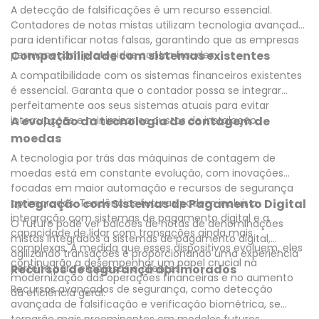
A detecção de falsificações é um recurso essencial.
Contadores de notas mistas utilizam tecnologia avançada
para identificar notas falsas, garantindo que as empresas
permaneçam protegidas contra fraudes.
Compatibilidade com sistemas existentes
A compatibilidade com os sistemas financeiros existentes
é essencial. Garanta que o contador possa se integrar
perfeitamente aos seus sistemas atuais para evitar
interrupções e minimizar os custos de instalação.
A evolução da tecnologia de contagem de
moedas
A tecnologia por trás das máquinas de contagem de
moedas está em constante evolução, com inovações
focadas em maior automação e recursos de segurança
aprimorados. Tendências futuras podem incluir a
Integração com Sistemas de Pagamento Digital
integração com sistemas de pagamento digital e a
O futuro pode ver balcões de notas de denominações
capacidade de lidar com transações ainda mais
mistas integrados a sistemas de pagamento digital,
complexas. À medida que esses dispositivos evoluem, eles
agilizando transações e proporcionando uma experiência
continuarão a desempenhar um papel crucial na
perfeita para empresas e clientes.
Recursos de segurança aprimorados
modernização das operações financeiras e no aumento
Recursos avançados de segurança, como detecção
da eficiência geral.
avançada de falsificação e verificação biométrica, se