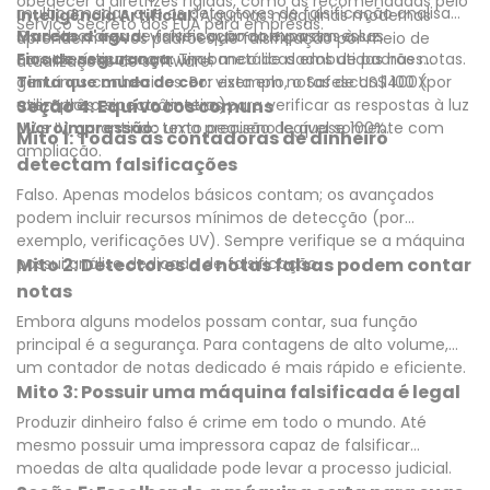
obedecer a diretrizes rígidas, como as recomendadas pelo
multicamadas que os detectores de falsificação analisam:
Inteligência Artificial:
Algumas máquinas modernas
Serviço Secreto dos EUA para empresas.
Marcas d'água:
Os detectores de falsificação comparam essas
visíveis quando expostas à luz.
aprendem novos padrões de falsificação por meio de
Fios de segurança:
características com um banco de dados de padrões
Tiras metálicas embutidas nas notas.
atualizações de software.
Tinta que muda de cor:
genuínos conhecidos. Por exemplo, o Safescan 1400X
vista em notas de US$ 100 (por
exemplo, o sino no tinteiro).
utiliza três espectrômetros para verificar as respostas à luz
Seção 4: Equívocos comuns
Microimpressão:
UV e IV, garantindo uma precisão de quase 100%.
texto pequeno legível somente com
Mito 1: Todas as contadoras de dinheiro
ampliação.
detectam falsificações
Falso. Apenas modelos básicos contam; os avançados
podem incluir recursos mínimos de detecção (por
exemplo, verificações UV). Sempre verifique se a máquina
possui análise dedicada de falsificação.
Mito 2: Detectores de notas falsas podem contar
notas
Embora alguns modelos possam contar, sua função
principal é a segurança. Para contagens de alto volume,
um contador de notas dedicado é mais rápido e eficiente.
Mito 3: Possuir uma máquina falsificada é legal
Produzir dinheiro falso é crime em todo o mundo. Até
mesmo possuir uma impressora capaz de falsificar
moedas de alta qualidade pode levar a processo judicial.