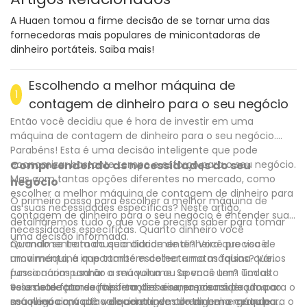
A Huaen tomou a firme decisão de se tornar uma das
fornecedoras mais populares de minicontadoras de
dinheiro portáteis. Saiba mais!
Escolhendo a melhor máquina de
1
contagem de dinheiro para o seu negócio
Então você decidiu que é hora de investir em uma
máquina de contagem de dinheiro para o seu negócio.
Parabéns! Esta é uma decisão inteligente que pode
economizar bastante tempo e esforço para o seu negócio.
Compreendendo as necessidades do seu
Mas com tantas opções diferentes no mercado, como
negócio
escolher a melhor máquina de contagem de dinheiro para
O primeiro passo para escolher a melhor máquina de
as suas necessidades específicas? Neste artigo,
contagem de dinheiro para o seu negócio é entender suas
detalharemos tudo o que você precisa saber para tomar
necessidades específicas. Quanto dinheiro você
uma decisão informada.
normalmente manuseia diariamente? Você precisa de
Quando se trata da quantidade de dinheiro que você
uma máquina que também detecte notas falsas? Vários
movimenta, é importante escolher uma máquina que
funcionários usarão a máquina ou apenas um? Todos
possa acompanhar o seu volume. Se você tem um alto
esses são fatores importantes a serem considerados ao
volume de transações em dinheiro, precisará de uma
Se a detecção de falsificações é uma preocupação para o
escolher a máquina de contagem de dinheiro certa para o
máquina com alta velocidade de contagem e grande
seu negócio, você vai querer investir em uma máquina